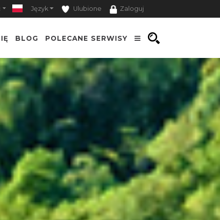
ć
Język
Ulubione
Zaloguj
IĘ
BLOG
POLECANE SERWISY