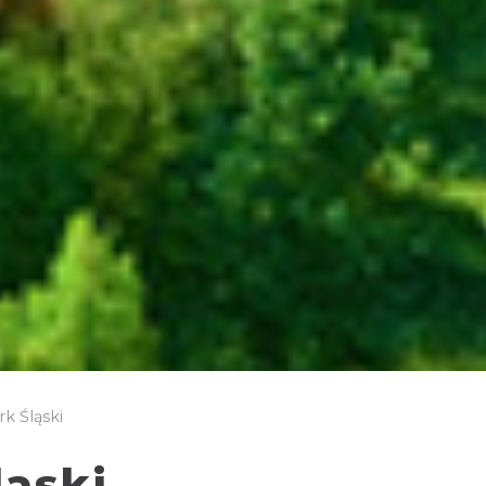
k Śląski
ląski