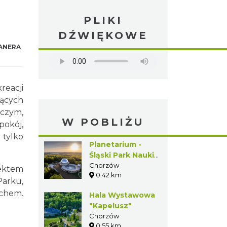
PLIKI
DŹWIĘKOWE
ANERA
reacji
jących
iczym,
W POBLIŻU
pokój,
 tylko
Planetarium -
Śląski Park Nauki
w Chorzowie
Chorzów
iektem
0.42 km
Parku,
achem.
Hala Wystawowa
"Kapelusz"
Chorzów
0.55 km