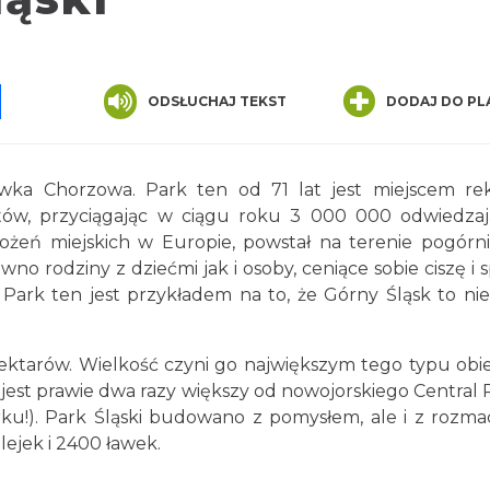
pp
senger
Share
ODSŁUCHAJ TEKST
DODAJ DO PL
ówka Chorzowa. Park ten od 71 lat jest miejscem rek
tów, przyciągając w ciągu roku 3 000 000 odwiedza
łożeń miejskich w Europie, powstał na terenie pogórn
o rodziny z dziećmi jak i osoby, ceniące sobie ciszę i s
 Park ten jest przykładem na to, że Górny Śląsk to nie
ektarów. Wielkość czyni go największym tego typu ob
(jest prawie dwa razy większy od nowojorskiego Central 
ku!). Park Śląski budowano z pomysłem, ale i z rozm
lejek i 2400 ławek.