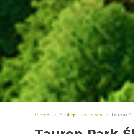
Główna
Atrakcje Turystyczne
Tauron Par
Tauron Park Ś