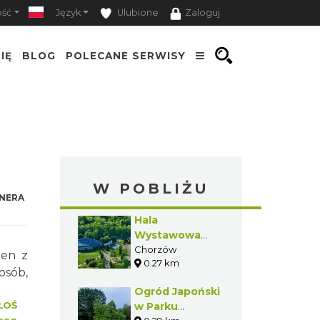
ość
Język
Ulubione
Zaloguj
IĘ
BLOG
POLECANE SERWISY
W POBLIŻU
NERA
Hala
Wystawowa
"Kapelusz"
Chorzów
den z
0.27 km
osób,
Ogród Japoński
ŁOŚ
w Parku