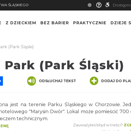
TWA ŚLĄSKIEGO
Dostępn
E
Z DZIECKIEM
BEZ BARIER
PRAKTYCZNIE
DZIEJE S
rk (Park Śląski)
Park (Park Śląski)
App
ssenger
Share
ODSŁUCHAJ TEKST
DODAJ DO PLA
ona jest na terenie Parku Śląskiego w Chorzowie. Je
otelowego "Marysin Dwór". Lokal może pomieścić 700 
pleczem technicznym.
Zauważyłeś błąd w treści?
ZG
CENĘ