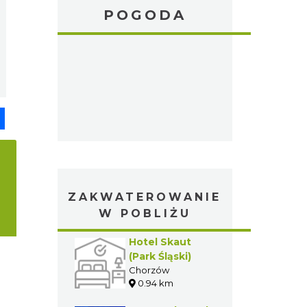
POGODA
pp
senger
Share
ZAKWATEROWANIE
W POBLIŻU
Hotel Skaut
(Park Śląski)
Chorzów
0.94 km