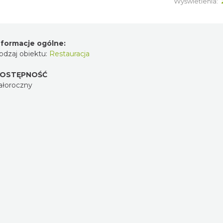
Wyświetlenia:
nformacje ogólne:
odzaj obiektu:
Restauracja
OSTĘPNOŚĆ
ałoroczny