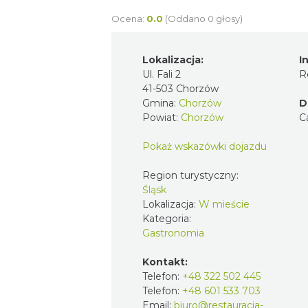
Ocena:
0.0
(Oddano 0 głosy)
Lokalizacja:
I
Ul. Fali 2
R
41-503 Chorzów
Gmina:
Chorzów
D
Powiat:
Chorzów
C
Pokaż wskazówki dojazdu
Region turystyczny:
Śląsk
Lokalizacja:
W mieście
Kategoria:
Gastronomia
Kontakt:
Telefon:
+48 322 502 445
Telefon:
+48 601 533 703
Email:
biuro@restauracja-