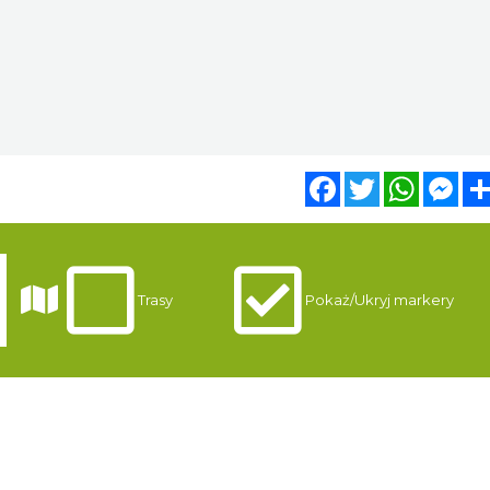
Facebook
Twitter
WhatsA
Mes
i
Trasy
Pokaż/Ukryj markery