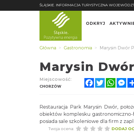
ŚLĄSKIE. INFORMACJA TURYSTYCZNA WOJEWÓDZ
ODKRYJ
AKTYWNI
Główna
Gastronomia
Marysin Dwór Pa
Marysin Dwór 
Miejscowość:
Facebook
Twitter
Whats
Me
CHORZÓW
Restauracja Park Marysin Dwór, położ
obiektów komplesku gastronomiczno-h
posiada sale szkoleniowe dla firm z za
Twoja ocena:
DODAJ O