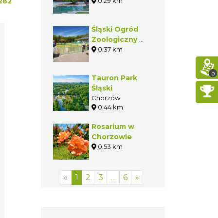
Śląskim
0.29 km
282
Śląski Ogród
Zoologiczny w
Chorzowie
0.37 km
0
Tauron Park
Śląski
Chorzów
0.44 km
Rosarium w
Chorzowie
0.53 km
«
1
2
3
…
6
»