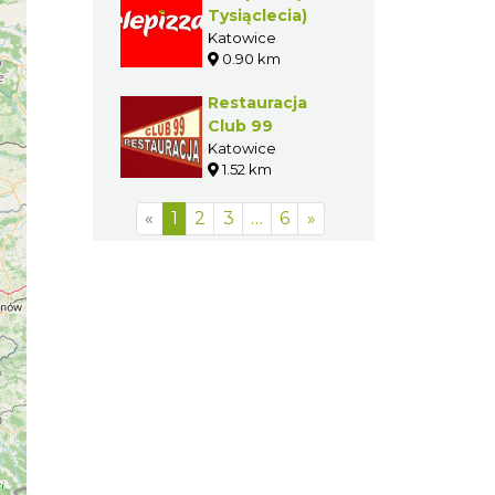
Tysiąclecia)
Katowice
0.90 km
Restauracja
Club 99
Katowice
1.52 km
«
1
2
3
…
6
»