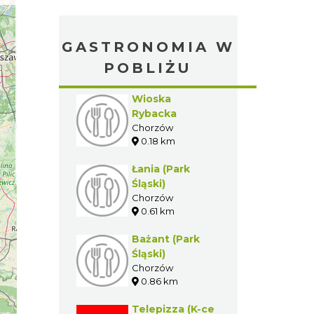
GASTRONOMIA W
POBLIŻU
Wioska
Rybacka
Chorzów
0.18 km
Łania (Park
Śląski)
Chorzów
0.61 km
Bażant (Park
Śląski)
Chorzów
0.86 km
Telepizza (K-ce