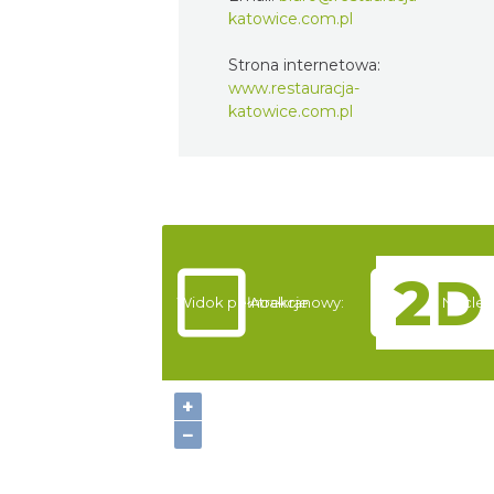
katowice.com.pl
Strona internetowa:
www.restauracja-
katowice.com.pl
Widok pełnoekranowy:
Atrakcje
Nocleg
+
−