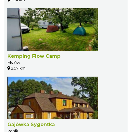
Kemping Flow Camp
Mstów
2.97 km
Gajówka Sygontka
Ponik