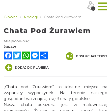
0
Główna
Noclegi
Chata Pod Żurawiem
Chata Pod Żurawiem
Miejscowość:
ŻURAW
Facebook
Twitter
WhatsApp
Messenger
Share
ODSŁUCHAJ TEKST
DODAJ DO PLANERA
„Chata pod Żurawiem” to idealne miejsce na
wspaniały wypoczynek. Na terenie naszego
gospodarstwa znajdują się 3 chaty góralskie.
Nasza chata położona jest w malowniczej
miejscowości Żuraw w samym „sercu” Jury