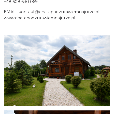
+48 608 630 069
EMAIL: kontakt@chatapodzurawiemnajurze.pl
www.
chatapodzurawiemnajurze.pl