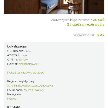
Zauważyłeś błąd w treści?
ZGŁOŚ
Zarządzaj rezerwacją
Wyświetlenia:
1504
Lokalizacja:
Ul. Lipnicka 72/C
42-253 Żuraw
Gmina:
Janów
Powiat:
częstochowski
Pokaż wskazówki dojazdu
Region turystyczny:
Jura Krakowsko-Częstochowska
Lokalizacja:
W lesie, Na wsi
Kategoria:
Noclegi
Kontakt: