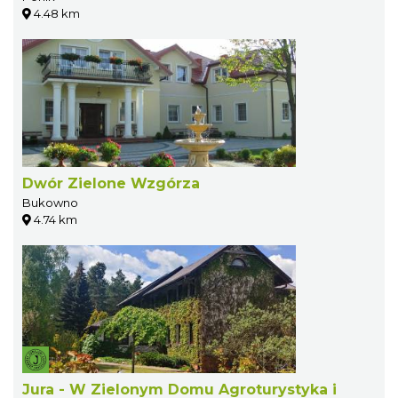
4.48 km
Dwór Zielone Wzgórza
Bukowno
4.74 km
Jura - W Zielonym Domu Agroturystyka i