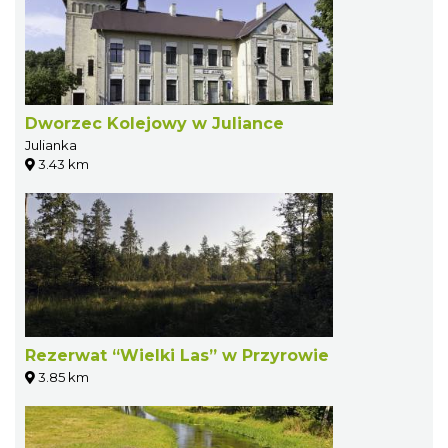
Dworzec Kolejowy w Juliance
Julianka
3.43 km
Rezerwat “Wielki Las” w Przyrowie
3.85 km