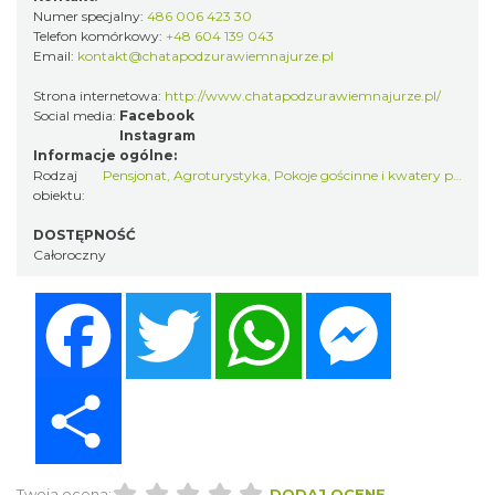
Numer specjalny:
486 006 423 30
Telefon komórkowy:
+48 604 139 043
Email:
kontakt@chatapodzurawiemnajurze.pl
Strona internetowa:
http://www.chatapodzurawiemnajurze.pl/
Social media:
Facebook
Instagram
Informacje ogólne:
Rodzaj
Pensjonat
,
Agroturystyka
,
Pokoje gościnne i kwatery prywatne
obiektu:
DOSTĘPNOŚĆ
Całoroczny
Facebook
Twitter
WhatsApp
Messenger
Share
Twoja ocena:
DODAJ OCENĘ