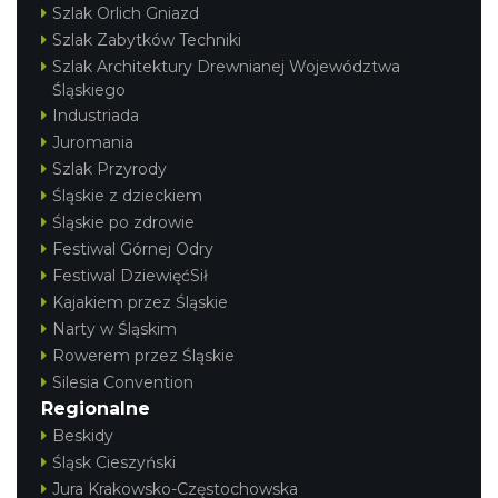
Szlak Orlich Gniazd
Szlak Zabytków Techniki
Szlak Architektury Drewnianej Województwa
Śląskiego
Industriada
Juromania
Szlak Przyrody
Śląskie z dzieckiem
Śląskie po zdrowie
Festiwal Górnej Odry
Festiwal DziewięćSił
Kajakiem przez Śląskie
Narty w Śląskim
Rowerem przez Śląskie
Silesia Convention
Regionalne
Beskidy
Śląsk Cieszyński
Jura Krakowsko-Częstochowska