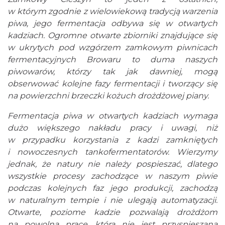
w którym zgodnie z wielowiekową tradycją warzenia
piwa, jego fermentacja odbywa się w otwartych
kadziach. Ogromne otwarte zbiorniki znajdujące się
w ukrytych pod wzgórzem zamkowym piwnicach
fermentacyjnych Browaru to duma naszych
piwowarów, którzy tak jak dawniej, mogą
obserwować kolejne fazy fermentacji i tworzący się
na powierzchni brzeczki kożuch drożdżowej piany.
Fermentacja piwa w otwartych kadziach wymaga
dużo większego nakładu pracy i uwagi, niż
w przypadku korzystania z kadzi zamkniętych
i nowoczesnych tankofermentatorów. Wierzymy
jednak, że natury nie należy pospieszać, dlatego
wszystkie procesy zachodzące w naszym piwie
podczas kolejnych faz jego produkcji, zachodzą
w naturalnym tempie i nie ulegają automatyzacji.
Otwarte, poziome kadzie pozwalają drożdżom
na powolną pracę, która nie jest przyspieszana