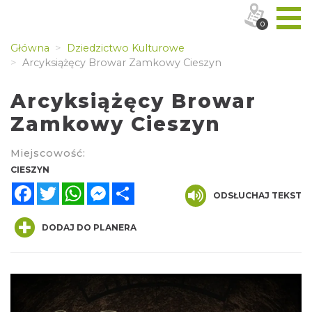
0
Główna
Dziedzictwo Kulturowe
Arcyksiążęcy Browar Zamkowy Cieszyn
Arcyksiążęcy Browar
Zamkowy Cieszyn
Miejscowość:
CIESZYN
Facebook
Twitter
WhatsApp
Messenger
Share
ODSŁUCHAJ TEKST
DODAJ DO PLANERA