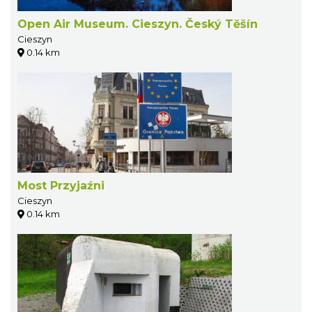
Open Air Museum. Cieszyn. Český Tĕšín
Cieszyn
0.14 km
Most Przyjaźni
Cieszyn
0.14 km