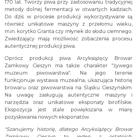
170 lat. Tworzy piwa przy zastosowaniu tradycyjnej
metody dolnej fermentacji w otwartych kadziach.
Do dziś w procesie produkcji wykorzystywane są
również unikatowe maszyny z przełomu wieku,
m.in. korytko Granta czy młynek do słodu ciemnego.
Zwiedzający mają możliwość zobaczenia procesu
autentycznej produkcji piwa.
Oprócz produkcji piwa Arcyksiążęcy Browar
Zamkowy Cieszyn ma także charakter "żywego
muzeum piwowarstwa". Na jego terenie
funkcjonuje wystawa muzealna, ukazująca historię
browaru oraz piwowarstwa na Śląsku Cieszyńskim.
Na uwagę zasługują autentyczne maszyny i
narzędzia oraz unikatowe eksponaty birofilskie.
Ekspozycja jest stale powiększana w miarę
pozyskiwania nowych eksponatów.
"Szanujemy historię, dlatego Arcyksiążęcy Browar
Zamkowy Cieszyn to jeden z ostatnich,