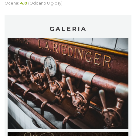
Ocena:
4.0
(Oddano 8 głosy)
GALERIA