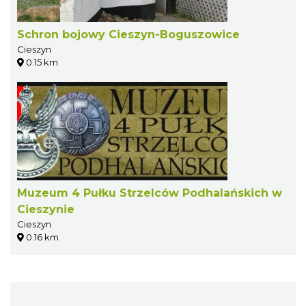
Schron bojowy Cieszyn-Boguszowice
Cieszyn
0.15 km
Muzeum 4 Pułku Strzelców Podhalańskich w
Cieszynie
Cieszyn
0.16 km