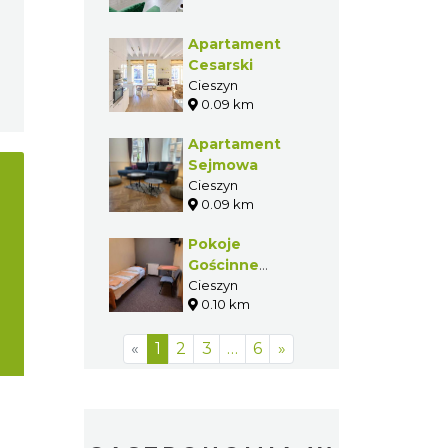
Apartament
Cesarski
Cieszyn
0.09 km
Apartament
Sejmowa
Cieszyn
0.09 km
Pokoje
Gościnne
Grażyna
Cieszyn
0.10 km
«
1
2
3
…
6
»