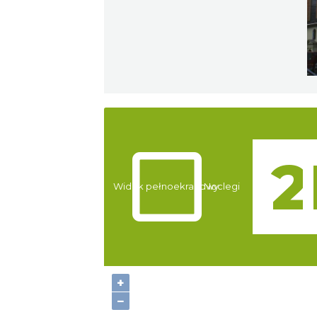
Atrakcje
Widok pełnoekranowy:
Noclegi
+
−