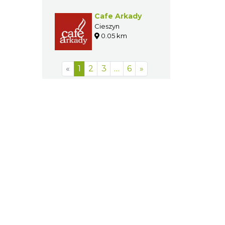
Cafe Arkady
Cieszyn
0.05 km
«
1
2
3
…
6
»