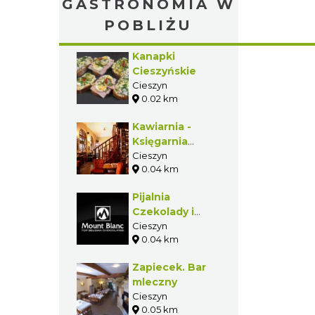
GASTRONOMIA W
POBLIŻU
Kanapki
Cieszyńskie
Cieszyn
0.02 km
Kawiarnia -
Księgarnia
Kornel i
Cieszyn
0.04 km
Przyjaciele
Pijalnia
Czekolady i
Kawy Mount
Cieszyn
0.04 km
Blanc
Zapiecek. Bar
mleczny
Cieszyn
0.05 km