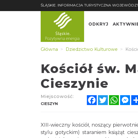
ŚLĄSKIE. INFORMACJA TURYSTYCZNA WOJEWÓDZ
ODKRYJ
AKTYWNI
Główna
Dziedzictwo Kulturowe
Kości
Kościół św. 
Cieszynie
Miejscowość:
Facebook
Twitter
Whats
Me
CIESZYN
XIII-wieczny kościół, noszący pierwot
stylu gotyckim) staraniem książąt ci