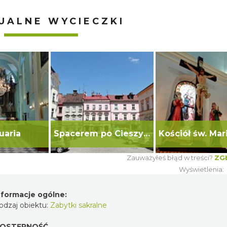
UALNE WYCIECZKI
uaria
Spacerem po Cieszynie
Zauważyłeś błąd w treści?
ZG
Wyświetlenia:
nformacje ogólne:
odzaj obiektu:
Zabytki sakralne
OSTĘPNOŚĆ