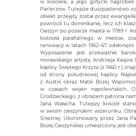
w kościele, a jego gotycki nagrobek 
Parlerzow. Tutejsze duszpasterstwo od
obiekt przejęty został przez ewangelik
powrócili tu dominikanie, lecz ich klas
Cieszyn po pożarze miasta w 1789 r. Ko
kościoła parafialnego w mieście, z
renowacji w latach 1962–67 odsłonięt
Wyposażenie jest przeważnie baro
morawskiego artystę Andrzeja Kaspra
kaplicy Świętego Krzyża (z 1660 r.) znaj
od strony południowej kaplicy Najśw
z Austrii obraz Matki Bożej Wspomoż
w czasach wojen napoleońskich. Od
Grodzieckiego, z obrazem patrona na
Jana Wałacha. Tutejszy kościół stan
w swoim cieszyńskim wizerunku. Obraz
Śnieżnej. Ukoronowany przez Jana Paw
Bożej Cieszyńskiej umieszczony jest ob