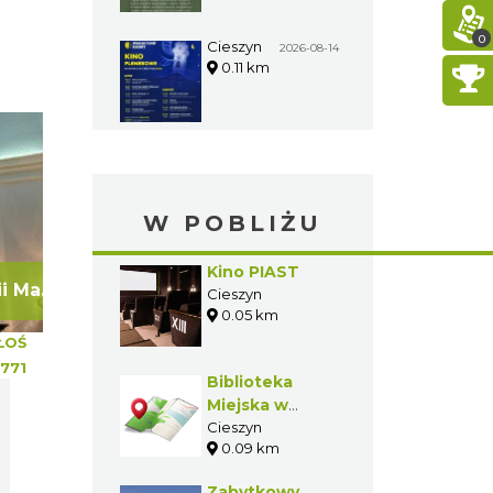
0
Cieszyn
2026-08-14
0.11 km
W POBLIŻU
Kino PIAST
Kościół św. Marii Magdaleny w Cieszynie
Cieszyn
0.05 km
ŁOŚ
771
Biblioteka
Miejska w
Cieszynie
Cieszyn
0.09 km
Zabytkowy