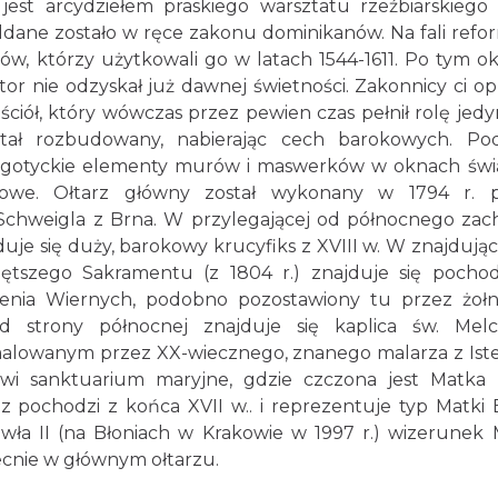
jest arcydziełem praskiego warsztatu rzeźbiarskiego 
dane zostało w ręce zakonu dominikanów. Na fali refor
ów, którzy użytkowali go w latach 1544-1611. Po tym ok
ztor nie odzyskał już dawnej świetności. Zakonnicy ci opu
ściół, który wówczas przez pewien czas pełnił rolę jed
ostał rozbudowany, nabierając cech barokowych. Po
o gotyckie elementy murów i maswerków w oknach świą
kowe. Ołtarz główny został wykonany w 1794 r. p
 Schweigla z Brna. W przylegającej od północnego za
duje się duży, barokowy krucyfiks z XVIII w. W znajdujące
iętszego Sakramentu (z 1804 r.) znajduje się pocho
enia Wiernych, podobno pozostawiony tu przez żołn
 strony północnej znajduje się kaplica św. Melc
malowanym przez XX-wiecznego, znanego malarza z Ist
owi sanktuarium maryjne, gdzie czczona jest Matka
 pochodzi z końca XVII w.. i reprezentuje typ Matki 
ła II (na Błoniach w Krakowie w 1997 r.) wizerunek 
ecnie w głównym ołtarzu.