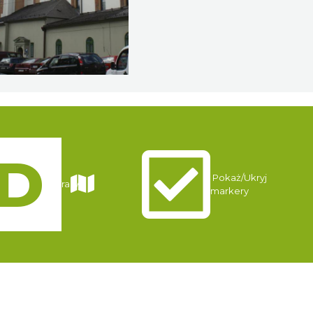
Pokaż/Ukryj
Trasy
markery