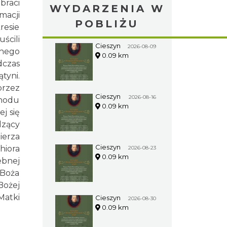
braci
WYDARZENIA W
macji
POBLIŻU
resie
ścili
Cieszyn
2026-08-09
ynego
0.09 km
dczas
tyni.
rzez
Cieszyn
2026-08-16
chodu
0.09 km
j się
dzący
ierza
Cieszyn
hiora
2026-08-23
0.09 km
ebnej
 Boża
Bożej
Matki
Cieszyn
2026-08-30
0.09 km