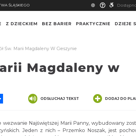
TWA ŚLĄSKIEGO
Dostępn
E
Z DZIECKIEM
BEZ BARIER
PRAKTYCZNIE
DZIEJE S
ół Św. Marii Magdaleny W Cieszynie
Marii Magdaleny w
App
ssenger
Share
ODSŁUCHAJ TEKST
DODAJ DO PLA
nie wezwanie Najświętszej Marii Panny, wybudowany zost
eszyńskich. Jeden z nich – Przemko Noszak, jest poch