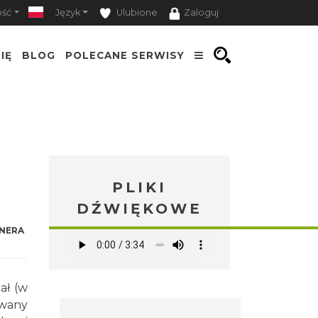
ość
Język
Ulubione
Zaloguj
IĘ
BLOG
POLECANE SERWISY
PLIKI
DŹWIĘKOWE
NERA
ał (w
owany