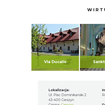
WIRT
Via Ducalis
Sankt
Lokalizacja:
I
Ul. Plac Dominikański 2
R
43-400 Cieszyn
Gmina:
Cieszyn
D