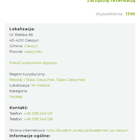
Zarządzaj rezerwacją
Wyświetlenia:
1395
Lokalizacja:
Ul. Bielska 66
43-400 Cieszyn
Gmina:
Cieszyn
Powiat:
cieszyński
Pokaż wskazówki dojazdu
Region turystyczny:
Beskidy i Śląsk Cieszyński, Śląsk Cieszyński
Lokalizacja:
W mieście
Kategoria:
Noclegi
Kontakt:
Telefon:
+48 338 546 129
Telefon:
+48 338 546 128
Strona internetowa:
http://student.us.edu.pl/akademiki-us-cieszyn
Informacje ogólne: