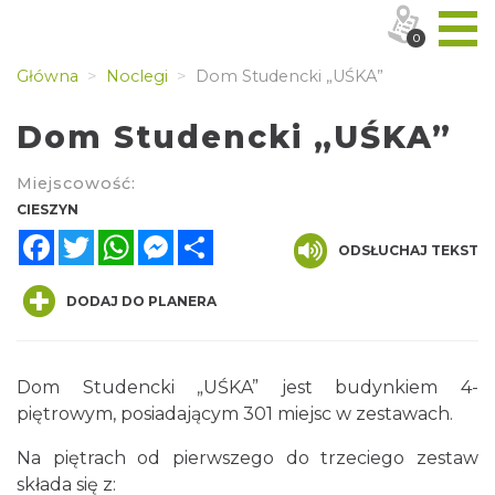
0
Główna
Noclegi
Dom Studencki „UŚKA”
Dom Studencki „UŚKA”
Miejscowość:
CIESZYN
Facebook
Twitter
WhatsApp
Messenger
Share
ODSŁUCHAJ TEKST
DODAJ DO PLANERA
Dom Studencki „UŚKA” jest budynkiem 4-
piętrowym, posiadającym 301 miejsc w zestawach.
Na piętrach od pierwszego do trzeciego zestaw
składa się z: