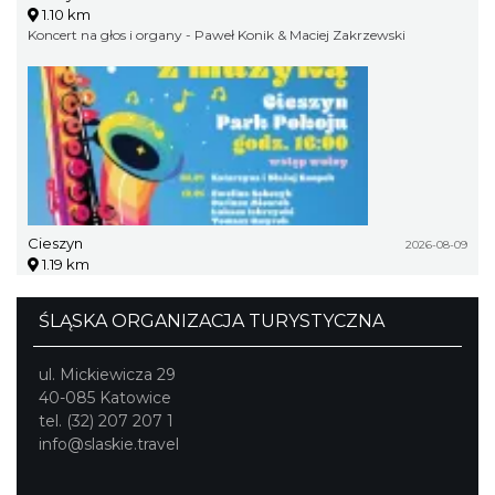
1.10 km
Koncert na głos i organy - Paweł Konik & Maciej Zakrzewski
Cieszyn
2026-08-09
1.19 km
ŚLĄSKA ORGANIZACJA TURYSTYCZNA
ul. Mickiewicza 29
40-085 Katowice
tel. (32) 207 207 1
info@slaskie.travel