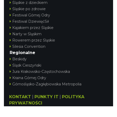
Śląskie z dzieckiem
Śląskie po zdrowie
Festiwal Górnej Odry
Festiwal DziewięćSił
Kajakiem przez Śląskie
Narty w Śląskim
Rowerem przez Śląskie
Silesia Convention
Regionalne
Beskidy
Śląsk Cieszyński
Jura Krakowsko-Częstochowska
Kraina Górnej Odry
Górnośląsko-Zagłębiowska Metropolia
KONTAKT
|
PUNKTY IT
|
POLITYKA
PRYWATNOŚCI