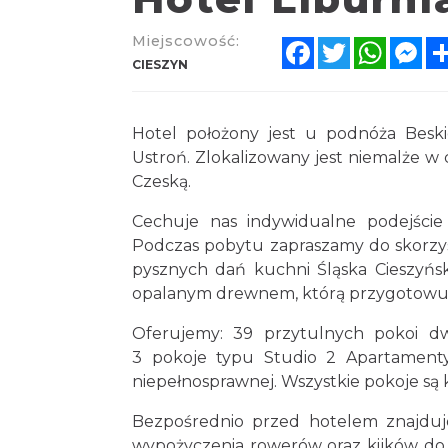
Miejscowość:
Facebook
Twitter
Whats
Me
CIESZYN
Hotel położony jest u podnóża Beski
Ustroń. Zlokalizowany jest niemalże w
Czeską.
Cechuje nas indywidualne podejście 
Podczas pobytu zapraszamy do skorzyst
pysznych dań kuchni Śląska Cieszyńsk
opalanym drewnem, którą przygotowuje
Oferujemy: 39 przytulnych pokoi d
3 pokoje typu Studio 2 Apartament
niepełnosprawnej. Wszystkie pokoje są
Bezpośrednio przed hotelem znajduje
wypożyczenia rowerów oraz kijków do 