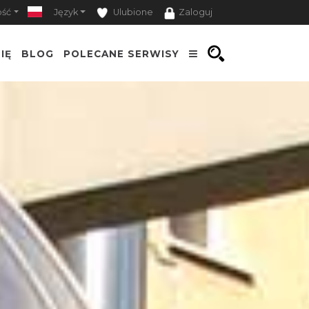
ość
Język
Ulubione
Zaloguj
IĘ
BLOG
POLECANE SERWISY