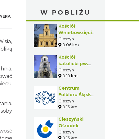
W POBLIŻU
NERA
Kościół
Wniebowzięcia
Najświętszej
Cieszyn
isła,
0.06 km
Marii Panny w
bliką
Cieszynie
Kościół
katolicki pw.
hnia.
Świętej Trójcy
Cieszyn
tować
0.10 km
w Cieszynie
piecu
Centrum
Folkloru Śląska
Cieszyńskiego
Cieszyn
ania.
0.13 km
osoby
Cieszyński
Ośrodek
iwość
Kultury "Dom
Cieszyn
dczas
0.13 km
Narodowy" -