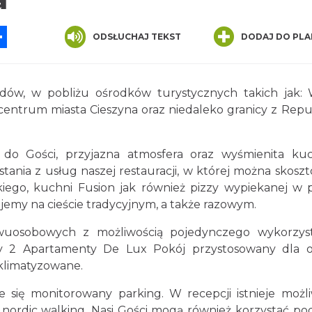
App
ssenger
Share
ODSŁUCHAJ TEKST
DODAJ DO PLA
dów, w pobliżu ośrodków turystycznych takich jak: W
 centrum miasta Cieszyna oraz niedaleko granicy z Repu
do Gości, przyjazna atmosfera oraz wyśmienita kuc
ania z usług naszej restauracji, w której można skosz
iego, kuchni Fusion jak również pizzy wypiekanej w 
my na cieście tradycyjnym, a także razowym.
wuosobowych z możliwością pojedynczego wykorzyst
y 2 Apartamenty De Lux Pokój przystosowany dla 
 klimatyzowane.
 się monitorowany parking. W recepcji istnieje możl
nordic walking. Nasi Gości mogą również korzystać po