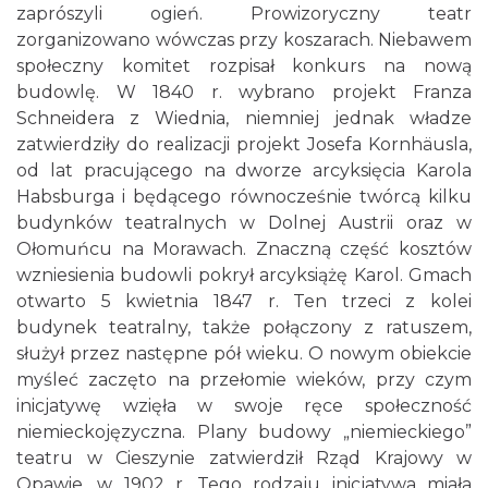
zaprószyli ogień. Prowizoryczny teatr
zorganizowano wówczas przy koszarach. Niebawem
społeczny komitet rozpisał konkurs na nową
budowlę. W 1840 r. wybrano projekt Franza
Schneidera z Wiednia, niemniej jednak władze
zatwierdziły do realizacji projekt Josefa Kornhäusla,
od lat pracującego na dworze arcyksięcia Karola
Habsburga i będącego równocześnie twórcą kilku
budynków teatralnych w Dolnej Austrii oraz w
Ołomuńcu na Morawach. Znaczną część kosztów
wzniesienia budowli pokrył arcyksiążę Karol. Gmach
otwarto 5 kwietnia 1847 r. Ten trzeci z kolei
budynek teatralny, także połączony z ratuszem,
służył przez następne pół wieku. O nowym obiekcie
myśleć zaczęto na przełomie wieków, przy czym
inicjatywę wzięła w swoje ręce społeczność
niemieckojęzyczna. Plany budowy „niemieckiego”
teatru w Cieszynie zatwierdził Rząd Krajowy w
Opawie, w 1902 r. Tego rodzaju inicjatywa miała