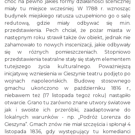
choć na pewno jakieś formy działalności scenicznej
miały tu miejsce wcześniej. W 1788 r. wznosząc
budynek miejskiego ratusza uzupełniono go o salę
redutową, gdzie miały odbywać się m.in.
przedstawienia. Pech chciał, że pożar miasta w
następnym roku strawił także ów obiekt, jednak nie
zahamowało to nowych inscenizacji, jakie odbywały
się w różnych pomieszczeniach. Stopniowo
przedstawienia teatralne stały się stałym elementem
tutejszego życia kulturalnego. Poważniejszą
inicjatywę wzniesienia w Cieszynie teatru podjęto po
wojnach napoleońskich. Budowę stosownego
gmachu ukończono w październiku 1816 r.,
niebawem też (17 listopada tegoż roku) nastąpiło
otwarcie. Grano tu zarówno znane utwory światowe
jak i swoiste ich przeróbki, zaadaptowane do
lokalnych warunków - np. „Podróż Lorenza do
Cieszyna”. Gmach znów nie miał szczęścia i spłonął 4
listopada 1836, gdy występujący tu komedianci