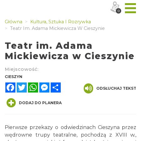
0
Główna
Kultura, Sztuka I Rozrywka
Teatr Im. Adama Mickiewicza W Cieszynie
Teatr im. Adama
Mickiewicza w Cieszynie
Miejscowość:
CIESZYN
Facebook
Twitter
WhatsApp
Messenger
Share
ODSŁUCHAJ TEKST
DODAJ DO PLANERA
Pierwsze przekazy o odwiedzinach Cieszyna przez
wędrowne trupy teatralne, pochodzą z XVIII w.,