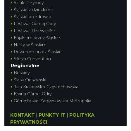
Szlak Przyrody
Śląskie z dzieckiem
Śląskie po zdrowie
Festiwal Górnej Odry
Festiwal DziewięćSił
Kajakiem przez Śląskie
Narty w Śląskim
Rowerem przez Śląskie
Silesia Convention
Regionalne
Beskidy
Śląsk Cieszyński
Jura Krakowsko-Częstochowska
Kraina Górnej Odry
Górnośląsko-Zagłębiowska Metropolia
KONTAKT
|
PUNKTY IT
|
POLITYKA
PRYWATNOŚCI