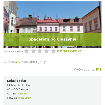
Spacerem po Cieszynie
Twoja ocena:
DODAJ OCENĘ
Ocena:
5.0
(Oddano 1 głosy)
Wyświetlenia:
513
Lokalizacja:
Ul. Plac Teatralny 1
43-400 Cieszyn
Gmina:
Cieszyn
Powiat:
cieszyński