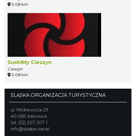
0.08 km
SushiMy Cieszyn
Cieszyn
0.08 km
ŚLĄSKA ORGANIZACJA TURYSTYCZNA
ul. Mickiewicza 29
40-085 Katowice
tel. (32) 207 207 1
info@slaskie.travel