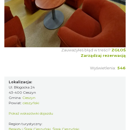
Zauważyłeś błąd w treści?
ZGŁOŚ
Zarządzaj rezerwacją
Wyświetlenia:
546
Lokalizacja:
Ul. Błogocka 24
43-400 Cieszyn
Gmina:
Cieszyn
Powiat:
cieszyński
Pokaż wskazówki dojazdu
Region turystyczny:
Beskidy i Śląsk Cieszyński, Śląsk Cieszyński