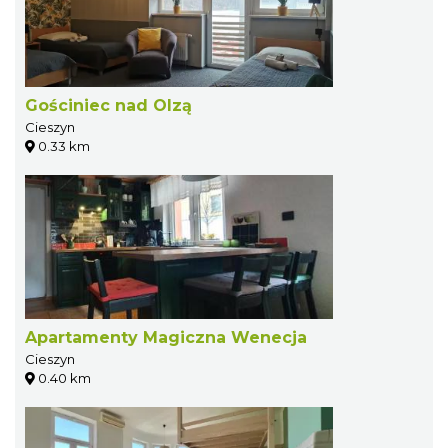
Gościniec nad Olzą
Cieszyn
0.33 km
Apartamenty Magiczna Wenecja
Cieszyn
0.40 km