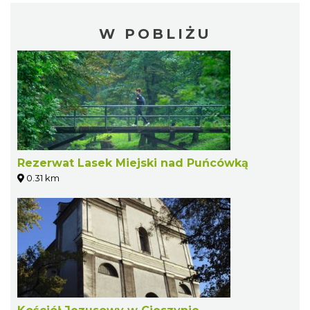
W POBLIŻU
Rezerwat Lasek Miejski nad Puńcówką
0.31 km