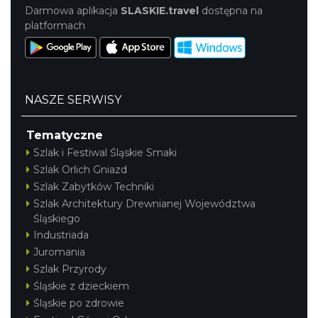
Darmowa aplikacja
SLASKIE.travel
dostępna na
platformach
NASZE SERWISY
Tematyczne
Szlak i Festiwal Śląskie Smaki
Szlak Orlich Gniazd
Szlak Zabytków Techniki
Szlak Architektury Drewnianej Województwa
Śląskiego
Industriada
Juromania
Szlak Przyrody
Śląskie z dzieckiem
Śląskie po zdrowie