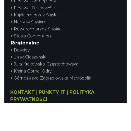
Festiwal Górnej Odry
Festiwal DziewięćSił
Kajakiem przez Śląskie
Narty w Śląskim
Rowerem przez Śląskie
Silesia Convention
Regionalne
Beskidy
Śląsk Cieszyński
Jura Krakowsko-Częstochowska
Kraina Górnej Odry
Górnośląsko-Zagłębiowska Metropolia
KONTAKT
|
PUNKTY IT
|
POLITYKA
PRYWATNOŚCI