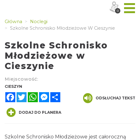
0
Główna
Noclegi
Szkolne Schronisko Młodzieżowe W Cieszynie
Szkolne Schronisko
Młodzieżowe w
Cieszynie
Miejscowość:
CIESZYN
Facebook
Twitter
WhatsApp
Messenger
Share
ODSŁUCHAJ TEKST
DODAJ DO PLANERA
Szkolne Schronisko Młodzieżowe jest całoroczną