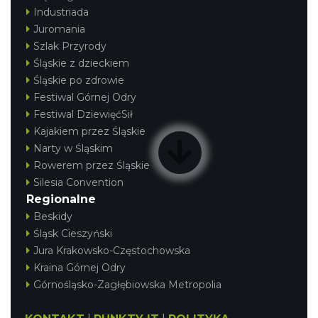
Industriada
Juromania
Szlak Przyrody
Śląskie z dzieckiem
Śląskie po zdrowie
Festiwal Górnej Odry
Festiwal DziewięćSił
Kajakiem przez Śląskie
Narty w Śląskim
Rowerem przez Śląskie
Silesia Convention
Regionalne
Beskidy
Śląsk Cieszyński
Jura Krakowsko-Częstochowska
Kraina Górnej Odry
Górnośląsko-Zagłębiowska Metropolia