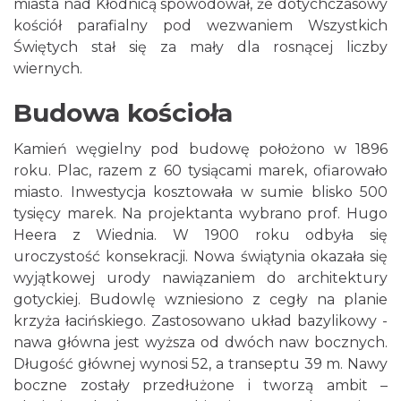
miasta nad Kłodnicą spowodował, że dotychczasowy
kościół parafialny pod wezwaniem Wszystkich
Świętych stał się za mały dla rosnącej liczby
wiernych.
Budowa kościoła
Kamień węgielny pod budowę położono w 1896
roku. Plac, razem z 60 tysiącami marek, ofiarowało
miasto. Inwestycja kosztowała w sumie blisko 500
tysięcy marek. Na projektanta wybrano prof. Hugo
Heera z Wiednia. W 1900 roku odbyła się
uroczystość konsekracji. Nowa świątynia okazała się
wyjątkowej urody nawiązaniem do architektury
gotyckiej. Budowlę wzniesiono z cegły na planie
krzyża łacińskiego. Zastosowano układ bazylikowy -
nawa główna jest wyższa od dwóch naw bocznych.
Długość głównej wynosi 52, a transeptu 39 m. Nawy
boczne zostały przedłużone i tworzą ambit –