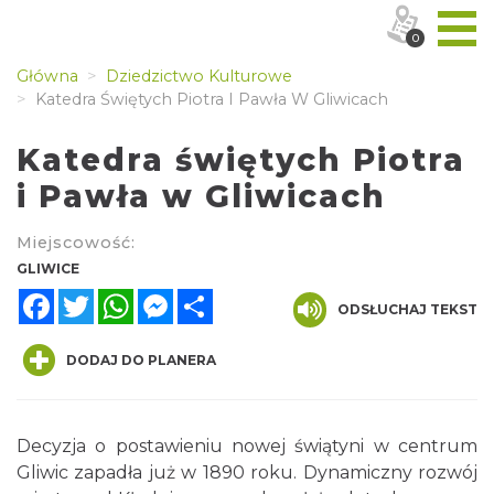
0
Główna
Dziedzictwo Kulturowe
Katedra Świętych Piotra I Pawła W Gliwicach
Katedra świętych Piotra
i Pawła w Gliwicach
Miejscowość:
GLIWICE
Facebook
Twitter
WhatsApp
Messenger
Share
ODSŁUCHAJ TEKST
DODAJ DO PLANERA
Decyzja o postawieniu nowej świątyni w centrum
Gliwic zapadła już w 1890 roku. Dynamiczny rozwój