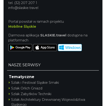
tel. (32) 207 207 1
info@slaskie.travel
Portal powstał w ramach projektu
Mobilne Śląskie
Darmowa aplikacja
SLASKIE.travel
dostępna na
platformach
NASZE SERWISY
Tematyczne
Szlak i Festiwal Śląskie Smaki
Szlak Orlich Gniazd
Szlak Zabytków Techniki
Szlak Architektury Drewnianej Województwa
Śląskiego