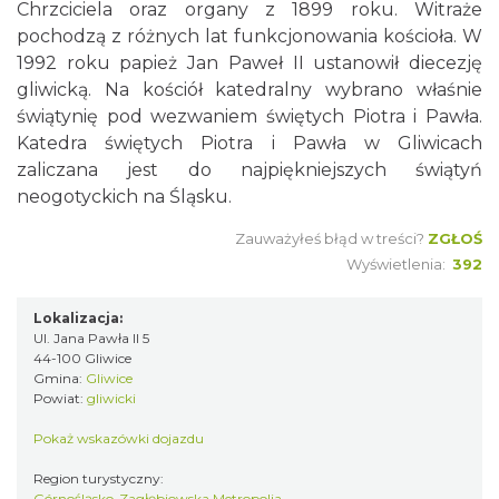
Chrzciciela oraz organy z 1899 roku. Witraże
pochodzą z różnych lat funkcjonowania kościoła. W
1992 roku papież Jan Paweł II ustanowił diecezję
gliwicką. Na kościół katedralny wybrano właśnie
świątynię pod wezwaniem świętych Piotra i Pawła.
Katedra świętych Piotra i Pawła w Gliwicach
zaliczana jest do najpiękniejszych świątyń
neogotyckich na Śląsku.
Zauważyłeś błąd w treści?
ZGŁOŚ
Wyświetlenia:
392
Lokalizacja:
Ul. Jana Pawła II 5
44-100 Gliwice
Gmina:
Gliwice
Powiat:
gliwicki
Pokaż wskazówki dojazdu
Region turystyczny:
Górnośląsko-Zagłębiowska Metropolia