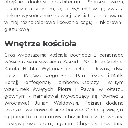
obejście dookoła prezbiterium. Smukła wieża,
zakończona krzyżem, sięga 75,5 m! Uwagę zwraca
piękne wykończenie elewacji kościoła. Zastosowano
w niej różnokolorowe licowanie cegłą klinkierową i
glazurową.
Wnętrze kościoła
Gros wyposażenia kościoła pochodzi z cenionego
wówczas wrocławskiego Zakładu Sztuki Kościelnej
Karola Buhla. Wykonał on ołtarz główny, dwa
boczne (Najświętszego Serca Pana Jezusa i Matki
Bożej), konfesjonały i ambonę. Obrazy – w tym
wizerunek świętych Piotra i Pawła w ołtarzu
głównym - namalował (wywodzący się również z
Wrocławia) Julian Wałdowski. Później dodano
jeszcze dwa nowe ołtarze boczne. Ozdobą świątyni
są ponadto: marmurowa chrzcielnica z drewnianą
pokrywą zwieńczoną figurami Chrystusa i św. Jana