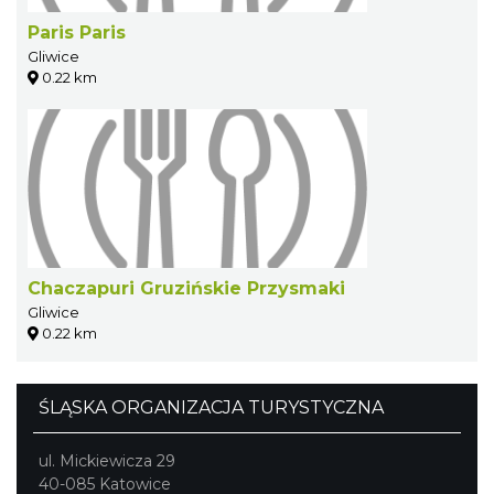
Paris Paris
Gliwice
0.22 km
Chaczapuri Gruzińskie Przysmaki
Gliwice
0.22 km
ŚLĄSKA ORGANIZACJA TURYSTYCZNA
ul. Mickiewicza 29
40-085 Katowice