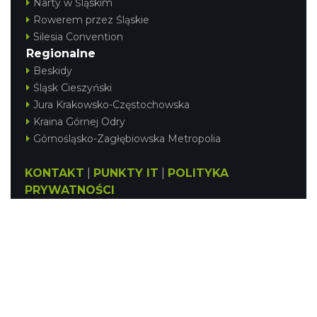
Narty w Śląskim
Rowerem przez Śląskie
Silesia Convention
Regionalne
Beskidy
Śląsk Cieszyński
Jura Krakowsko-Częstochowska
Kraina Górnej Odry
Górnośląsko-Zagłębiowska Metropolia
KONTAKT
|
PUNKTY IT
|
POLITYKA
PRYWATNOŚCI