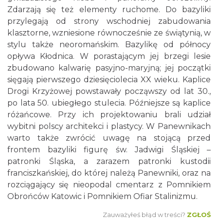
Zdarzają się też elementy ruchome. Do bazyliki
przylegają od strony wschodniej zabudowania
klasztorne, wzniesione równocześnie ze świątynią, w
stylu także neoromańskim. Bazylikę od północy
opływa Kłodnica. W porastającym jej brzegi lesie
zbudowano kalwarię pasyjno-maryjną; jej początki
sięgają pierwszego dziesięciolecia XX wieku. Kaplice
Drogi Krzyżowej powstawały począwszy od lat 30.,
po lata 50. ubiegłego stulecia. Późniejsze są kaplice
różańcowe. Przy ich projektowaniu brali udział
wybitni polscy architekci i plastycy. W Panewnikach
warto także zwrócić uwagę na stojącą przed
frontem bazyliki figurę św. Jadwigi Śląskiej –
patronki Śląska, a zarazem patronki kustodii
franciszkańskiej, do której należą Panewniki, oraz na
rozciągający się nieopodal cmentarz z Pomnikiem
Obrońców Katowic i Pomnikiem Ofiar Stalinizmu.
Zauważyłeś błąd w treści?
ZGŁOŚ