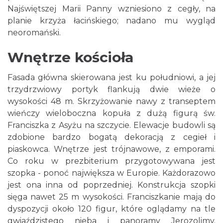
Najświętszej Marii Panny wzniesiono z cegły, na
planie krzyża łacińskiego; nadano mu wygląd
neoromański.
Wnętrze kościoła
Fasada główna skierowana jest ku południowi, a jej
trzydrzwiowy portyk flankują dwie wieże o
wysokości 48 m. Skrzyżowanie nawy z transeptem
wieńczy wieloboczna kopuła z dużą figurą św.
Franciszka z Asyżu na szczycie. Elewacje budowli są
zdobione bardzo bogatą dekoracją z cegieł i
piaskowca. Wnętrze jest trójnawowe, z emporami.
Co roku w prezbiterium przygotowywana jest
szopka - ponoć największa w Europie. Każdorazowo
jest ona inna od poprzedniej. Konstrukcja szopki
sięga nawet 25 m wysokości. Franciszkanie mają do
dyspozycji około 120 figur, które oglądamy na tle
gwiaździstego nieba i panoramy Jerozolimy.