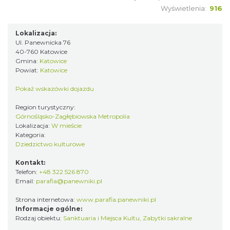
Wyświetlenia:
916
Lokalizacja:
Ul. Panewnicka 76
40-760 Katowice
Gmina:
Katowice
Powiat:
Katowice
Pokaż wskazówki dojazdu
Region turystyczny:
Górnośląsko-Zagłębiowska Metropolia
Lokalizacja:
W mieście
Kategoria:
Dziedzictwo kulturowe
Kontakt:
Telefon:
+48 322 526 870
Email:
parafia@panewniki.pl
Strona internetowa:
www.parafia.panewniki.pl
Informacje ogólne:
Rodzaj obiektu:
Sanktuaria i Miejsca Kultu
,
Zabytki sakralne