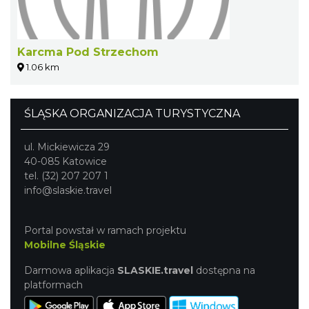
Karcma Pod Strzechom
1.06 km
ŚLĄSKA ORGANIZACJA TURYSTYCZNA
ul. Mickiewicza 29
40-085 Katowice
tel. (32) 207 207 1
info@slaskie.travel
Portal powstał w ramach projektu
Mobilne Śląskie
Darmowa aplikacja
SLASKIE.travel
dostępna na
platformach