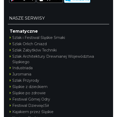
NASZE SERWISY
Tematyczne
Szlak i Festiwal Śląskie Smaki
Szlak Orlich Gniazd
Szlak Zabytków Techniki
Szlak Architektury Drewnianej Województwa
Śląskiego
Industriada
Juromania
Szlak Przyrody
Śląskie z dzieckiem
Śląskie po zdrowie
Festiwal Górnej Odry
Festiwal DziewięćSił
Kajakiem przez Śląskie