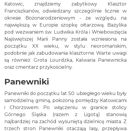
Katowic, znajdziemy zabytkowy Klasztor
Franciszkanów, odwiedzany szczególnie licznie w
okresie Bożonarodzeniowym - ze względu na
największą w Europie szopkę ołtarzową. Bazylika
pod wezwaniem św. Ludwika Króla i Wniebowzięcia
Najświętszej Marii Panny została wzniesiona na
początku XX wieku, w stylu neoromańskim,
podobnie jak zabudowania klasztorne. Warte uwagi
są również: Grota Lourdzka, Kalwaria Panewnicka
oraz cmentarz przykościelny.
Panewniki
Panewniki do początku lat 50. ubiegłego wieku były
samodzielną gminą, położoną pomiędzy Katowicami
i Chorzowem. Po włączeniu w granice stolicy
Górnego Śląska (razem z Ligotą) stanowią
najbardziej na zachód wysuniętą dzielnicę miasta. Z
trzech stron Panewniki otaczają lasy, przepływa