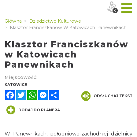
0
Główna
Dziedzictwo Kulturowe
Klasztor Franciszkanów W Katowicach Panewnikach
Klasztor Franciszkanów
w Katowicach
Panewnikach
Miejscowość:
KATOWICE
Facebook
Twitter
WhatsApp
Messenger
Share
ODSŁUCHAJ TEKST
DODAJ DO PLANERA
W Panewnikach, południowo-zachodniej dzielnicy