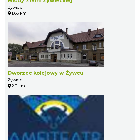
Miody Ziemi Żywieckiej
Żywiec
1.63 km
Dworzec kolejowy w Żywcu
Żywiec
2.11 km