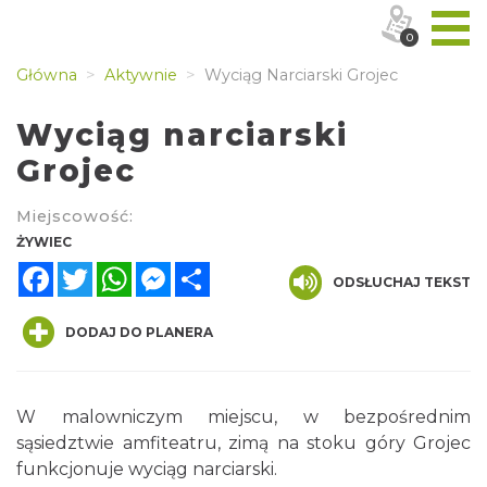
0
Główna
Aktywnie
Wyciąg Narciarski Grojec
Wyciąg narciarski
Grojec
Miejscowość:
ŻYWIEC
Facebook
Twitter
WhatsApp
Messenger
Share
ODSŁUCHAJ TEKST
DODAJ DO PLANERA
W malowniczym miejscu, w bezpośrednim
sąsiedztwie amfiteatru, zimą na stoku góry Grojec
funkcjonuje wyciąg narciarski.