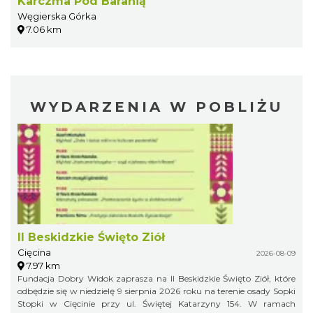
Karczma Pod Baranią
Węgierska Górka
7.06 km
WYDARZENIA W POBLIŻU
II Beskidzkie Święto Ziół
Cięcina
2026-08-09
7.97 km
Fundacja Dobry Widok zaprasza na II Beskidzkie Święto Ziół, które
odbędzie się w niedzielę 9 sierpnia 2026 roku na terenie osady Sopki
Stopki w Cięcinie przy ul. Świętej Katarzyny 154. W ramach