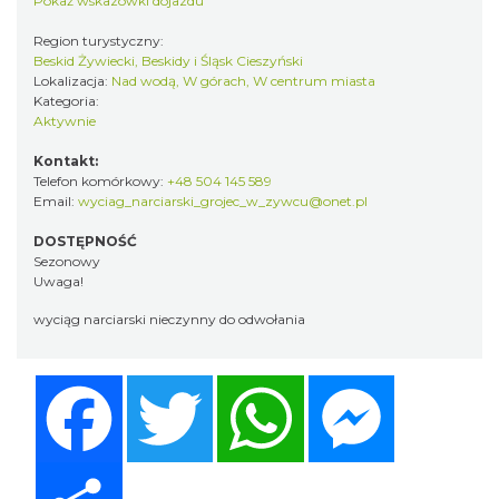
Pokaż wskazówki dojazdu
Region turystyczny:
Beskid Żywiecki, Beskidy i Śląsk Cieszyński
Lokalizacja:
Nad wodą, W górach, W centrum miasta
Kategoria:
Aktywnie
Kontakt:
Telefon komórkowy:
+48 504 145 589
Email:
wyciag_narciarski_grojec_w_zywcu@onet.pl
DOSTĘPNOŚĆ
Sezonowy
Uwaga!
wyciąg narciarski nieczynny do odwołania
Facebook
Twitter
WhatsApp
Messenger
Share