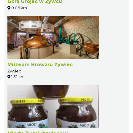
Góra Grojec w Żywcu
0.06 km
Muzeum Browaru Żywiec
Żywiec
1.52 km