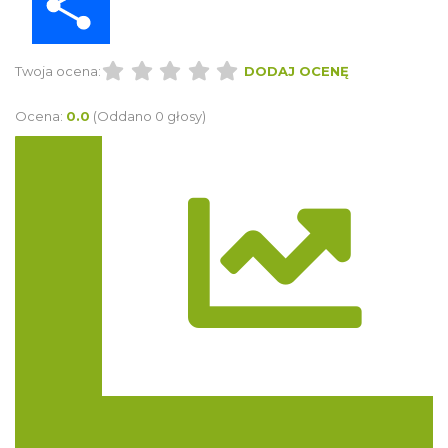
Twoja ocena:
DODAJ OCENĘ
Ocena:
0.0
(Oddano 0 głosy)
Trasa