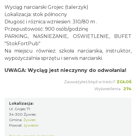
Wyciąg narciarski Grojec (talerzyk)
Lokalizacja: stok północny
Długość i różnica wzniesień: 310/80 m .
Przepustowość: 900 osób/godzinę
PARKING, NAŚNIEŻANIE, OŚWIETLENIE, BUFET
"StokFortPub"
Na miejscu również: szkoła narciarska, instruktor,
wypożyczalnia sprzętu i serwis narciarski.
UWAGA: Wyciąg jest nieczynny do odwołania!
Zauważyłeś błąd w treści?
ZGŁOŚ
Wyświetlenia:
274
Lokalizacja:
Ul. Grojec 71
34-300 Żywiec
Gmina:
Żywiec
Powiat:
żywiecki