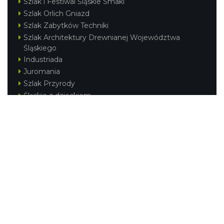
Szlak i Festiwal Śląskie Smaki
Szlak Orlich Gniazd
Szlak Zabytków Techniki
Szlak Architektury Drewnianej Województwa
Śląskiego
Industriada
Juromania
Szlak Przyrody
Śląskie z dzieckiem
Śląskie po zdrowie
Festiwal Górnej Odry
Festiwal DziewięćSił
Kajakiem przez Śląskie
Narty w Śląskim
Rowerem przez Śląskie
Silesia Convention
Regionalne
Beskidy
Śląsk Cieszyński