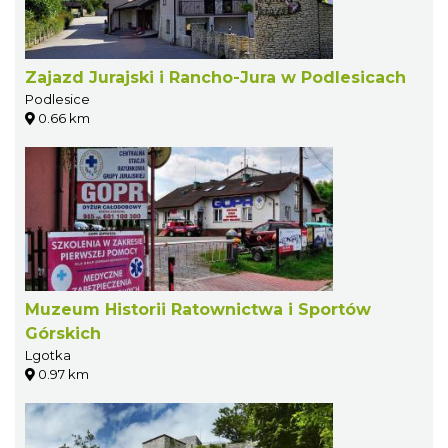
Zajazd Jurajski i Rancho-Jura w Podlesicach
Podlesice
0.66 km
Muzeum Historii Ratownictwa i Sportów
Górskich
Lgotka
0.97 km