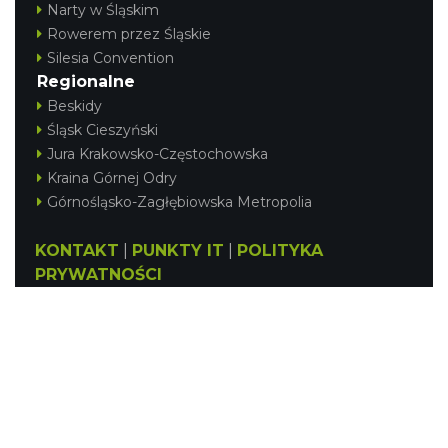
Narty w Śląskim
Rowerem przez Śląskie
Silesia Convention
Regionalne
Beskidy
Śląsk Cieszyński
Jura Krakowsko-Częstochowska
Kraina Górnej Odry
Górnośląsko-Zagłębiowska Metropolia
KONTAKT
|
PUNKTY IT
|
POLITYKA
PRYWATNOŚCI