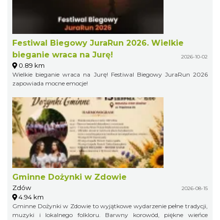
Festiwal Biegowy JuraRun 2026. Wielkie
bieganie wraca na Jurę!
2026-10-02
0.89 km
Wielkie bieganie wraca na Jurę! Festiwal Biegowy JuraRun 2026
zapowiada mocne emocje!
Gminne Dożynki w Zdowie
Zdów
2026-08-15
4.94 km
Gminne Dożynki w Zdowie to wyjątkowe wydarzenie pełne tradycji,
muzyki i lokalnego folkloru. Barwny korowód, piękne wieńce