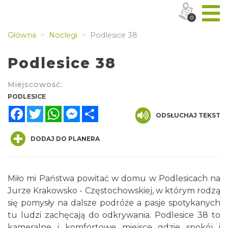
0
Główna
Noclegi
Podlesice 38
Podlesice 38
Miejscowość:
PODLESICE
Facebook
Twitter
WhatsApp
Messenger
Share
ODSŁUCHAJ TEKST
DODAJ DO PLANERA
Miło mi Państwa powitać w domu w Podlesicach na
Jurze Krakowsko - Częstochowskiej, w którym rodzą
się pomysły na dalsze podróże a pasje spotykanych
tu ludzi zachęcają do odkrywania. Podlesice 38 to
kameralne i komfortowe miejsce gdzie spokój i