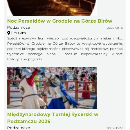
Noc Perseidów w Grodzie na Górze Birów
Podzamcze
2026-08-15
11.50 km
Spędź niezwykły letni wieczór pod rozgwieżdżonym niebem! Noc
Perseidów w Grodzie na Górze Birów to wyjątkowe wydarzenie,
podczas którego będzie można obserwować rój meteorów, poznać
tajemnice nocnego nieba i poczuć niepowtarzalny klimat
historycznego grodu.
Międzynarodowy Turniej Rycerski w
Podzamczu 2026
Podzamcze
2026-08-22