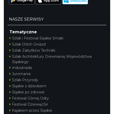
NASZE SERWISY
Tematyczne
Szlak i Festiwal Śląskie Smaki
Szlak Orlich Gniazd
Szlak Zabytków Techniki
Szlak Architektury Drewnianej Województwa
Śląskiego
Industriada
Juromania
Szlak Przyrody
Śląskie z dzieckiem
Śląskie po zdrowie
Festiwal Górnej Odry
Festiwal DziewięćSił
Kajakiem przez Śląskie