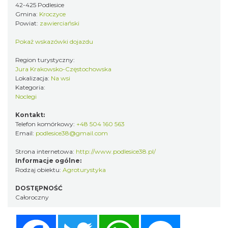
42-425 Podlesice
Gmina:
Kroczyce
Powiat:
zawierciański
Pokaż wskazówki dojazdu
Region turystyczny:
Jura Krakowsko-Częstochowska
Lokalizacja:
Na wsi
Kategoria:
Noclegi
Kontakt:
Telefon komórkowy:
+48 504 160 563
Email:
podlesice38@gmail.com
Strona internetowa:
http://www.podlesice38.pl/
Informacje ogólne:
Rodzaj obiektu:
Agroturystyka
DOSTĘPNOŚĆ
Całoroczny
Facebook
Twitter
WhatsApp
Messenger