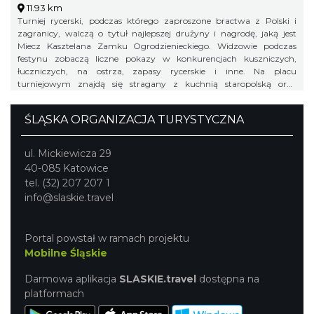
11.93 km
Turniej rycerski, podczas którego zaproszone bractwa z Polski i
zagranicy, walczą o tytuł najlepszej drużyny i nagrodę, jaką jest
Miecz Kasztelana Zamku Ogrodzienieckiego. Widzowie podczas
festynu zobaczą liczne pokazy w konkurencjach kuszniczych,
łuczniczych, na ostrza, zapasy rycerskie i inne. Na placu
turniejowym znajdą się stragany z kuchnią staropolską oraz
warsztaty rzemieślnicze.
ŚLĄSKA ORGANIZACJA TURYSTYCZNA
ul. Mickiewicza 29
40-085 Katowice
tel. (32) 207 207 1
info@slaskie.travel
Portal powstał w ramach projektu
Mobilne Śląskie
Darmowa aplikacja
SLASKIE.travel
dostępna na
platformach