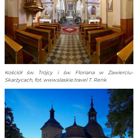
Kościół św. Trójcy i św. Floriana w Zawierciu-
Skarżycach, fot.
www.slaskie.travel
T. Renk