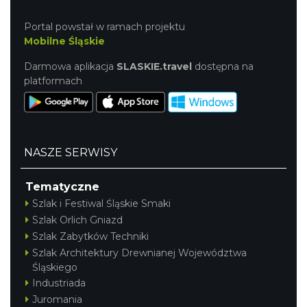
Portal powstał w ramach projektu
Mobilne Śląskie
Darmowa aplikacja
SLASKIE.travel
dostępna na
platformach
NASZE SERWISY
Tematyczne
Szlak i Festiwal Śląskie Smaki
Szlak Orlich Gniazd
Szlak Zabytków Techniki
Szlak Architektury Drewnianej Województwa
Śląskiego
Industriada
Juromania