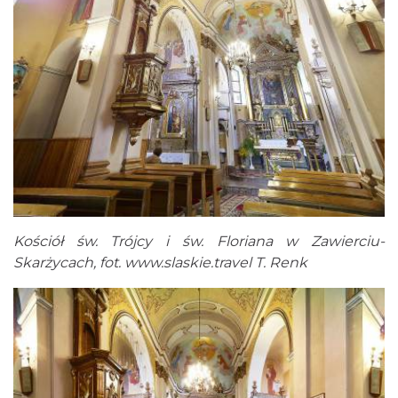
Kościół św. Trójcy i św. Floriana w Zawierciu-
Skarżycach, fot.
www.slaskie.travel
T. Renk