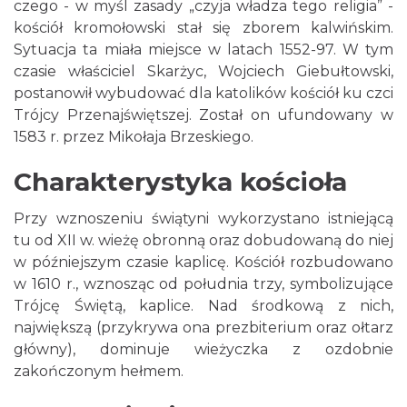
czego - w myśl zasady „czyja władza tego religia” -
kościół kromołowski stał się zborem kalwińskim.
Sytuacja ta miała miejsce w latach 1552-97. W tym
czasie właściciel Skarżyc, Wojciech Giebułtowski,
postanowił wybudować dla katolików kościół ku czci
Trójcy Przenajświętszej. Został on ufundowany w
1583 r. przez Mikołaja Brzeskiego.
Charakterystyka kościoła
Przy wznoszeniu świątyni wykorzystano istniejącą
tu od XII w. wieżę obronną oraz dobudowaną do niej
w późniejszym czasie kaplicę. Kościół rozbudowano
w 1610 r., wznosząc od południa trzy, symbolizujące
Trójcę Świętą, kaplice. Nad środkową z nich,
największą (przykrywa ona prezbiterium oraz ołtarz
główny), dominuje wieżyczka z ozdobnie
zakończonym hełmem.