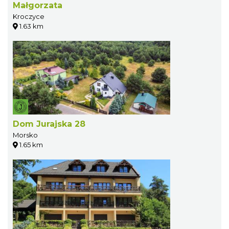
Małgorzata
Kroczyce
1.63 km
Dom Jurajska 28
Morsko
1.65 km