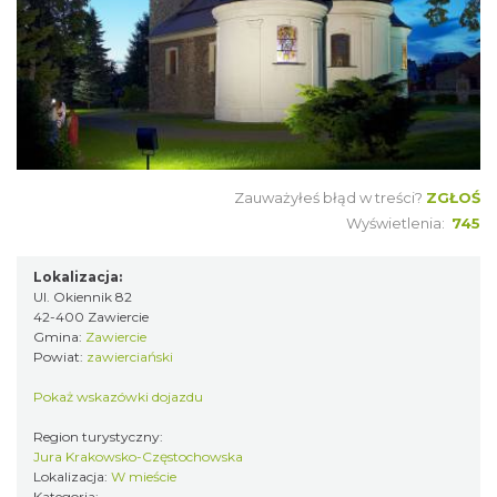
Zauważyłeś błąd w treści?
ZGŁOŚ
Wyświetlenia:
745
Lokalizacja:
Ul. Okiennik 82
42-400 Zawiercie
Gmina:
Zawiercie
Powiat:
zawierciański
Pokaż wskazówki dojazdu
Region turystyczny:
Jura Krakowsko-Częstochowska
Lokalizacja:
W mieście
Kategoria: