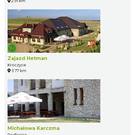
2.91 km
Zajazd Hetman
Kroczyce
3.77 km
Michałowa Karczma
Podlesice