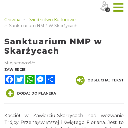
0
Główna
Dziedzictwo Kulturowe
Sanktuarium NMP W Skarżycach
Sanktuarium NMP w
Skarżycach
Miejscowość:
ZAWIERCIE
Facebook
Twitter
WhatsApp
Messenger
Share
ODSŁUCHAJ TEKST
DODAJ DO PLANERA
Kościół w Zawierciu-Skarżycach nosi wezwanie
Trójcy Przenajświętszej i świętego Floriana. Jest to