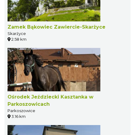
Zamek Bąkowiec Zawiercie-Skarżyce
Skarżyce
2.58 km
Ośrodek Jeździecki Kasztanka w
Parkoszowicach
Parkoszowice
3.16 km