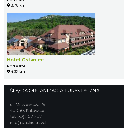
3.78 km
Hotel Ostaniec
Podlesice
4.52 km
ŚLĄSKA ORGANIZACJA TURYSTYCZNA
ul. Mickiewicza 29
40-085 Katowice
tel. (32) 207 207 1
info@slaskie.travel