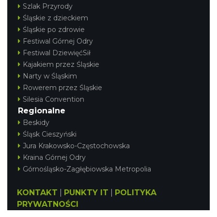
Szlak Przyrody
Śląskie z dzieckiem
Śląskie po zdrowie
Festiwal Górnej Odry
Festiwal DziewięćSił
Kajakiem przez Śląskie
Narty w Śląskim
Rowerem przez Śląskie
Silesia Convention
Regionalne
Beskidy
Śląsk Cieszyński
Jura Krakowsko-Częstochowska
Kraina Górnej Odry
Górnośląsko-Zagłębiowska Metropolia
KONTAKT
|
PUNKTY IT
|
POLITYKA
PRYWATNOŚCI