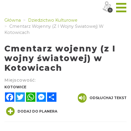
0
Główna
Dziedzictwo Kulturowe
Cmentarz Wojenny (z I Wojny Światowej) W
Kotowicach
Cmentarz wojenny (z I
wojny światowej) w
Kotowicach
Miejscowość:
KOTOWICE
Facebook
Twitter
WhatsApp
Messenger
Share
ODSŁUCHAJ TEKST
DODAJ DO PLANERA