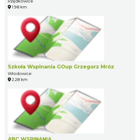
Rzędkowice
1.98 km
Szkoła Wspinania GOup Grzegorz Mróz
Włodowice
2.28 km
ABC WSPINANIA