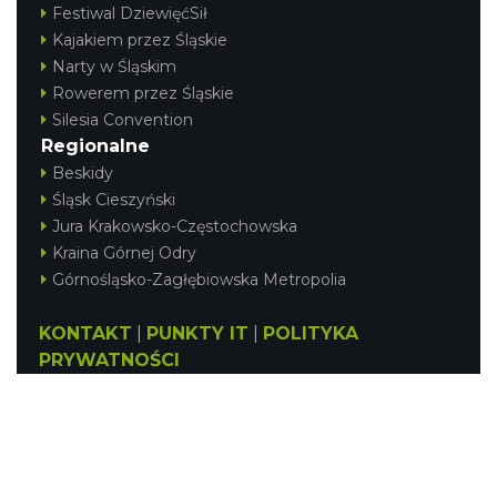
Festiwal DziewięćSił
Kajakiem przez Śląskie
Narty w Śląskim
Rowerem przez Śląskie
Silesia Convention
Regionalne
Beskidy
Śląsk Cieszyński
Jura Krakowsko-Częstochowska
Kraina Górnej Odry
Górnośląsko-Zagłębiowska Metropolia
KONTAKT
|
PUNKTY IT
|
POLITYKA
PRYWATNOŚCI