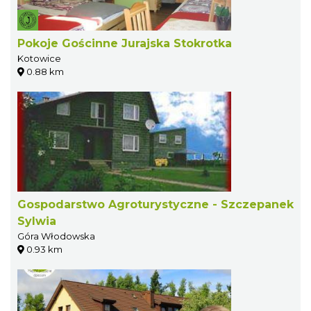
Pokoje Gościnne Jurajska Stokrotka
Kotowice
0.88 km
Gospodarstwo Agroturystyczne - Szczepanek
Sylwia
Góra Włodowska
0.93 km