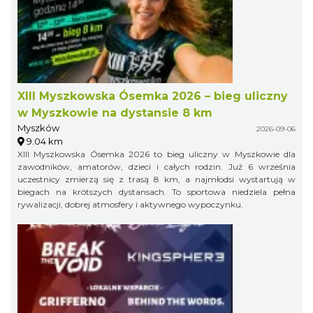
XIII Myszkowska Ósemka 2026 – bieg uliczny
w Myszkowie na dystansie 8 km
Myszków
2026-09-06
9.04 km
XIII Myszkowska Ósemka 2026 to bieg uliczny w Myszkowie dla
zawodników, amatorów, dzieci i całych rodzin. Już 6 września
uczestnicy zmierzą się z trasą 8 km, a najmłodsi wystartują w
biegach na krótszych dystansach. To sportowa niedziela pełna
rywalizacji, dobrej atmosfery i aktywnego wypoczynku.