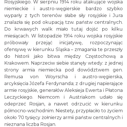
Rosyjskiego. W sierpniu 1914 roku atakujące wojska
niemieckie i austro-węgierskie bardzo szybko
wyparły z tych terenów słabe siły rosyjskie i Jura
znalazła się pod okupacją tzw. państw centralnych.
Do krwawych walk miało tutaj dojść po kilku
miesiącach. W listopadzie 1914 roku wojska rosyjskie
próbowały przejąć inicjatywę, rozpoczynając
ofensywę w kierunku Śląska – zmagania te przeszły
do historii jako bitwa między Częstochową a
Krakowem. Naprzeciw siebie stanęły wtedy: z jednej
strony armia niemiecka pod dowództwem gen.
Remusa von Woyrscha i austro-węgierska,
arcyksięcia Józefa Ferdynanda; z drugiej napierające
armie rosyjskie, generałów Aleksieja Ewerta i Płatona
Leczyckiego. Niemcom i Austriakom udało się
odeprzeć Rosjan, a nawet odrzucić w kierunku
północno-wschodnim. Niestety, przypłaciło to życiem
około 70 tysięcy żołnierzy armii państw centralnych i
nieznana liczba Rosjan.