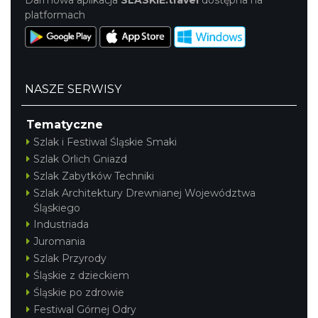
Darmowa aplikacja
SLASKIE.travel
dostępna na
platformach
NASZE SERWISY
Tematyczne
Szlak i Festiwal Śląskie Smaki
Szlak Orlich Gniazd
Szlak Zabytków Techniki
Szlak Architektury Drewnianej Województwa
Śląskiego
Industriada
Juromania
Szlak Przyrody
Śląskie z dzieckiem
Śląskie po zdrowie
Festiwal Górnej Odry