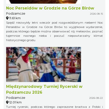
Noc Perseidów w Grodzie na Górze Birów
Podzamcze
2026-08-15
11.61 km
Spędź niezwykły letni wieczór pod rozgwieżdżonym niebem! Noc
Perseidów w Grodzie na Górze Birów to wyjątkowe wydarzenie,
podczas którego będzie można obserwować rój meteorów, poznać
tajemnice nocnego nieba i poczuć niepowtarzalny klimat
historycznego grodu.
Międzynarodowy Turniej Rycerski w
Podzamczu 2026
Podzamcze
2026-08-22
12.01 km
Turniej rycerski, podczas którego zaproszone bractwa z Polski i