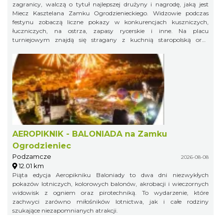
zagranicy, walczą o tytuł najlepszej drużyny i nagrodę, jaką jest
Miecz Kasztelana Zamku Ogrodzienieckiego. Widzowie podczas
festynu zobaczą liczne pokazy w konkurencjach kuszniczych,
łuczniczych, na ostrza, zapasy rycerskie i inne. Na placu
turniejowym znajdą się stragany z kuchnią staropolską oraz
warsztaty rzemieślnicze.
AEROPIKNIK - BALONIADA na Zamku
Ogrodzieniec
Podzamcze
2026-08-08
12.01 km
Piąta edycja Aeropikniku Baloniady to dwa dni niezwykłych
pokazów lotniczych, kolorowych balonów, akrobacji i wieczornych
widowisk z ogniem oraz pirotechniką. To wydarzenie, które
zachwyci zarówno miłośników lotnictwa, jak i całe rodziny
szukające niezapomnianych atrakcji.