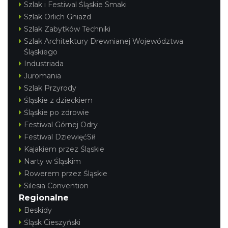
Szlak i Festiwal Śląskie Smaki
Szlak Orlich Gniazd
Szlak Zabytków Techniki
Szlak Architektury Drewnianej Województwa
Śląskiego
Industriada
Juromania
Szlak Przyrody
Śląskie z dzieckiem
Śląskie po zdrowie
Festiwal Górnej Odry
Festiwal DziewięćSił
Kajakiem przez Śląskie
Narty w Śląskim
Rowerem przez Śląskie
Silesia Convention
Regionalne
Beskidy
Śląsk Cieszyński