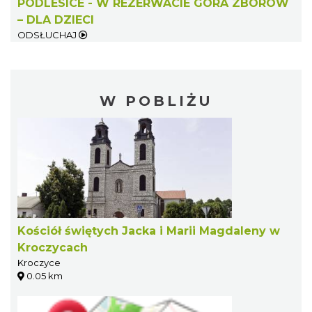
PODLESICE - W REZERWACIE GÓRA ZBORÓW
– DLA DZIECI
ODSŁUCHAJ
W POBLIŻU
Kościół świętych Jacka i Marii Magdaleny w
Kroczycach
Kroczyce
0.05 km