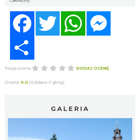
Całoroczny
Facebook
Twitter
WhatsApp
Messenger
Share
Twoja ocena:
DODAJ OCENĘ
Ocena:
0.0
(Oddano 0 głosy)
GALERIA