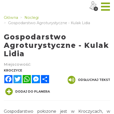
0
Główna
Noclegi
Gospodarstwo Agroturystyczne - Kulak Lidia
Gospodarstwo
Agroturystyczne - Kulak
Lidia
Miejscowość:
KROCZYCE
Facebook
Twitter
WhatsApp
Messenger
Share
ODSŁUCHAJ TEKST
DODAJ DO PLANERA
Gospodarstwo połozone jest w Kroczycach, w