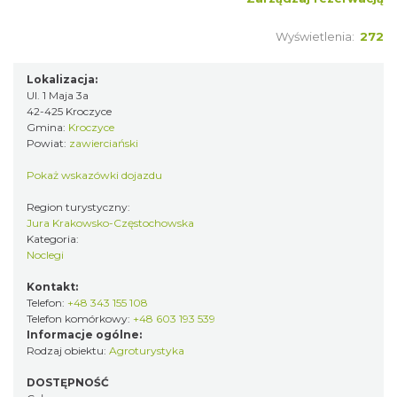
Wyświetlenia:
272
Lokalizacja:
Ul. 1 Maja 3a
42-425 Kroczyce
Gmina:
Kroczyce
Powiat:
zawierciański
Pokaż wskazówki dojazdu
Region turystyczny:
Jura Krakowsko-Częstochowska
Kategoria:
Noclegi
Kontakt:
Telefon:
+48 343 155 108
Telefon komórkowy:
+48 603 193 539
Informacje ogólne:
Rodzaj obiektu:
Agroturystyka
DOSTĘPNOŚĆ