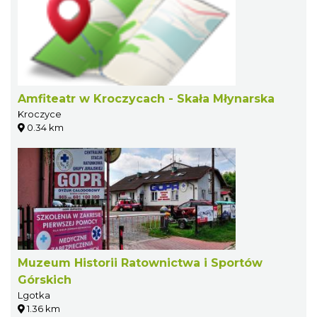
Amfiteatr w Kroczycach - Skała Młynarska
Kroczyce
0.34 km
Muzeum Historii Ratownictwa i Sportów
Górskich
Lgotka
1.36 km