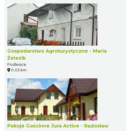
Gospodarstwo Agroturystyczne - Maria
Żelezik
Podlesice
0.03 km
Pokoje Gościnne Jura Active - Radosław