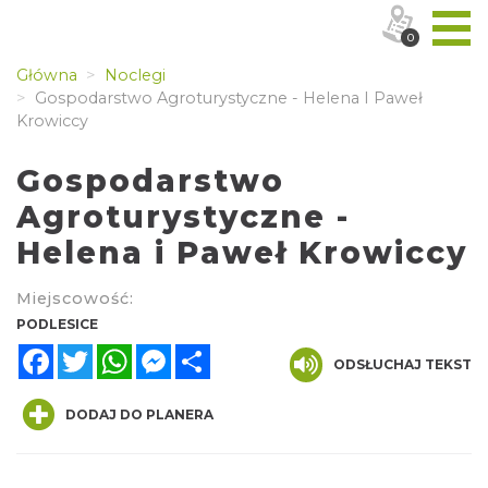
0
Główna
Noclegi
Gospodarstwo Agroturystyczne - Helena I Paweł
Krowiccy
Gospodarstwo
Agroturystyczne -
Helena i Paweł Krowiccy
Miejscowość:
PODLESICE
Facebook
Twitter
WhatsApp
Messenger
Share
ODSŁUCHAJ TEKST
DODAJ DO PLANERA