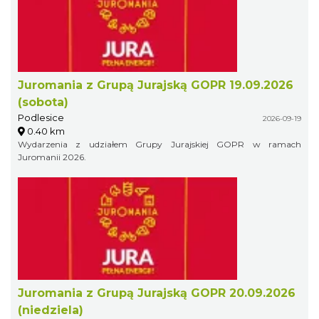
Juromania z Grupą Jurajską GOPR 19.09.2026
(sobota)
Podlesice
2026-09-19
0.40 km
Wydarzenia z udziałem Grupy Jurajskiej GOPR w ramach
Juromanii 2026.
Juromania z Grupą Jurajską GOPR 20.09.2026
(niedziela)