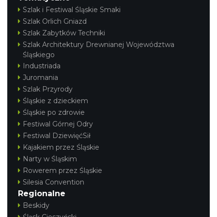
Szlak i Festiwal Śląskie Smaki
Szlak Orlich Gniazd
Szlak Zabytków Techniki
Szlak Architektury Drewnianej Województwa
Śląskiego
Industriada
Juromania
Szlak Przyrody
Śląskie z dzieckiem
Śląskie po zdrowie
Festiwal Górnej Odry
Festiwal DziewięćSił
Kajakiem przez Śląskie
Narty w Śląskim
Rowerem przez Śląskie
Silesia Convention
Regionalne
Beskidy