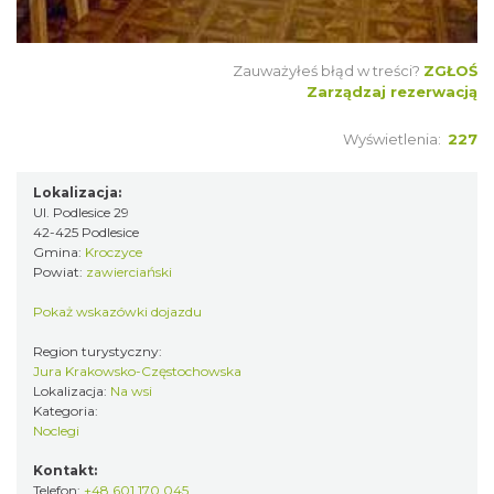
Zauważyłeś błąd w treści?
ZGŁOŚ
Zarządzaj rezerwacją
Wyświetlenia:
227
Lokalizacja:
Ul. Podlesice 29
42-425 Podlesice
Gmina:
Kroczyce
Powiat:
zawierciański
Pokaż wskazówki dojazdu
Region turystyczny:
Jura Krakowsko-Częstochowska
Lokalizacja:
Na wsi
Kategoria:
Noclegi
Kontakt:
Telefon:
+48 601 170 045