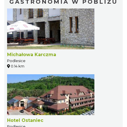
GASTRONOMIA W POBLIŻU
Michałowa Karczma
Podlesice
0.14 km
Hotel Ostaniec
Podlesice