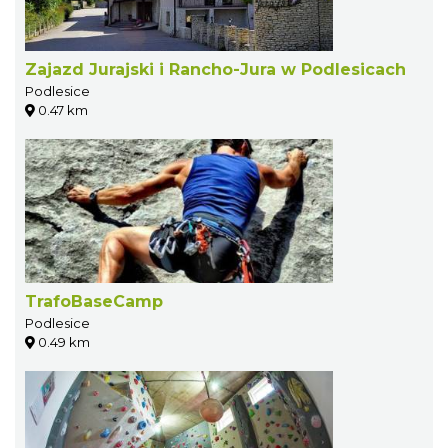
Zajazd Jurajski i Rancho-Jura w Podlesicach
Podlesice
0.47 km
TrafoBaseCamp
Podlesice
0.49 km