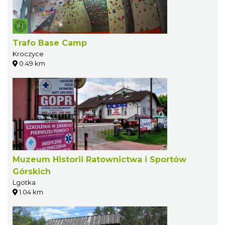
Trafo Base Camp
Kroczyce
0.49 km
Muzeum Historii Ratownictwa i Sportów
Górskich
Lgotka
1.04 km