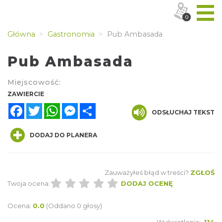
0
Główna
Gastronomia
Pub Ambasada
Pub Ambasada
Miejscowość:
ZAWIERCIE
Facebook
Twitter
WhatsApp
Messenger
Share
ODSŁUCHAJ TEKST
DODAJ DO PLANERA
Zauważyłeś błąd w treści?
ZGŁOŚ
Twoja ocena:
DODAJ OCENĘ
Ocena:
0.0
(Oddano 0 głosy)