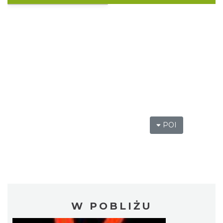
POI
W POBLIŻU