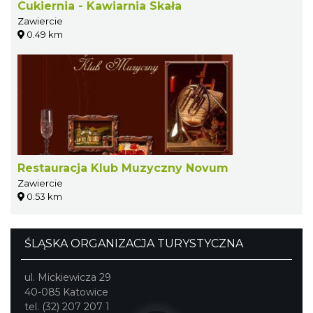
Cukiernia - Kawiarnia Skała
Zawiercie
0.49 km
Restauracja Klub Muzyczny Novum
Zawiercie
0.53 km
ŚLĄSKA ORGANIZACJA TURYSTYCZNA
ul. Mickiewicza 29
40-085 Katowice
tel. (32) 207 207 1