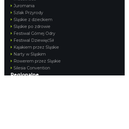
Juromania
Szlak Przyrody
Śląskie z dzieckiem
Śląskie po zdrowie
Festiwal Górnej Odry
Festiwal DziewięćSił
Kajakiem przez Śląskie
Narty w Śląskim
Rowerem przez Śląskie
Silesia Convention
Regionalne
Beskidy
Śląsk Cieszyński
Jura Krakowsko-Częstochowska
Kraina Górnej Odry
Górnośląsko-Zagłębiowska Metropolia
KONTAKT
|
PUNKTY IT
|
POLITYKA