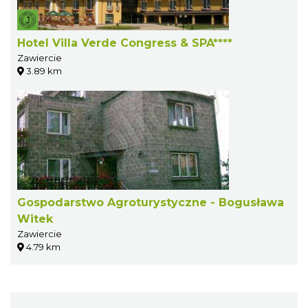
Hotel Villa Verde Congress & SPA****
Zawiercie
3.89 km
Gospodarstwo Agroturystyczne - Bogusława
Witek
Zawiercie
4.79 km