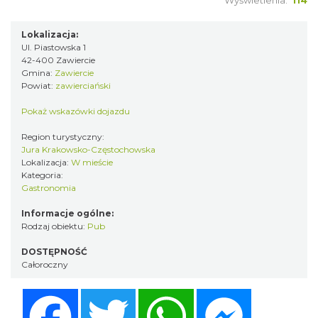
Wyświetlenia:
114
Lokalizacja:
Ul. Piastowska 1
42-400 Zawiercie
Gmina:
Zawiercie
Powiat:
zawierciański
Pokaż wskazówki dojazdu
Region turystyczny:
Jura Krakowsko-Częstochowska
Lokalizacja:
W mieście
Kategoria:
Gastronomia
Informacje ogólne:
Rodzaj obiektu:
Pub
DOSTĘPNOŚĆ
Całoroczny
Facebook
Twitter
WhatsApp
Messenger