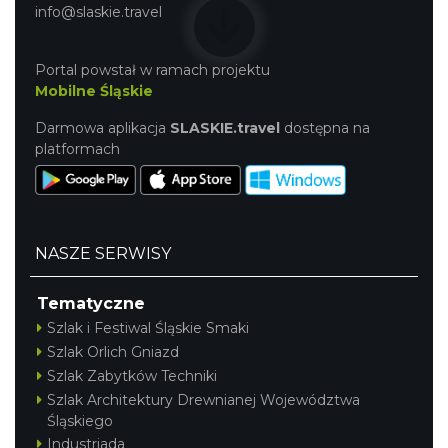
info@slaskie.travel
Portal powstał w ramach projektu
Mobilne Śląskie
Darmowa aplikacja
SLASKIE.travel
dostępna na
platformach
NASZE SERWISY
Tematyczne
Szlak i Festiwal Śląskie Smaki
Szlak Orlich Gniazd
Szlak Zabytków Techniki
Szlak Architektury Drewnianej Województwa
Śląskiego
Industriada