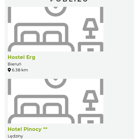
Hostel Erg
Bieruń
6.38 km
Hotel Pinocy **
Lędziny