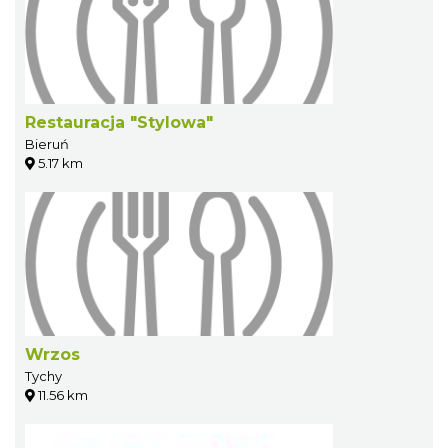
Restauracja "Stylowa"
Bieruń
5.17 km
Wrzos
Tychy
11.56 km