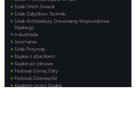
Szlak Orlich Gniazd
Szlak Zabytków Techniki
Szlak Architektury Drewnianej Województwa
Śląskiego
Industriada
Juromania
Szlak Przyrody
Śląskie z dzieckiem
Śląskie po zdrowie
Festiwal Górnej Odry
Festiwal DziewięćSił
Kajakiem przez Śląskie
Narty w Śląskim
Rowerem przez Śląskie
Silesia Convention
Regionalne
Beskidy
Śląsk Cieszyński