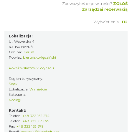
Zauważyłeś błąd w treści?
ZGŁOŚ
Zarządzaj rezerwacją
Wyświetlenia:
112
Lokalizacja:
Ul. Wawelska 4
43-150 Bieruń
Gmina:
Bieruń
Powiat:
bieruńsko-lędziński
Pokaż wskazówki dojazdu
Region turystyczny:
Śląsk
Lokalizacja:
W mieście
Kategoria:
Noclegi
Kontakt:
Telefon:
+48 322 162 274
Telefon:
+48 322 163 679
Fax:
+48 322 163 679
Email:
recepcja@hoteladria.pl