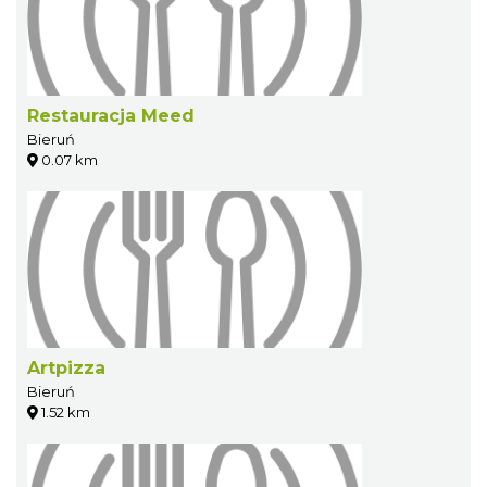
Restauracja Meed
Bieruń
0.07 km
Artpizza
Bieruń
1.52 km