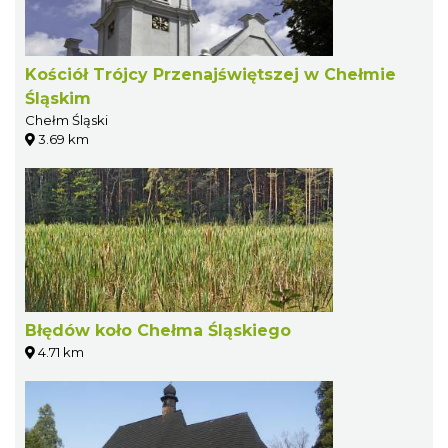
Kościół Trójcy Przenajświętszej w Chełmie
Śląskim
Chełm Śląski
3.69 km
Błędów koło Chełma Śląskiego
4.71 km