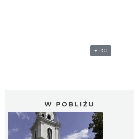
POI
W POBLIŻU