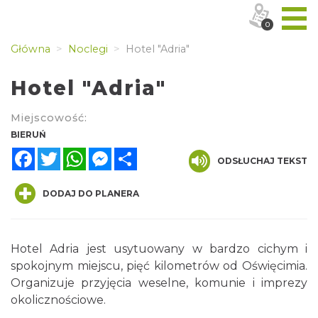
0
Główna
Noclegi
Hotel "Adria"
Hotel "Adria"
Miejscowość:
BIERUŃ
Facebook
Twitter
WhatsApp
Messenger
Share
ODSŁUCHAJ TEKST
DODAJ DO PLANERA
Hotel Adria jest usytuowany w bardzo cichym i
spokojnym miejscu, pięć kilometrów od Oświęcimia.
Organizuje przyjęcia weselne, komunie i imprezy
okolicznościowe.