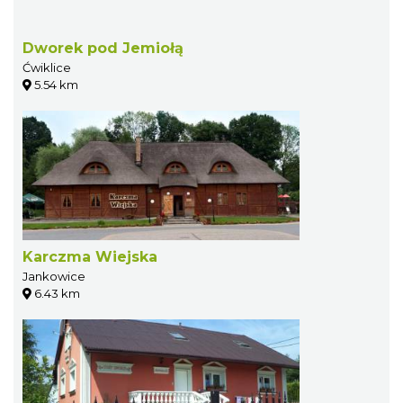
Dworek pod Jemiołą
Ćwiklice
5.54 km
Karczma Wiejska
Jankowice
6.43 km