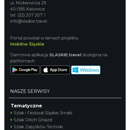
ul. Mickiewicza 29
40-085 Katowice
tel. (32) 207 207 1
info@slaskie.travel
Portal powstał w ramach projektu
Mobilne Śląskie
Darmowa aplikacja
SLASKIE.travel
dostępna na
platformach
NASZE SERWISY
Tematyczne
Szlak i Festiwal Śląskie Smaki
Szlak Orlich Gniazd
Szlak Zabytków Techniki