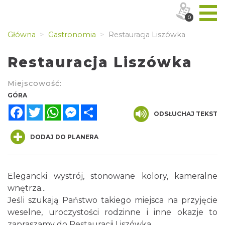
0
Główna
Gastronomia
Restauracja Liszówka
Restauracja Liszówka
Miejscowość:
GÓRA
Facebook
Twitter
WhatsApp
Messenger
Share
ODSŁUCHAJ TEKST
DODAJ DO PLANERA
Elegancki wystrój, stonowane kolory, kameralne
wnętrza...
Jeśli szukają Państwo takiego miejsca na przyjęcie
weselne, uroczystości rodzinne i inne okazje to
zapraszamy do Restauracji Liszówka.