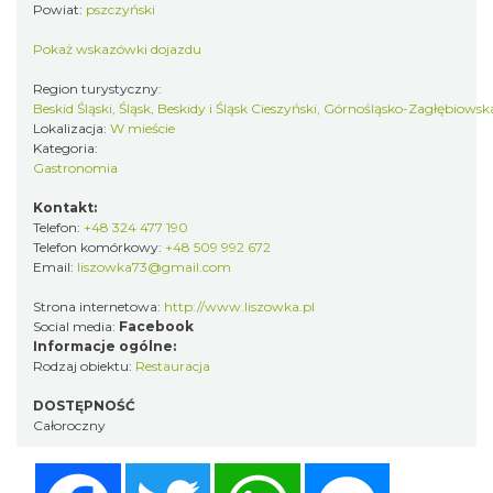
Powiat:
pszczyński
Pokaż wskazówki dojazdu
Region turystyczny:
Beskid Śląski, Śląsk, Beskidy i Śląsk Cieszyński, Górnośląsko-Zagłębiows
Lokalizacja:
W mieście
Kategoria:
Gastronomia
Kontakt:
Telefon:
+48 324 477 190
Telefon komórkowy:
+48 509 992 672
Email:
liszowka73@gmail.com
Strona internetowa:
http://www.liszowka.pl
Social media:
Facebook
Informacje ogólne:
Rodzaj obiektu:
Restauracja
DOSTĘPNOŚĆ
Całoroczny
Facebook
Twitter
WhatsApp
Messenger