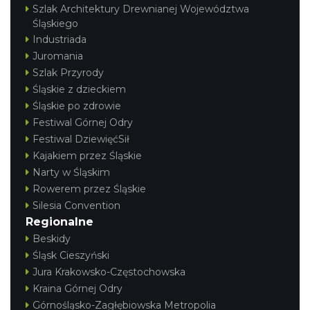
Szlak Architektury Drewnianej Województwa
Śląskiego
Industriada
Juromania
Szlak Przyrody
Śląskie z dzieckiem
Śląskie po zdrowie
Festiwal Górnej Odry
Festiwal DziewięćSił
Kajakiem przez Śląskie
Narty w Śląskim
Rowerem przez Śląskie
Silesia Convention
Regionalne
Beskidy
Śląsk Cieszyński
Jura Krakowsko-Częstochowska
Kraina Górnej Odry
Górnośląsko-Zagłębiowska Metropolia