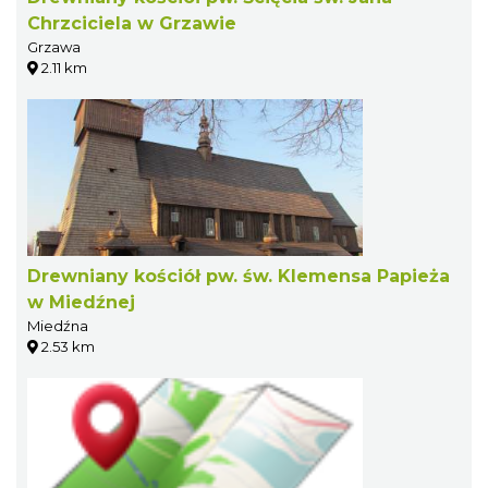
Chrzciciela w Grzawie
Grzawa
2.11 km
Drewniany kościół pw. św. Klemensa Papieża
w Miedźnej
Miedźna
2.53 km