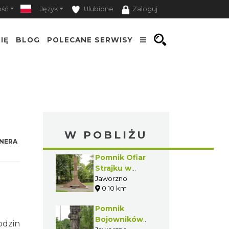
ość
Język
Ulubione
Zaloguj
IĘ
BLOG
POLECANE SERWISY
W POBLIŻU
NERA
Pomnik Ofiar
Strajku w
Jaworznie
Jaworzno
0.10 km
Pomnik
Bojowników
odzin