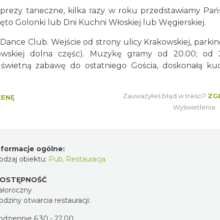
rezy taneczne, kilka razy w roku przedstawiamy Pa
to Golonki lub Dni Kuchni Włoskiej lub Węgierskiej.
ance Club. Wejście od strony ulicy Krakowskiej, parkin
owskiej dolna część). Muzykę gramy od 20.00; od 
wietną zabawę do ostatniego Gościa, doskonałą ku
Zauważyłeś błąd w treści?
ZG
CENĘ
Wyświetlenia:
nformacje ogólne:
odzaj obiektu:
Pub
,
Restauracja
OSTĘPNOŚĆ
ałoroczny
odziny otwarcia restauracji:
odziennie 6.30 - 22.00