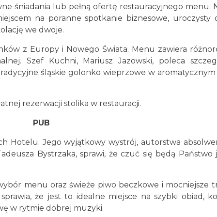
ne śniadania lub pełną ofertę restauracyjnego menu. 
miejscem na poranne spotkanie biznesowe, uroczysty 
olację we dwoje.
nków z Europy i Nowego Świata. Menu zawiera różno
alnej. Szef Kuchni, Mariusz Jazowski, poleca szczeg
radycyjne śląskie golonko wieprzowe w aromatycznym 
nej rezerwacji stolika w restauracji.
PUB
h Hotelu. Jego wyjątkowy wystrój, autorstwa absolw
deusza Bystrzaka, sprawi, że czuć się będą Państwo 
bór menu oraz świeże piwo beczkowe i mocniejsze t
prawia, że jest to idealne miejsce na szybki obiad, ko
awę w rytmie dobrej muzyki.