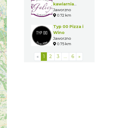
kawiarnia
"Galicja"
Jaworzno
0.72 km
Typ 00 Pizza i
Wino
Jaworzno
0.75 km
«
1
2
3
…
6
»