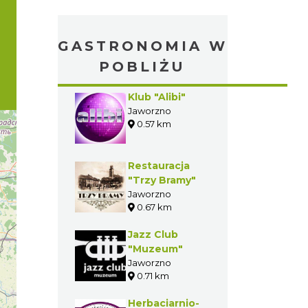
GASTRONOMIA W
POBLIŻU
Klub "Alibi"
Jaworzno
0.57 km
Restauracja
"Trzy Bramy"
Jaworzno
0.67 km
Jazz Club
"Muzeum"
Jaworzno
0.71 km
Herbaciarnio-