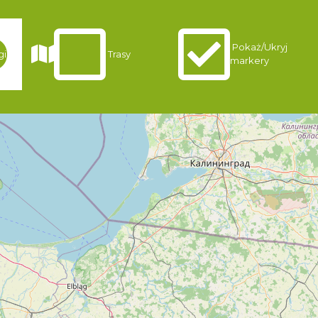
Pokaż/Ukryj
gi
Trasy
markery