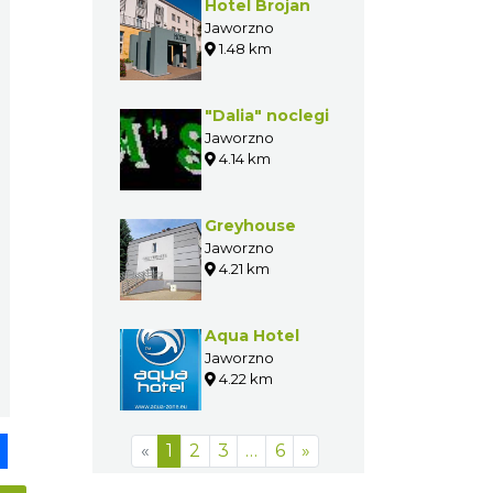
Hotel Brojan
Jaworzno
1.48 km
"Dalia" noclegi
Jaworzno
4.14 km
Greyhouse
Jaworzno
4.21 km
Aqua Hotel
Jaworzno
4.22 km
pp
senger
Share
«
1
2
3
…
6
»