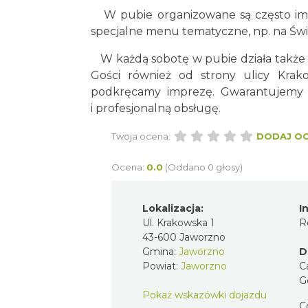
W pubie organizowane są często imp
specjalne menu tematyczne, np. na Świę
W każdą sobotę w pubie działa także D
Gości również od strony ulicy Krak
podkręcamy imprezę. Gwarantujemy ś
i profesjonalną obsługę.
Twoja ocena:
DODAJ O
Ocena:
0.0
(Oddano 0 głosy)
Lokalizacja:
I
Ul. Krakowska 1
R
43-600 Jaworzno
Gmina:
Jaworzno
D
Powiat:
Jaworzno
C
G
Pokaż wskazówki dojazdu
C