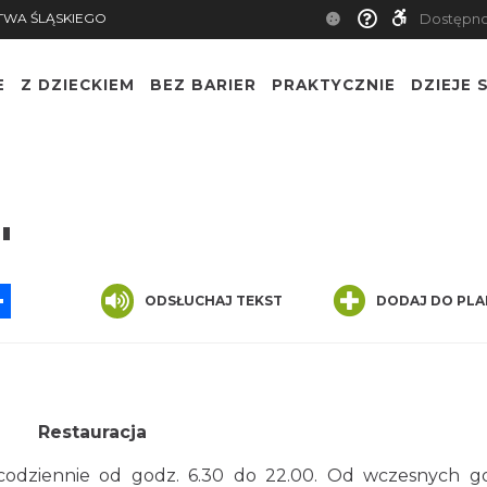
TWA ŚLĄSKIEGO
Dostępn
E
Z DZIECKIEM
BEZ BARIER
PRAKTYCZNIE
DZIEJE S
"
App
ssenger
Share
ODSŁUCHAJ TEKST
DODAJ DO PLA
Restauracja
odziennie od godz. 6.30 do 22.00. Od wczesnych g