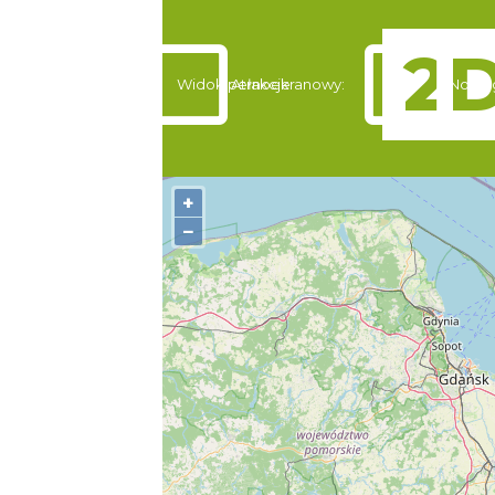
Widok pełnoekranowy:
Atrakcje
Nocle
+
−