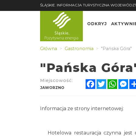
ŚLĄSKIE. INFORMACJA TURYSTYCZNA WOJEWÓDZ
ODKRYJ
AKTYWNI
Główna
Gastronomia
"Pańska Góra"
"Pańska Góra
Miejscowość:
Facebook
Twitter
Whats
Me
JAWORZNO
Informacja ze strony internetowej:
Hotelowa restauracja czynna jest c