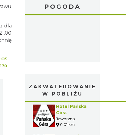
POGODA
ństwu
g dla
21.00
chnię
ŁOŚ
170
ZAKWATEROWANIE
W POBLIŻU
Hotel Pańska
Góra
Jaworzno
0.01 km