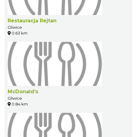
Restauracja Rejtan
Gliwice
0.63 km
McDonald's
Gliwice
0.84 km