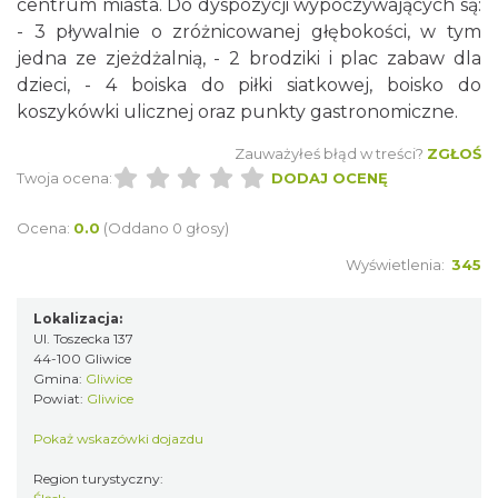
centrum miasta. Do dyspozycji wypoczywających są:
- 3 pływalnie o zróżnicowanej głębokości, w tym
jedna ze zjeżdżalnią, - 2 brodziki i plac zabaw dla
dzieci, - 4 boiska do piłki siatkowej, boisko do
koszykówki ulicznej oraz punkty gastronomiczne.
Zauważyłeś błąd w treści?
ZGŁOŚ
Twoja ocena:
DODAJ OCENĘ
Ocena:
0.0
(Oddano 0 głosy)
Wyświetlenia:
345
Lokalizacja:
Ul. Toszecka 137
44-100 Gliwice
Gmina:
Gliwice
Powiat:
Gliwice
Pokaż wskazówki dojazdu
Region turystyczny: