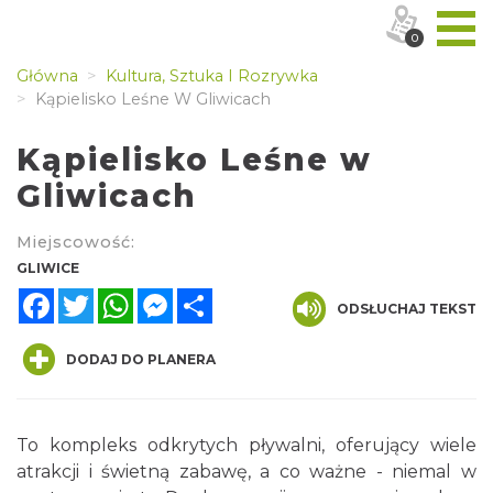
0
Główna
Kultura, Sztuka I Rozrywka
Kąpielisko Leśne W Gliwicach
Kąpielisko Leśne w
Gliwicach
Miejscowość:
GLIWICE
Facebook
Twitter
WhatsApp
Messenger
Share
ODSŁUCHAJ TEKST
DODAJ DO PLANERA
To kompleks odkrytych pływalni, oferujący wiele
atrakcji i świetną zabawę, a co ważne - niemal w