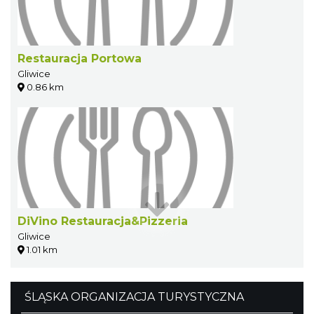
Restauracja Portowa
Gliwice
0.86 km
DiVino Restauracja&Pizzeria
Gliwice
1.01 km
ŚLĄSKA ORGANIZACJA TURYSTYCZNA