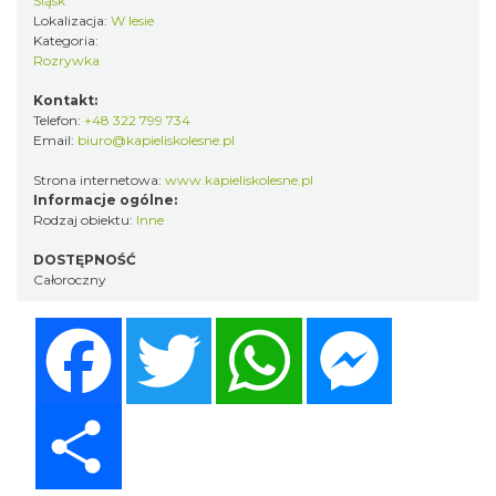
Śląsk
Lokalizacja:
W lesie
Kategoria:
Rozrywka
Kontakt:
Telefon:
+48 322 799 734
Email:
biuro@kapieliskolesne.pl
Strona internetowa:
www.kapieliskolesne.pl
Informacje ogólne:
Rodzaj obiektu:
Inne
DOSTĘPNOŚĆ
Całoroczny
Facebook
Twitter
WhatsApp
Messenger
Share