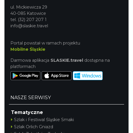
ul. Mickiewicza 29
40-085 Katowice
tel. (32) 207 207 1
info@slaskie.travel
Portal powstał w ramach projektu
Mobilne Śląskie
Darmowa aplikacja
SLASKIE.travel
dostępna na
platformach
NASZE SERWISY
Tematyczne
Szlak i Festiwal Śląskie Smaki
Szlak Orlich Gniazd