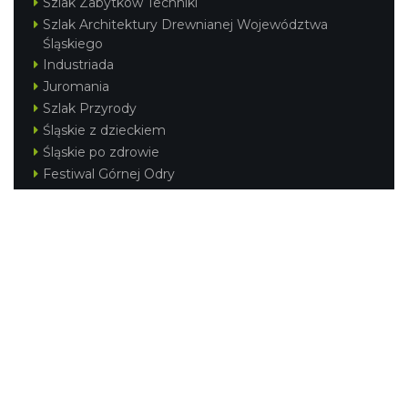
Szlak Zabytków Techniki
Szlak Architektury Drewnianej Województwa
Śląskiego
Industriada
Juromania
Szlak Przyrody
Śląskie z dzieckiem
Śląskie po zdrowie
Festiwal Górnej Odry
Festiwal DziewięćSił
Kajakiem przez Śląskie
Narty w Śląskim
Rowerem przez Śląskie
Silesia Convention
Regionalne
Beskidy
Śląsk Cieszyński
Jura Krakowsko-Częstochowska
Kraina Górnej Odry