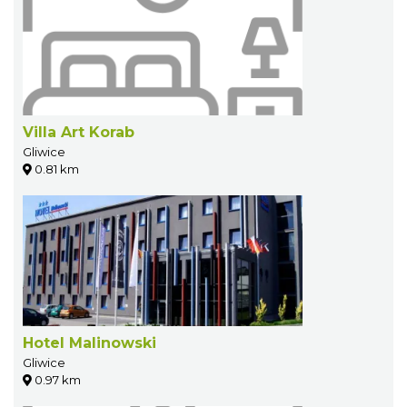
Villa Art Korab
Gliwice
0.81 km
Hotel Malinowski
Gliwice
0.97 km