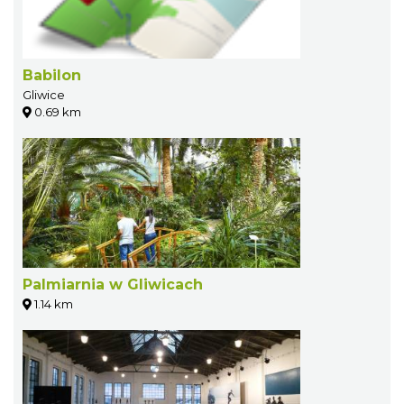
Babilon
Gliwice
0.69 km
Palmiarnia w Gliwicach
1.14 km