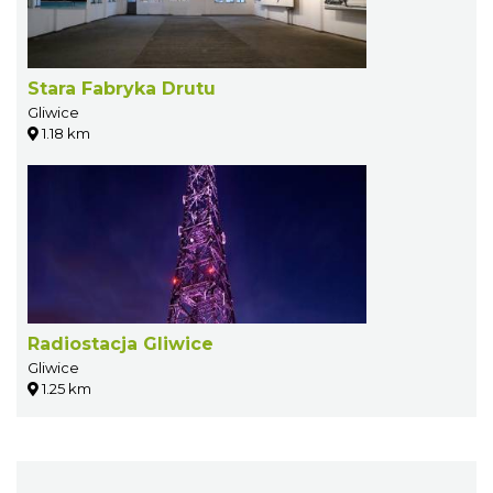
Stara Fabryka Drutu
Gliwice
1.18 km
Radiostacja Gliwice
Gliwice
1.25 km