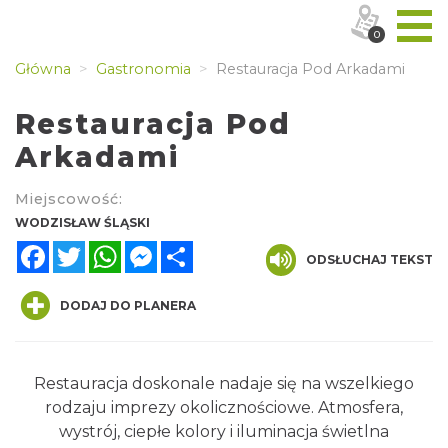
0
Główna
Gastronomia
Restauracja Pod Arkadami
Restauracja Pod
Arkadami
Miejscowość:
WODZISŁAW ŚLĄSKI
Facebook
Twitter
WhatsApp
Messenger
Share
ODSŁUCHAJ TEKST
DODAJ DO PLANERA
Restauracja doskonale nadaje się na wszelkiego
rodzaju imprezy okolicznościowe. Atmosfera,
wystrój, ciepłe kolory i iluminacja świetlna