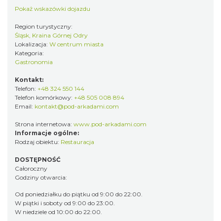
Pokaż wskazówki dojazdu
Region turystyczny:
Śląsk, Kraina Górnej Odry
Lokalizacja:
W centrum miasta
Kategoria:
Gastronomia
Kontakt:
Telefon:
+48 324 550 144
Telefon komórkowy:
+48 505 008 894
Email:
kontakt@pod-arkadami.com
Strona internetowa:
www.pod-arkadami.com
Informacje ogólne:
Rodzaj obiektu:
Restauracja
DOSTĘPNOŚĆ
Całoroczny
Godziny otwarcia:
Od poniedziałku do piątku od 9:00 do 22:00.
W piątki i soboty od 9:00 do 23:00.
W niedziele od 10:00 do 22:00.