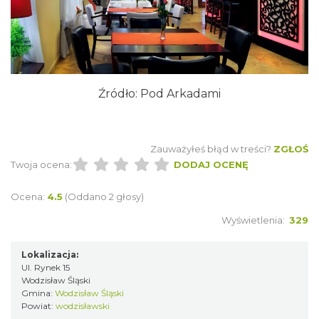
Źródło:
Pod Arkadami
Zauważyłeś błąd w treści?
ZGŁOŚ
Twoja ocena:
DODAJ OCENĘ
Ocena:
4.5
(Oddano 2 głosy)
Wyświetlenia:
329
Lokalizacja:
Ul. Rynek 15
Wodzisław Śląski
Gmina:
Wodzisław Śląski
Powiat:
wodzisławski