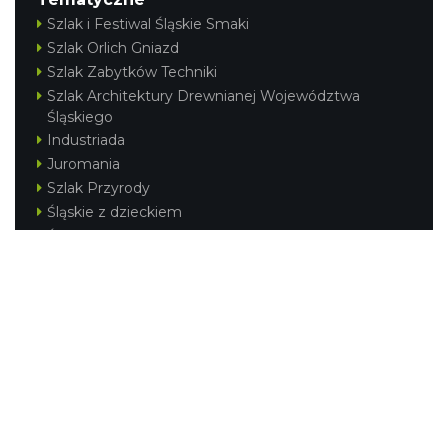
Szlak i Festiwal Śląskie Smaki
Szlak Orlich Gniazd
Szlak Zabytków Techniki
Szlak Architektury Drewnianej Województwa
Śląskiego
Industriada
Juromania
Szlak Przyrody
Śląskie z dzieckiem
Śląskie po zdrowie
Festiwal Górnej Odry
Festiwal DziewięćSił
Kajakiem przez Śląskie
Narty w Śląskim
Rowerem przez Śląskie
Silesia Convention
Regionalne
Beskidy