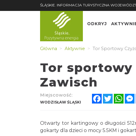
ŚLĄSKIE. INFORMACJA TURYSTYCZNA WOJEWÓDZ
ODKRYJ
AKTYWNI
Główna
Aktywnie
Tor Sportowy Czyżo
Tor sportowy
Zawisch
Miejscowość:
Facebook
Twitter
Wha
WODZISŁAW ŚLĄSKI
Otwarty tor kartingowy o długości 512
gokarty dla dzieci o mocy 5.5KM i goka