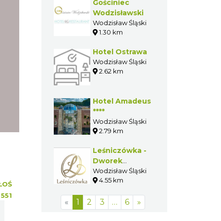
Gościniec
Wodzisławski
Wodzisław Śląski
1.30 km
Hotel Ostrawa
Wodzisław Śląski
2.62 km
Hotel Amadeus
****
Wodzisław Śląski
2.79 km
Leśniczówka -
Dworek
Weselny
Wodzisław Śląski
4.55 km
ŁOŚ
:
551
«
1
2
3
…
6
»