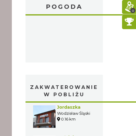
POGODA
0
ZAKWATEROWANIE
W POBLIŻU
Jordaszka
Wodzisław Śląski
0.16 km