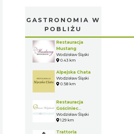
GASTRONOMIA W
POBLIŻU
Restauracja
Mustang
Wodzisław Śląski
0.43 km
Alpejska Chata
Wodzisław Śląski
0.58 km
Restauracja
Gościniec
Wodzisławski
Wodzisław Śląski
1.29 km
Trattoria