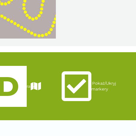
Pokaż/Ukryj
Trasy
markery