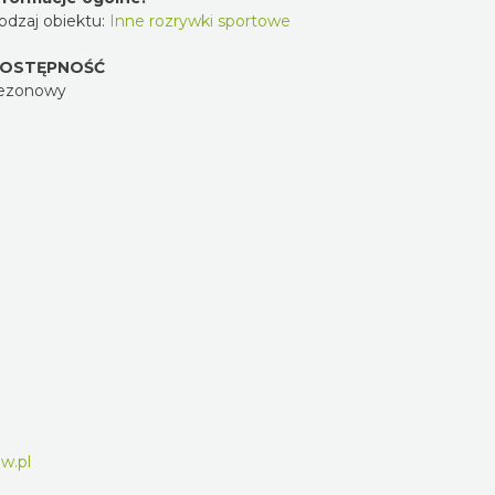
odzaj obiektu:
Inne rozrywki sportowe
OSTĘPNOŚĆ
ezonowy
m
w.pl