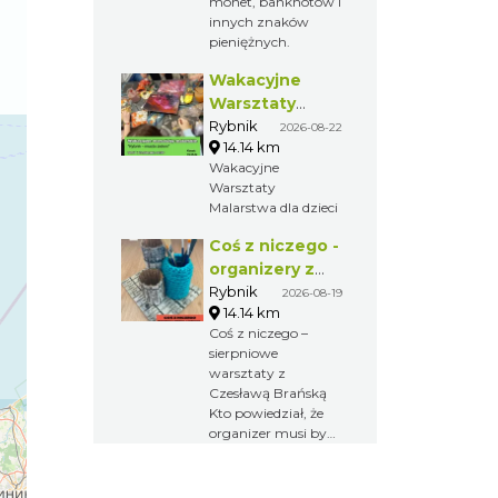
monet, banknotów i
gry na flecie
innych znaków
indiańskim –
pieniężnych.
intuicyjny, spokojny
i dostępny dla
Wakacyjne
każdego, nawet bez
Warsztaty
doświadczenia
Malarskie
Rybnik
2026-08-22
muzycznego.
14.14 km
"Rybnik -
Wakacyjne
miasto zieleni"
Warsztaty
Malarstwa dla dzieci
Coś z niczego -
organizery z
tektury, z
Rybnik
2026-08-19
14.14 km
makramy...
Coś z niczego –
sierpniowe
warsztaty z
Czesławą Brańską
Kto powiedział, że
organizer musi być
nudny?
Zapraszamy na
kolejne spotkanie z