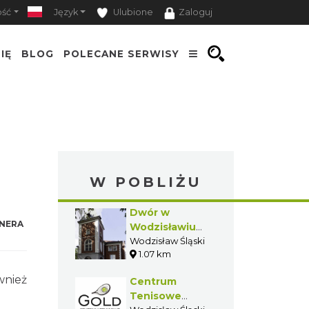
ość
Język
Ulubione
Zaloguj
IĘ
BLOG
POLECANE SERWISY
W POBLIŻU
Dwór w
NERA
Wodzisławiu
Śląskim
Wodzisław Śląski
1.07 km
Jedłowniku
wnież
Centrum
Tenisowe