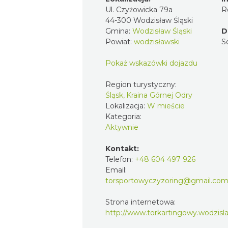
Ul. Czyżowicka 79a
R
44-300 Wodzisław Śląski
Gmina:
Wodzisław Śląski
D
Powiat:
wodzisławski
S
Pokaż wskazówki dojazdu
Region turystyczny:
Śląsk, Kraina Górnej Odry
Lokalizacja:
W mieście
Kategoria:
Aktywnie
Kontakt:
Telefon:
+48 604 497 926
Email:
torsportowyczyzoring@gmail.co
Strona internetowa:
http://www.torkartingowy.wodzisla