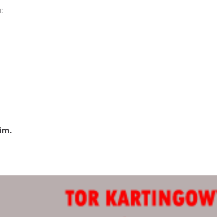
:
im.