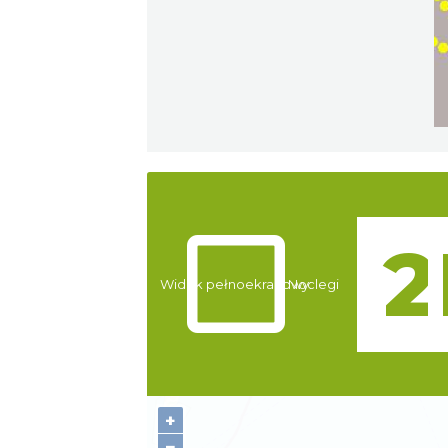
Atrakcje
Widok pełnoekranowy:
Noclegi
+
−