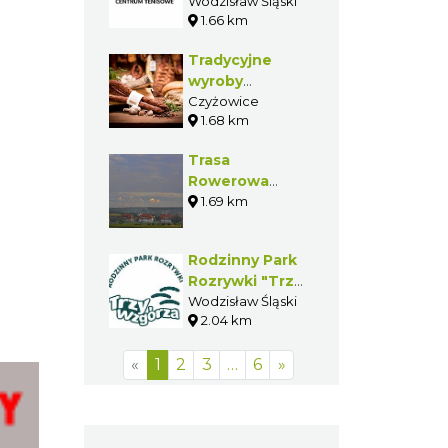
GOLD
Wodzisław Śląski
1.66 km
Tradycyjne
wyroby
wędliniarskie
Czyżowice
1.68 km
Trasa
Rowerowa
Powiatu
1.69 km
Wodzisławskiego
316y
Rodzinny Park
Rozrywki "Trzy
Wzgórza"
Wodzisław Śląski
2.04 km
Wodzisław
Śląski
«
1
2
3
…
6
»