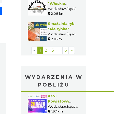
"Włoskie
pp
senger
Share
Klimaty"
Wodzisław Śląski
2.08 km
Smażalnia ryb
"Ale rybka"
Wodzisław Śląski
2.11 km
«
1
2
3
…
6
»
WYDARZENIA W
POBLIŻU
XXVI
Powiatowy
Rajd Rowerowy
Wodzisław Śląski
2026-08-30
1.97 km