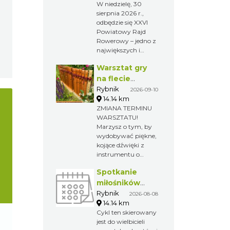
W niedzielę, 30
sierpnia 2026 r.,
odbędzie się XXVI
Powiatowy Rajd
Rowerowy – jedno z
największych i
najchętniej
Warsztat gry
wybieranych
wydarzeń
na flecie
rekreacyjnych w
indiańskim –
Rybnik
2026-09-10
regionie. Tegoroczna
14.14 km
pierwsze kroki
edycja rozpocznie
ZMIANA TERMINU
w świecie
się w Wodzisławiu
WARSZTATU!
melodii
Śląskim, a zakończy
Marzysz o tym, by
w Gminie Gorzyce,
wydobywać piękne,
gdzie na
kojące dźwięki z
uczestników czekać
instrumentu o
będzie Piknik
niezwykłym
Rowerowy z
Spotkanie
brzmieniu? A może
licznymi atrakcjami.
po prostu chcesz
miłośników
spróbować czegoś
numizmatów
Rybnik
2026-08-08
nowego i
14.14 km
odprężającego?
Cykl ten skierowany
Zapraszamy na
jest do wielbicieli
wyjątkowy warsztat