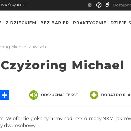
TWA ŚLĄSKIEGO
Dostępn
E
Z DZIECKIEM
BEZ BARIER
PRAKTYCZNIE
DZIEJE S
ring Michael Zawisch
 Czyżoring Michael
tsApp
Messenger
Share
ODSŁUCHAJ TEKST
DODAJ DO PLA
m. W ofercie gokarty firmy sodi rx7 o mocy 9KM jak ró
rty dwuosobowy.