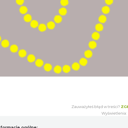
Zauważyłeś błąd w treści?
ZG
Wyświetlenia
nformacje ogólne: