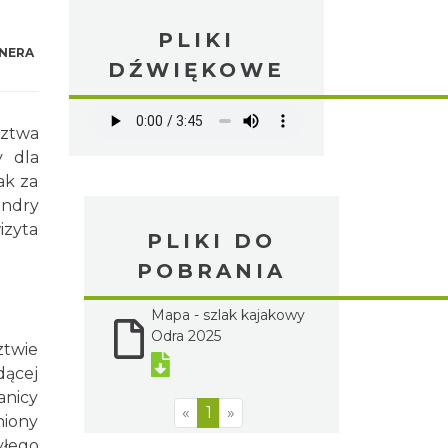
PLIKI
NERA
DŹWIĘKOWE
dztwa
y dla
ak za
andry
izyta
PLIKI DO
POBRANIA
Mapa - szlak kajakowy
Odra 2025
ztwie
dącej
anicy
«
1
»
niony
yłego