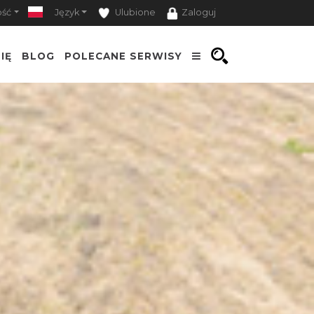
ość
Język
Ulubione
Zaloguj
IĘ
BLOG
POLECANE SERWISY