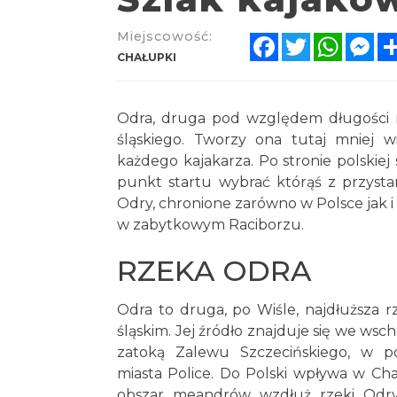
Miejscowość:
Facebook
Twitter
Whats
Me
CHAŁUPKI
Odra, druga pod względem długości 
śląskiego. Tworzy ona tutaj mniej w
każdego kajakarza. Po stronie polskie
punkt startu wybrać którąś z przyst
Odry, chronione zarówno w Polsce jak i
w zabytkowym Raciborzu.
RZEKA ODRA
Odra to druga, po Wiśle, najdłuższa 
śląskim. Jej źródło znajduje się we ws
zatoką Zalewu Szczecińskiego, w pół
miasta Police. Do Polski wpływa w Ch
obszar meandrów wzdłuż rzeki Odry