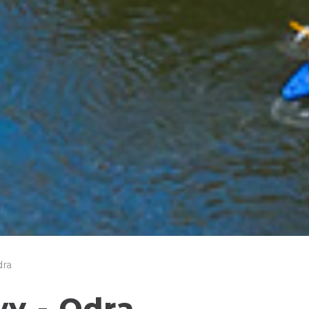
dra
wy - Odra