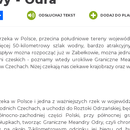
App
ssenger
Share
ODSŁUCHAJ TEKST
DODAJ DO PLA
rzeka w Polsce, przecina południowe tereny wojewó
ięcej 50-kilometrowy szlak wodny, bardzo atrakcyjn
j spływ można rozpocząć już w Zabełkowie, można jedn
ani czeskich - poznamy wtedy urokliwe Graniczne Me
 w Czechach. Niżej czekają nas ciekawe krajobrazy oraz w
rzeka w Polsce i jedna z ważniejszych rzek w wojewód
chodnich Czechach, a uchodzi do Roztoki Odrzańskiej, bę
nocno-zachodniej części Polski, przy północnej gr
ałupkach, tworząc Graniczne Meandry Odry, czyli chro
 na około 7-kilometrowym odcinku jej biegu od b