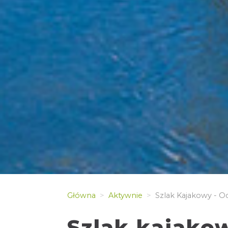
Główna
Aktywnie
Szlak Kajakowy - O
Szlak kajako