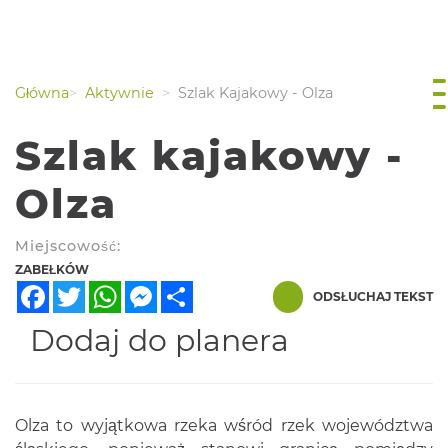
Główna
Aktywnie
Szlak Kajakowy - Olza
Szlak kajakowy -
Olza
Miejscowość:
ZABEŁKÓW
Facebook
Twitter
WhatsApp
Messenger
Share
ODSŁUCHAJ TEKST
Dodaj do planera
Olza to wyjątkowa rzeka wśród rzek województwa