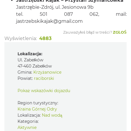
Jastrzębski Kajak – Przystań Szymańcówka
Jastrzębie-Zdrój, ul. Jesionowa 9b
tel. 501 087 062, mail:
jastrzebskikajak@gmail.com
Zauważyłeś błąd w treści?
ZGŁOŚ
Wyświetlenia:
4883
Lokalizacja:
Ul. Zabełków
47-460 Zabełków
Gmina:
Krzyżanowice
Powiat:
raciborski
Pokaż wskazówki dojazdu
Region turystyczny:
Kraina Górnej Odry
Lokalizacja:
Nad wodą
Kategoria:
Aktywnie