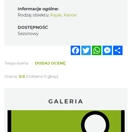
Informacje ogólne:
Rodzaj obiektu:
Kajak, Kanoe
DOSTĘPNOŚĆ
Sezonowy
Facebook
Twitter
WhatsApp
Messen
Sha
Twoja ocena:
DODAJ OCENĘ
Ocena:
0.0
(Oddano 0 głosy)
GALERIA