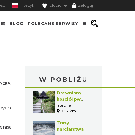
ość
Język
Ulubione
Zaloguj
IĘ
BLOG
POLECANE SERWISY
W POBLIŻU
NERA
Drewniany
kościół pw.
Podwyższenia
Istebna
nych:
0.97 km
Krzyża
Świętego w
Trasy
Istebnej-
enisa
narciarstwa
Kubalonce