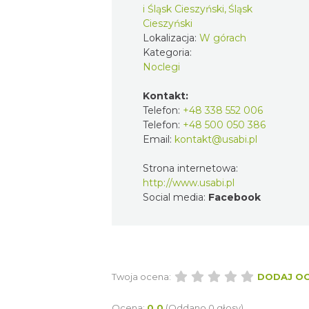
i Śląsk Cieszyński, Śląsk
Cieszyński
Lokalizacja:
W górach
Kategoria:
Noclegi
Kontakt:
Telefon:
+48 338 552 006
Telefon:
+48 500 050 386
Email:
kontakt@usabi.pl
Strona internetowa:
http://www.usabi.pl
Social media:
Facebook
Twoja ocena:
DODAJ O
Ocena:
0.0
(Oddano 0 głosy)