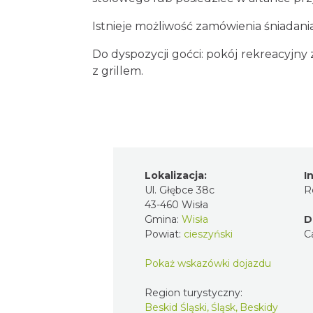
Istnieje możliwość zamówienia śniadania
Do dyspozycji goćci: pokój rekreacyjn
z grillem.
Lokalizacja:
I
Ul. Głębce 38c
R
43-460 Wisła
Gmina:
Wisła
D
Powiat:
cieszyński
C
Pokaż wskazówki dojazdu
Region turystyczny:
Beskid Śląski, Śląsk, Beskidy