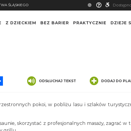
TWA ŚLĄSKIEGO
Dostępn
E
Z DZIECKIEM
BEZ BARIER
PRAKTYCZNIE
DZIEJE S
App
ssenger
Share
ODSŁUCHAJ TEKST
DODAJ DO PLA
zestronnych pokoi, w pobliżu lasu i szlaków turystycz
aunie, skorzystać z profesjonalnych masaży, zagrać w t
 grillu.