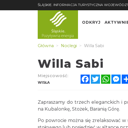
ŚLĄSKIE. INFORMACJA TURYSTYCZNA WOJEWÓDZ
ODKRYJ
AKTYWNI
Główna
Noclegi
Willa Sabi
Willa Sabi
Miejscowość:
Facebook
Twitter
Whats
Me
WISŁA
Zapraszamy do trzech eleganckich i pr
na Kubalonkę, Stożek, Baranią Górę.
Po powrocie można się zrelaksować w s
stołowego lub posiedzieć w altance przy