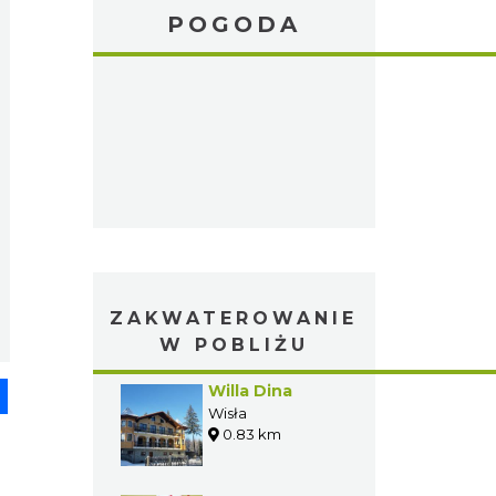
POGODA
ZAKWATEROWANIE
W POBLIŻU
pp
senger
Share
Willa Dina
Wisła
0.83 km