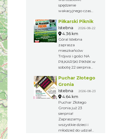
klauzulę RODO i
Rozpoczęcie o godz.
spędzenie
wysłać ją na adres:
10.00 Zajęcia
wakacyjnego czasu,
jaworowylistek@gmail.com
bezpłatne.
zapraszamy na
Obowiązują zapisy
Piłkarski Piknik
kolejną odsłonę
pod numerem 532
„Wakacji z
Istebna
2026-08-22
973 263
leśnikiem”!
4.36 km
Nadleśnictwo Wisła
Góral Istebna
zaprasza rodziny z
zaprasza
dziećmi na zajęcia
mieszkańców
warsztatowe w
Trójwsi i gości NA
Leśnym Ośrodku
PIŁKARSKI PIKNIK w
Edukacji
sobotę 22 sierpnia
Ekologicznej
na terenie
Puchar Złotego
Rozpoczęcie o godz.
Amfiteatru „Pod
17.00 Zajęcia
Skocznią” w
Gronia
bezpłatne.
Istebnej.
Istebna
2026-08-23
Obowiązują zapisy
4.64 km
pod numerem 532
Puchar Złotego
973 263
Gronia już 23
sierpnia!
Zapraszamy
wszystkie dzieci i
młodzież do udziału
w Pucharze Złotego