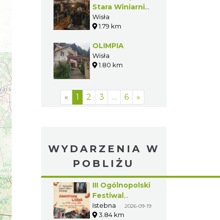
Stara Winiarnia
| Food & Wine
Wisła
1.79 km
OLIMPIA
Wisła
1.80 km
«
1
2
3
…
6
»
WYDARZENIA W
POBLIŻU
III Ogólnopolski
Festiwal
Folkloru
Istebna
2026-09-19
3.84 km
Dziecięcego „