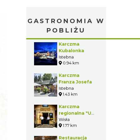
GASTRONOMIA W
POBLIŻU
Karczma
Kubalonka
Istebna
0.94 km
Karczma
Franza Josefa
Istebna
1.43 km
Karczma
regionalna "U
Karola"
Wisła
1.77 km
Restauracja