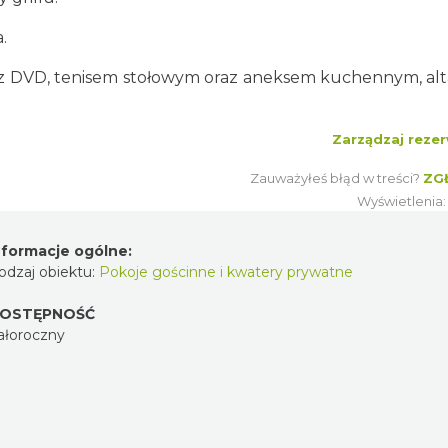
.
y z DVD, tenisem stołowym oraz aneksem kuchennym, al
Zarządzaj rezer
Zauważyłeś błąd w treści?
ZG
Wyświetlenia
nformacje ogólne:
odzaj obiektu:
Pokoje gościnne i kwatery prywatne
OSTĘPNOŚĆ
ałoroczny