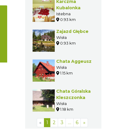
Karczma
Kubalonka
Istebna
0.93 km
Zajazd Głębce
Wisła
0.93 km
Chata Aggeusz
Wisła
1.15 km
Chata Góralska
Kleszczonka
Wisła
1.18 km
«
1
2
3
…
6
»