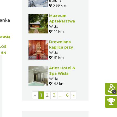
biegowego -
Istebna
0.99 km
Kubalonka
Muzeum
tanka
Aptekarstwa
Wisła
1.14 km
wacją
Drewniana
ŁOŚ
kaplica przy
:
84
Zameczku
Wisła
1.91 km
Prezydenta RP
na Zadnim
Aries Hotel &
Groniu w Wiśle
Spa Wisła
Wisła
1.95 km
0
«
1
2
3
…
6
»