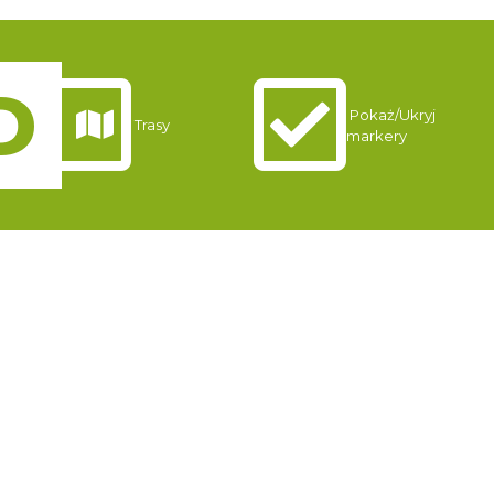
Pokaż/Ukryj
Trasy
markery