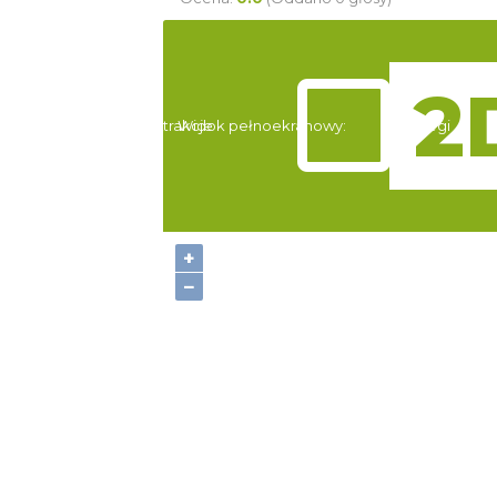
Atrakcje
Widok pełnoekranowy:
Noclegi
+
−