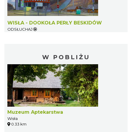
WISŁA - DOOKOŁA PERŁY BESKIDÓW
ODSŁUCHAJ
W POBLIŻU
Muzeum Aptekarstwa
Wisła
0.33 km