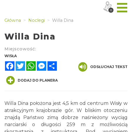
0
Główna
Noclegi
Willa Dina
Willa Dina
Miejscowość:
WISŁA
Facebook
Twitter
WhatsApp
Messenger
Share
ODSŁUCHAJ TEKST
DODAJ DO PLANERA
Willa Dina położona jest 4,5 km od centrum Wisły w
atrakcyjnym krajobrazie gór. W bliskim otoczeniu
znajdą Państwo zimą dobrze naśnieżony wyciąg
narciarski o długości 259 m z możliwością
skorzystania z instruktora. Pod wyciągiem