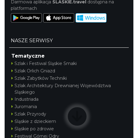
Darmowa aplikacja
SLASKIE.travel
dostępna na
platformach
NASZE SERWISY
Tematyczne
Szlak i Festiwal Śląskie Smaki
Szlak Orlich Gniazd
Szlak Zabytków Techniki
Szlak Architektury Drewnianej Województwa
Śląskiego
Industriada
Juromania
Szlak Przyrody
Śląskie z dzieckiem
Śląskie po zdrowie
Festiwal Górnej Odry