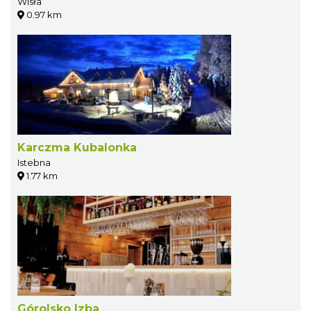
Wisła
0.97 km
Karczma Kubalonka
Istebna
1.77 km
Górolsko Izba