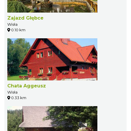
Zajazd Głębce
Wisła
0.10 km
Chata Aggeusz
Wisła
0.33 km