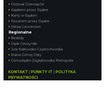
Festiwal DziewięćSił
Kajakiem przez Śląskie
Narty w Śląskim
Rowerem przez Śląskie
Silesia Convention
Regionalne
Beskidy
Śląsk Cieszyński
Jura Krakowsko-Częstochowska
Kraina Górnej Odry
Górnośląsko-Zagłębiowska Metropolia
KONTAKT
|
PUNKTY IT
|
POLITYKA
PRYWATNOŚCI