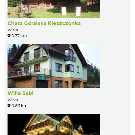
Chata Góralska Kleszczonka
Wisła
0.37 km
Willa Sabi
Wisła
0.83 km