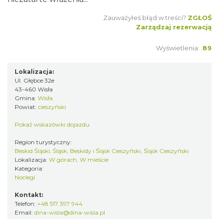
Zauważyłeś błąd w treści?
ZGŁOŚ
Zarządzaj rezerwacją
Wyświetlenia:
89
Lokalizacja:
Ul. Głębce 32e
43-460 Wisła
Gmina:
Wisła
Powiat:
cieszyński
Pokaż wskazówki dojazdu
Region turystyczny:
Beskid Śląski, Śląsk, Beskidy i Śląsk Cieszyński, Śląsk Cieszyński
Lokalizacja:
W górach, W mieście
Kategoria:
Noclegi
Kontakt:
Telefon:
+48 517 397 944
Email:
dina-wisla@dina-wisla.pl