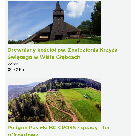
Drewniany kościół pw. Znalezienia Krzyża
Świętego w Wiśle Głębcach
Wisła
1.42 km
Poligon Pasieki BC CROSS - quady i tor
offroadowy