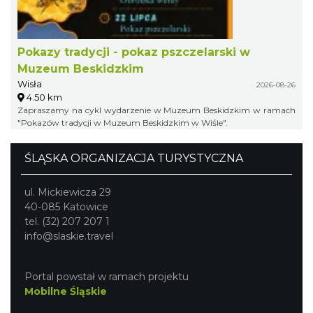
Pokazy tradycji - pokaz pszczelarski w
Muzeum Beskidzkim
Wisła
2026-08-26
4.50 km
Zapraszamy na cykl wydarzenie w Muzeum Beskidzkim w ramach
"Pokazów tradycji w Muzeum Beskidzkim w Wiśle".
ŚLĄSKA ORGANIZACJA TURYSTYCZNA
ul. Mickiewicza 29
40-085 Katowice
tel. (32) 207 207 1
info@slaskie.travel
Portal powstał w ramach projektu
Mobilne Śląskie