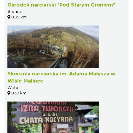
Ośrodek narciarski "Pod Starym Groniem"
Brenna
0.39 km
Skocznia narciarska im. Adama Małysza w
Wiśle Malince
Wisła
0.59 km