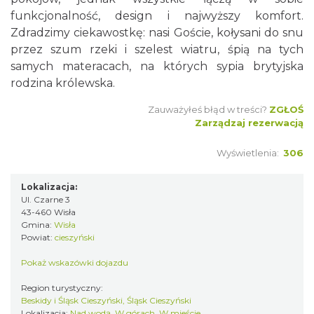
funkcjonalność, design i najwyższy komfort.
Zdradzimy ciekawostkę: nasi Goście, kołysani do snu
przez szum rzeki i szelest wiatru, śpią na tych
samych materacach, na których sypia brytyjska
rodzina królewska.
Zauważyłeś błąd w treści?
ZGŁOŚ
Zarządzaj rezerwacją
Wyświetlenia:
306
Lokalizacja:
Ul. Czarne 3
43-460 Wisła
Gmina:
Wisła
Powiat:
cieszyński
Pokaż wskazówki dojazdu
Region turystyczny:
Beskidy i Śląsk Cieszyński, Śląsk Cieszyński
Lokalizacja:
Nad wodą, W górach, W mieście