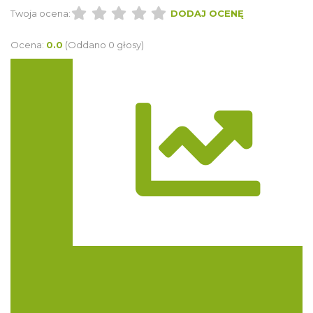
Twoja ocena:
DODAJ OCENĘ
Ocena:
0.0
(Oddano 0 głosy)
Trasa