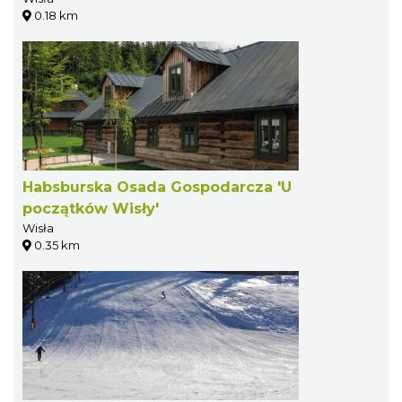
0.18 km
Habsburska Osada Gospodarcza 'U
początków Wisły'
Wisła
0.35 km