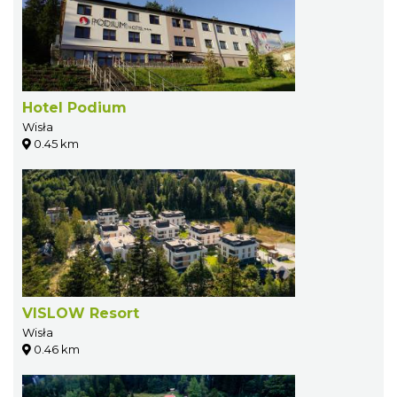
Hotel Podium
Wisła
0.45 km
VISLOW Resort
Wisła
0.46 km