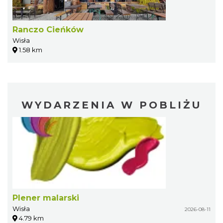
Ranczo Cieńków
Wisła
1.58 km
WYDARZENIA W POBLIŻU
Plener malarski
Wisła
2026-08-11
4.79 km