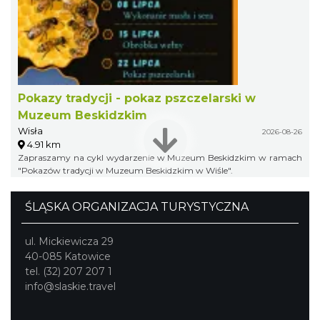
Pokazy tradycji - pokaz pszczelarski w
Muzeum Beskidzkim
Wisła
2026-08-26
4.91 km
Zapraszamy na cykl wydarzenie w Muzeum Beskidzkim w ramach
"Pokazów tradycji w Muzeum Beskidzkim w Wiśle".
ŚLĄSKA ORGANIZACJA TURYSTYCZNA
ul. Mickiewicza 29
40-085 Katowice
tel. (32) 207 207 1
info@slaskie.travel