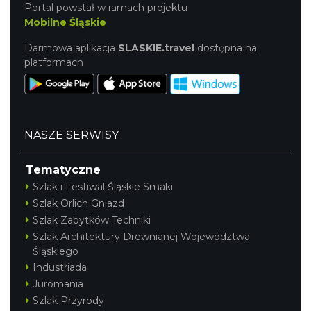
Portal powstał w ramach projektu
Mobilne Śląskie
Darmowa aplikacja
SLASKIE.travel
dostępna na
platformach
NASZE SERWISY
Tematyczne
Szlak i Festiwal Śląskie Smaki
Szlak Orlich Gniazd
Szlak Zabytków Techniki
Szlak Architektury Drewnianej Województwa
Śląskiego
Industriada
Juromania
Szlak Przyrody