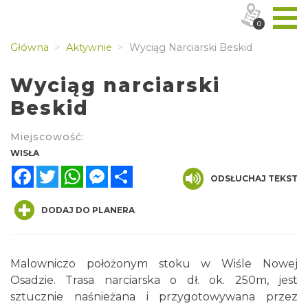
0
Główna
Aktywnie
Wyciąg Narciarski Beskid
Wyciąg narciarski
Beskid
Miejscowość:
WISŁA
Facebook
Twitter
WhatsApp
Messenger
Share
ODSŁUCHAJ TEKST
DODAJ DO PLANERA
Malowniczo położonym stoku w Wiśle Nowej
Osadzie. Trasa narciarska o dł. ok. 250m, jest
sztucznie naśnieżana i przygotowywana przez