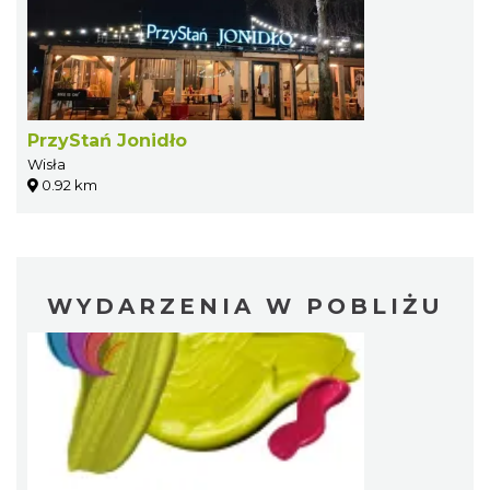
PrzyStań Jonidło
Wisła
0.92 km
WYDARZENIA W POBLIŻU