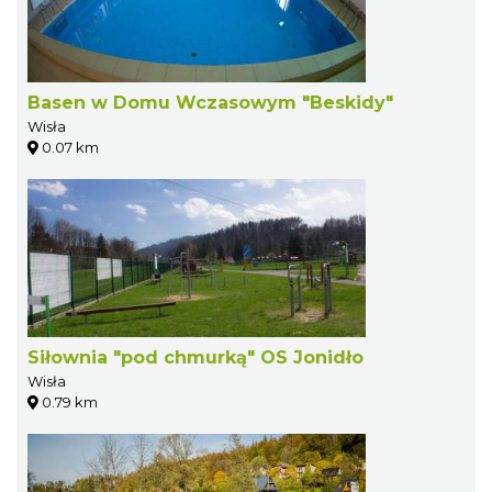
Basen w Domu Wczasowym "Beskidy"
Wisła
0.07 km
Siłownia "pod chmurką" OS Jonidło
Wisła
0.79 km