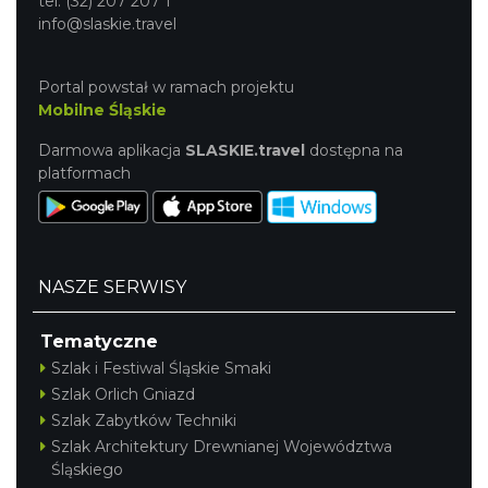
tel. (32) 207 207 1
info@slaskie.travel
Portal powstał w ramach projektu
Mobilne Śląskie
Darmowa aplikacja
SLASKIE.travel
dostępna na
platformach
NASZE SERWISY
Tematyczne
Szlak i Festiwal Śląskie Smaki
Szlak Orlich Gniazd
Szlak Zabytków Techniki
Szlak Architektury Drewnianej Województwa
Śląskiego