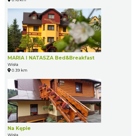
MARIA I NATASZA Bed&Breakfast
Wisła
0.39 km
Na Kępie
Wisła