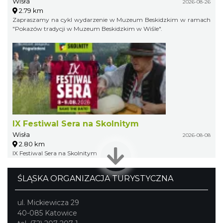
Wisła
2026-08-26
2.79 km
Zapraszamy na cykl wydarzenie w Muzeum Beskidzkim w ramach
"Pokazów tradycji w Muzeum Beskidzkim w Wiśle".
IX Festiwal Sera na Skolnitym
Wisła
2026-08-08
2.80 km
IX Festiwal Sera na Skolnitym
ŚLĄSKA ORGANIZACJA TURYSTYCZNA
ul. Mickiewicza 29
40-085 Katowice