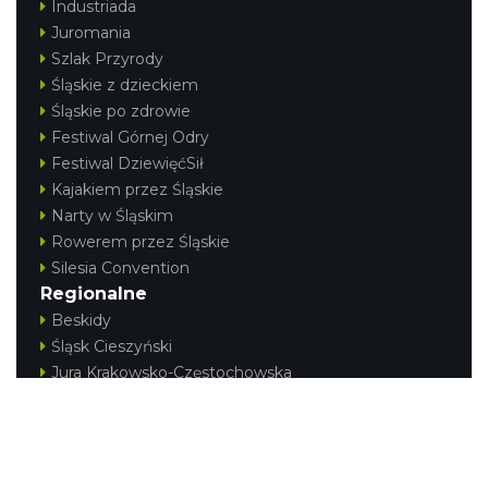
Industriada
Juromania
Szlak Przyrody
Śląskie z dzieckiem
Śląskie po zdrowie
Festiwal Górnej Odry
Festiwal DziewięćSił
Kajakiem przez Śląskie
Narty w Śląskim
Rowerem przez Śląskie
Silesia Convention
Regionalne
Beskidy
Śląsk Cieszyński
Jura Krakowsko-Częstochowska
Kraina Górnej Odry
Górnośląsko-Zagłębiowska Metropolia
KONTAKT
|
PUNKTY IT
|
POLITYKA