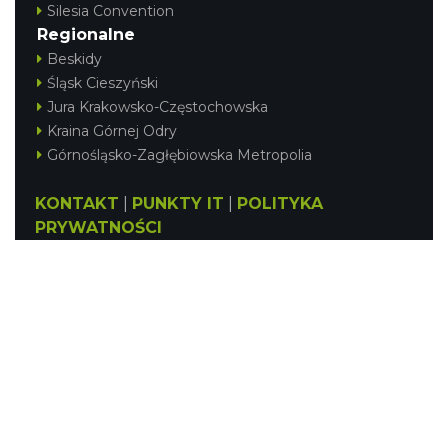
Silesia Convention
Regionalne
Beskidy
Śląsk Cieszyński
Jura Krakowsko-Częstochowska
Kraina Górnej Odry
Górnośląsko-Zagłębiowska Metropolia
KONTAKT
|
PUNKTY IT
|
POLITYKA
PRYWATNOŚCI