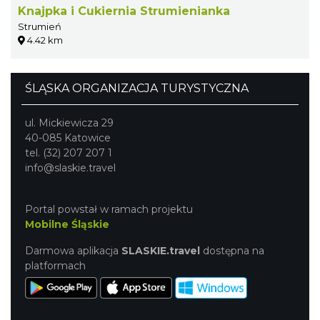
Knajpka i Cukiernia Strumienianka
Strumień
4.42 km
ŚLĄSKA ORGANIZACJA TURYSTYCZNA
ul. Mickiewicza 29
40-085 Katowice
tel. (32) 207 207 1
info@slaskie.travel
Portal powstał w ramach projektu
Mobilne Śląskie
Darmowa aplikacja
SLASKIE.travel
dostępna na
platformach