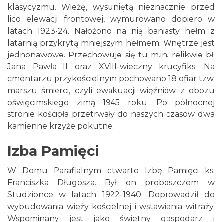
klasycyzmu. Wieżę, wysuniętą nieznacznie przed
lico elewacji frontowej, wymurowano dopiero w
latach 1923-24. Nałożono na nią baniasty hełm z
latarnią przykrytą mniejszym hełmem. Wnętrze jest
jednonawowe. Przechowuje się tu m.in. relikwie bł.
Jana Pawła II oraz XVIII-wieczny krucyfiks. Na
cmentarzu przykościelnym pochowano 18 ofiar tzw.
marszu śmierci, czyli ewakuacji więźniów z obozu
oświęcimskiego zimą 1945 roku. Po północnej
stronie kościoła przetrwały do naszych czasów dwa
kamienne krzyże pokutne.
Izba Pamięci
W Domu Parafialnym otwarto Izbę Pamięci ks.
Franciszka Długosza. Był on proboszczem w
Studzionce w latach 1922-1940. Doprowadził do
wybudowania wieży kościelnej i wstawienia witraży.
Wspominany jest jako świetny gospodarz i