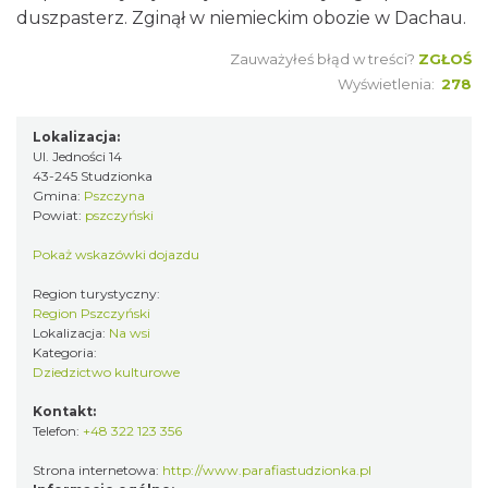
duszpasterz. Zginął w niemieckim obozie w Dachau.
Zauważyłeś błąd w treści?
ZGŁOŚ
Wyświetlenia:
278
Lokalizacja:
Ul. Jedności 14
43-245 Studzionka
Gmina:
Pszczyna
Powiat:
pszczyński
Pokaż wskazówki dojazdu
Region turystyczny:
Region Pszczyński
Lokalizacja:
Na wsi
Kategoria:
Dziedzictwo kulturowe
Kontakt:
Telefon:
+48 322 123 356
Strona internetowa:
http://www.parafiastudzionka.pl