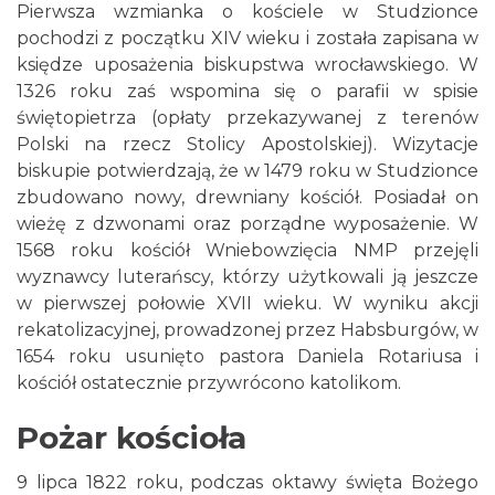
Pierwsza wzmianka o kościele w Studzionce
pochodzi z początku XIV wieku i została zapisana w
księdze uposażenia biskupstwa wrocławskiego. W
1326 roku zaś wspomina się o parafii w spisie
świętopietrza (opłaty przekazywanej z terenów
Polski na rzecz Stolicy Apostolskiej). Wizytacje
biskupie potwierdzają, że w 1479 roku w Studzionce
zbudowano nowy, drewniany kościół. Posiadał on
wieżę z dzwonami oraz porządne wyposażenie. W
1568 roku kościół Wniebowzięcia NMP przejęli
wyznawcy luterańscy, którzy użytkowali ją jeszcze
w pierwszej połowie XVII wieku. W wyniku akcji
rekatolizacyjnej, prowadzonej przez Habsburgów, w
1654 roku usunięto pastora Daniela Rotariusa i
kościół ostatecznie przywrócono katolikom.
Pożar kościoła
9 lipca 1822 roku, podczas oktawy święta Bożego