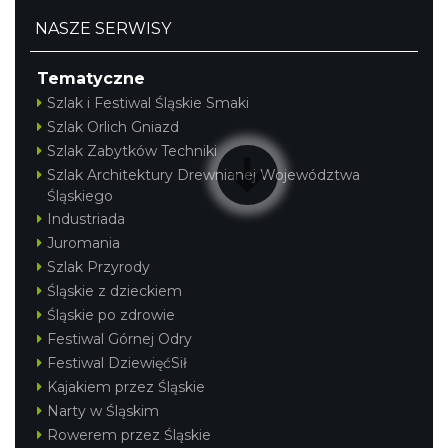
NASZE SERWISY
Tematyczne
Szlak i Festiwal Śląskie Smaki
Szlak Orlich Gniazd
Szlak Zabytków Techniki
Szlak Architektury Drewnianej Województwa
Śląskiego
Industriada
Juromania
Szlak Przyrody
Śląskie z dzieckiem
Śląskie po zdrowie
Festiwal Górnej Odry
Festiwal DziewięćSił
Kajakiem przez Śląskie
Narty w Śląskim
Rowerem przez Śląskie