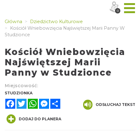
0
Główna
Dziedzictwo Kulturowe
Kościół Wniebowzięcia Najświętszej Marii Panny W
Studzionce
Kościół Wniebowzięcia
Najświętszej Marii
Panny w Studzionce
Miejscowość:
STUDZIONKA
Facebook
Twitter
WhatsApp
Messenger
Share
ODSŁUCHAJ TEKST
DODAJ DO PLANERA