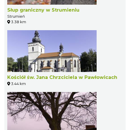
Słup graniczny w Strumieniu
Strumień
3.38 km
Kościół św. Jana Chrzciciela w Pawłowicach
3.44 km