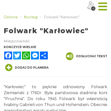
0
Główna
Noclegi
Folwark "Karłowiec"
Folwark "Karłowiec"
Miejscowość:
KOŃCZYCE WIELKIE
Facebook
Twitter
WhatsApp
Messenger
Share
ODSŁUCHAJ TEKST
DODAJ DO PLANERA
"Karłowiec" to pięknie odnowiony Folwark
Ziemiański z 1760r. Była państwowa stadnina koni
"Pruchna". Do roku 1945 Folwark był własnością
hrabiny Gabrieli von Thun und Hohenstein. Obecnie
gospodarstwo agroturystyczne.