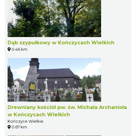
Dąb szypułkowy w Kończycach Wielkich
0.46 km
Drewniany kościół pw. św. Michała Archanioła
w Kończycach Wielkich
Kończyce Wielkie
0.67 km