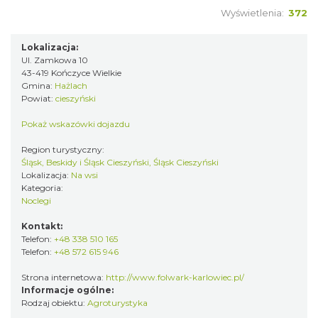
Wyświetlenia:
372
Lokalizacja:
Ul. Zamkowa 10
43-419 Kończyce Wielkie
Gmina:
Hażlach
Powiat:
cieszyński
Pokaż wskazówki dojazdu
Region turystyczny:
Śląsk, Beskidy i Śląsk Cieszyński, Śląsk Cieszyński
Lokalizacja:
Na wsi
Kategoria:
Noclegi
Kontakt:
Telefon:
+48 338 510 165
Telefon:
+48 572 615 946
Strona internetowa:
http://www.folwark-karlowiec.pl/
Informacje ogólne:
Rodzaj obiektu:
Agroturystyka