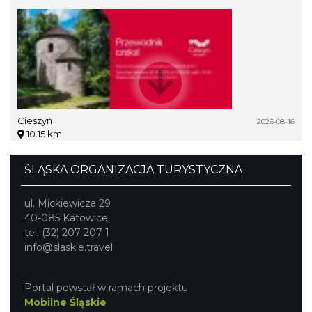
Cieszyn
2026-08-16
10.15 km
ŚLĄSKA ORGANIZACJA TURYSTYCZNA
ul. Mickiewicza 29
40-085 Katowice
tel. (32) 207 207 1
info@slaskie.travel
Portal powstał w ramach projektu
Mobilne Śląskie