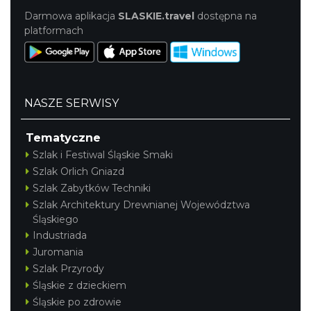
Darmowa aplikacja
SLASKIE.travel
dostępna na
platformach
NASZE SERWISY
Tematyczne
Szlak i Festiwal Śląskie Smaki
Szlak Orlich Gniazd
Szlak Zabytków Techniki
Szlak Architektury Drewnianej Województwa
Śląskiego
Industriada
Juromania
Szlak Przyrody
Śląskie z dzieckiem
Śląskie po zdrowie