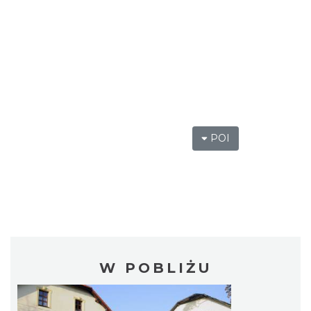
POI
W POBLIŻU