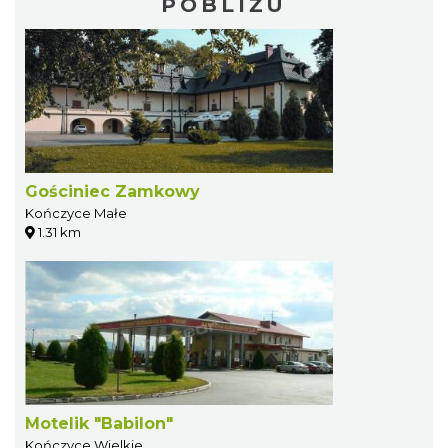
POBLIŻU
Gościniec Zamkowy
Kończyce Małe
1.31 km
Motelik "Babilon"
Kończyce Wielkie