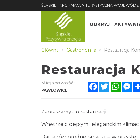
ŚLĄSKIE. INFORMACJA TURYSTYCZNA WOJEWÓDZ
ODKRYJ
AKTYWNI
Główna
Gastronomia
Restauracja Kon
Restauracja 
Miejscowość:
Facebook
Twitter
Whats
Me
PAWŁOWICE
Zapraszamy do restauracji.
Wnętrze o ciepłym i eleganckim klimacie
Dania różnorodne, smaczne w przystępn