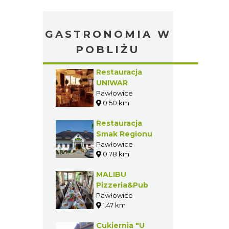
GASTRONOMIA W
POBLIŻU
Restauracja
UNIWAR
Pawłowice
0.50 km
Restauracja
Smak Regionu
Pawłowice
0.78 km
MALIBU
Pizzeria&Pub
Pawłowice
1.47 km
Cukiernia "U