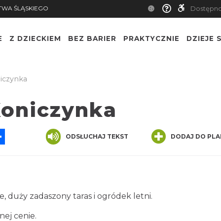
TWA ŚLĄSKIEGO
Dostępn
E
Z DZIECKIEM
BEZ BARIER
PRAKTYCZNIE
DZIEJE S
iczynka
Koniczynka
App
ssenger
Share
ODSŁUCHAJ TEKST
DODAJ DO PLA
, duży zadaszony taras i ogródek letni.
ej cenie.