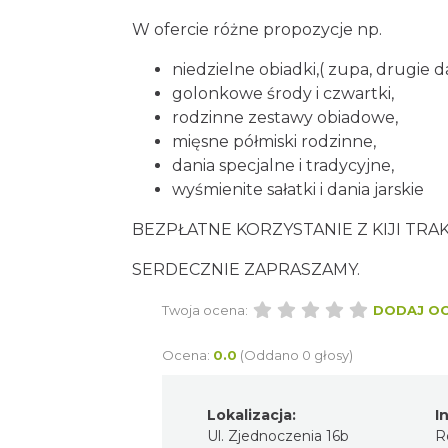
W ofercie różne propozycje np.
niedzielne obiadki,( zupa, drugie d
golonkowe środy i czwartki,
rodzinne zestawy obiadowe,
mięsne półmiski rodzinne,
dania specjalne i tradycyjne,
wyśmienite sałatki i dania jarskie
BEZPŁATNE KORZYSTANIE Z KIJI TR
SERDECZNIE ZAPRASZAMY.
Twoja ocena:
DODAJ O
Ocena:
0.0
(Oddano 0 głosy)
Lokalizacja:
I
Ul. Zjednoczenia 16b
R