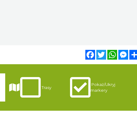
Facebook
Twitter
WhatsA
Mes
Pokaż/Ukryj
i
Trasy
markery