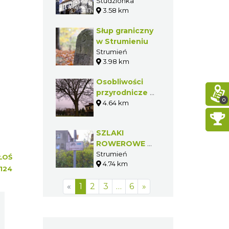
Najświętszej
Studzionka
3.58 km
Marii Panny w
Studzionce
Słup graniczny
w Strumieniu
Strumień
3.98 km
Osobliwości
przyrodnicze w
0
gminie
4.64 km
Strumień
SZLAKI
ROWEROWE W
STRUMIENIU
Strumień
ŁOŚ
4.74 km
124
«
1
2
3
…
6
»