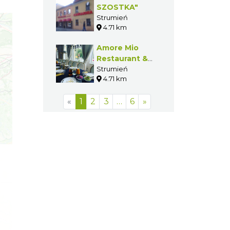
SZOSTKA"
Strumień
4.71 km
Amore Mio
Restaurant &
Pizza
Strumień
4.71 km
«
1
2
3
…
6
»