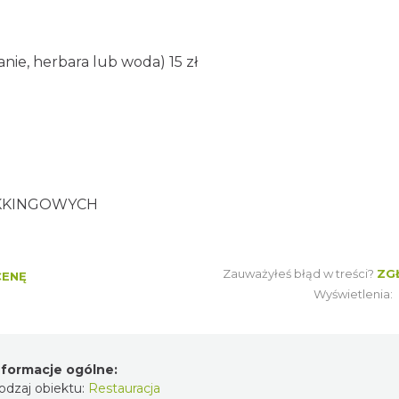
anie, herbara lub woda) 15 zł
AKKINGOWYCH
Zauważyłeś błąd w treści?
ZG
CENĘ
Wyświetlenia:
nformacje ogólne:
odzaj obiektu:
Restauracja