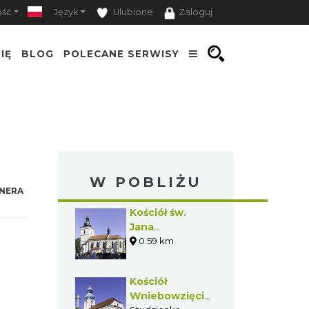
ość
Język
Ulubione
Zaloguj
IĘ
BLOG
POLECANE SERWISY
W POBLIŻU
NERA
Kościół św.
Jana
Chrzciciela w
0.59 km
Pawłowicach
Kościół
Wniebowzięcia