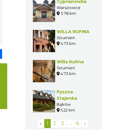
Cyprianówka
Warszowice
3.78 km
WILLA RUFINA
Strumień
4.73 km
pp
senger
Share
Willa Rufina
Strumień
4.73 km
Pyszna
Stajenka
Bąków
5.22 km
«
1
2
3
…
6
»