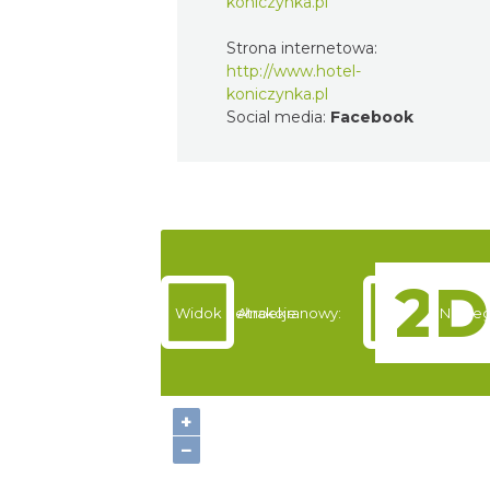
koniczynka.pl
Strona internetowa:
http://www.hotel-
koniczynka.pl
Social media:
Facebook
Widok pełnoekranowy:
Atrakcje
Nocleg
+
−