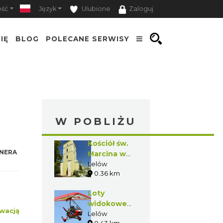
ość
Język
Ulubione
Zaloguj
IĘ
BLOG
POLECANE SERWISY
W POBLIŻU
Kościół św.
NERA
Marcina w
Lelowie
Lelów
0.36 km
Loty
widokowe
wacją
Lelów
Lelów