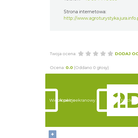
Strona internetowa:
http://www.agroturystyka.jura.info.
Twoja ocena:
DODAJ O
Ocena:
0.0
(Oddano 0 głosy)
Widok pełnoekranowy:
Atrakcje
Noclegi
+