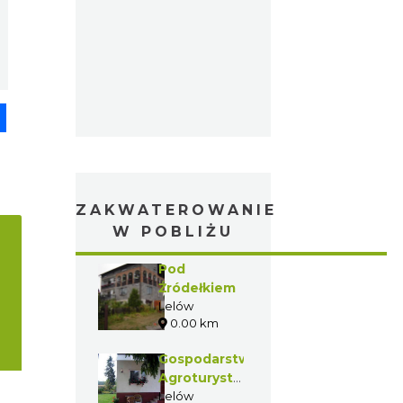
pp
senger
Share
ZAKWATEROWANIE
W POBLIŻU
Pod
Źródełkiem
Lelów
0.00 km
Gospodarstwo
Agroturystyczne
- Marzanna
Lelów