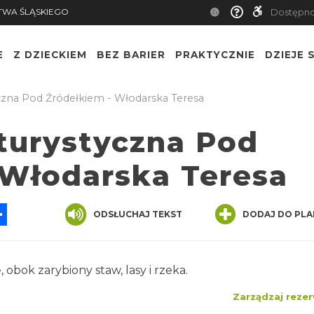
TWA ŚLĄSKIEGO
Dostępn
E
Z DZIECKIEM
BEZ BARIER
PRAKTYCZNIE
DZIEJE S
zna Pod Źródełkiem - Włodarska Teresa
turystyczna Pod
 Włodarska Teresa
App
ssenger
Share
ODSŁUCHAJ TEKST
DODAJ DO PLA
 obok zarybiony staw, lasy i rzeka.
Zarządzaj rezer