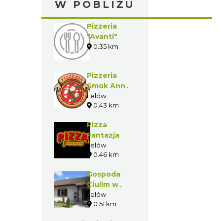
W POBLIŻU
Pizzeria
"Avanti"
0.35 km
Pizzeria
Smok Anna
Zajda
Lelów
0.43 km
Pizza
Fantazja
Lelów
0.46 km
Gospoda
Ciulim w
Lelowie
Lelów
0.51 km