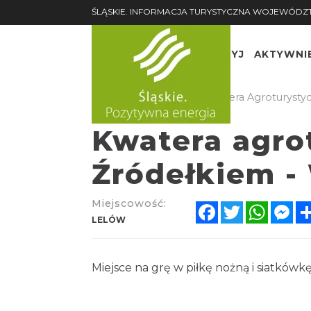
ŚLĄSKIE. INFORMACJA TURYSTYCZNA WOJEWÓDZ
ODKRYJ
AKTYWNI
Główna
Noclegi
Kwatera Agroturystyc
Kwatera agro
Źródełkiem -
Miejscowość:
Facebook
Twitter
Whats
Me
LELÓW
Miejsce na grę w piłkę nożną i siatkówkę,