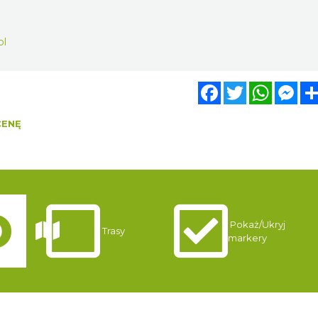
pl
Facebook
Twitter
WhatsA
Mes
CENĘ
Pokaż/Ukryj
Trasy
markery