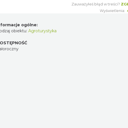
Zauważyłeś błąd w treści?
ZG
Wyświetlenia:
nformacje ogólne:
odzaj obiektu:
Agroturystyka
OSTĘPNOŚĆ
ałoroczny