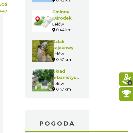
0.43 km
ŁOŚ
447
Gminny
Ośrodek
Kultury w
Lelów
0.44 km
Lelowie
Szlak
kajakowy -
Białka
Lelów
0.47 km
Lelowska
Układ
urbanistyczny
0
w Lelowie
Lelów
0.47 km
POGODA