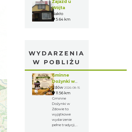
Zajazd u
Wójta
Nakło
5.64 km
WYDARZENIA
W POBLIŻU
Gminne
Dożynki w
Zdowie
Zdów
2026-08-15
11.56 km
Gminne
Dożynki w
Zdowie to
wyjątkowe
wydarzenie
pełne tradycji,
muzyki i