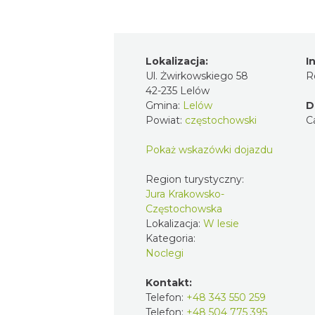
Lokalizacja:
I
Ul. Żwirkowskiego 58
R
42-235 Lelów
Gmina:
Lelów
D
Powiat:
częstochowski
C
Pokaż wskazówki dojazdu
Region turystyczny:
Jura Krakowsko-
Częstochowska
Lokalizacja:
W lesie
Kategoria:
Noclegi
Kontakt:
Telefon:
+48 343 550 259
Telefon:
+48 504 775 395