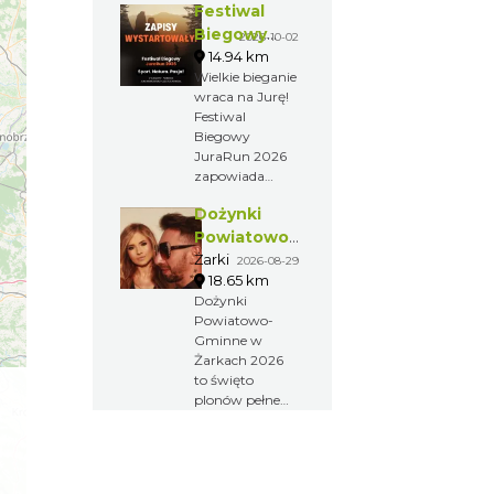
Festiwal
lokalnego
folkloru.
Biegowy
2026-10-02
Barwny
JuraRun
14.94 km
korowód,
Wielkie bieganie
2026.
piękne wieńce
wraca na Jurę!
Wielkie
dożynkowe oraz
Festiwal
bieganie
występy
Biegowy
wraca na
artystyczne
JuraRun 2026
pokazują
Jurę!
zapowiada
bogactwo
mocne emocje!
kultury i
Dożynki
zwyczajów
Powiatowo-
regionu.
Gminne w
Żarki
2026-08-29
18.65 km
Żarkach
Dożynki
2026
Powiatowo-
Gminne w
Żarkach 2026
to święto
plonów pełne
tradycji, muzyki
i lokalnej
kultury.
Obrzędy