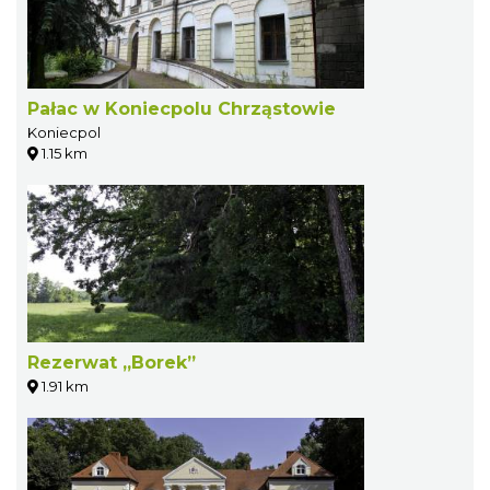
Pałac w Koniecpolu Chrząstowie
Koniecpol
1.15 km
Rezerwat „Borek”
1.91 km