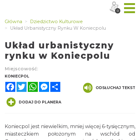
0
Główna
Dziedzictwo Kulturowe
Układ Urbanistyczny Rynku W Koniecpolu
Układ urbanistyczny
rynku w Koniecpolu
Miejscowość:
KONIECPOL
Facebook
Twitter
WhatsApp
Messenger
Share
ODSŁUCHAJ TEKST
DODAJ DO PLANERA
Koniecpol jest niewielkim, mniej więcej 6-tysięcznym,
miasteczkiem położonym na wschód od