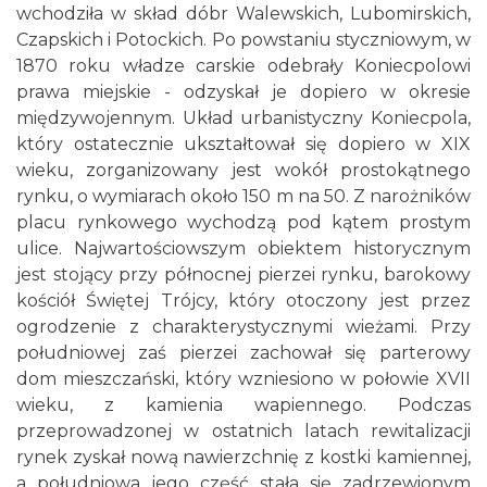
wchodziła w skład dóbr Walewskich, Lubomirskich,
Czapskich i Potockich. Po powstaniu styczniowym, w
1870 roku władze carskie odebrały Koniecpolowi
prawa miejskie - odzyskał je dopiero w okresie
międzywojennym. Układ urbanistyczny Koniecpola,
który ostatecznie ukształtował się dopiero w XIX
wieku, zorganizowany jest wokół prostokątnego
rynku, o wymiarach około 150 m na 50. Z narożników
placu rynkowego wychodzą pod kątem prostym
ulice. Najwartościowszym obiektem historycznym
jest stojący przy północnej pierzei rynku, barokowy
kościół Świętej Trójcy, który otoczony jest przez
ogrodzenie z charakterystycznymi wieżami. Przy
południowej zaś pierzei zachował się parterowy
dom mieszczański, który wzniesiono w połowie XVII
wieku, z kamienia wapiennego. Podczas
przeprowadzonej w ostatnich latach rewitalizacji
rynek zyskał nową nawierzchnię z kostki kamiennej,
a południowa jego część stała się zadrzewionym