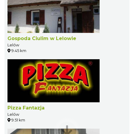
Gospoda Ciulim w Lelowie
Lelów
9.45 km
Pizza Fantazja
Lelów
9.51 km