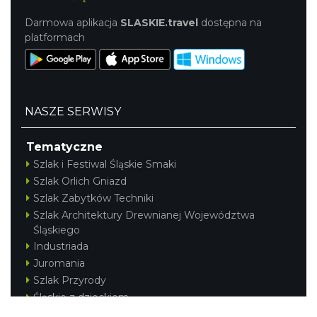
Darmowa aplikacja
SLASKIE.travel
dostępna na
platformach
NASZE SERWISY
Tematyczne
Szlak i Festiwal Śląskie Smaki
Szlak Orlich Gniazd
Szlak Zabytków Techniki
Szlak Architektury Drewnianej Województwa
Śląskiego
Industriada
Juromania
Szlak Przyrody
Śląskie z dzieckiem
Śląskie po zdrowie