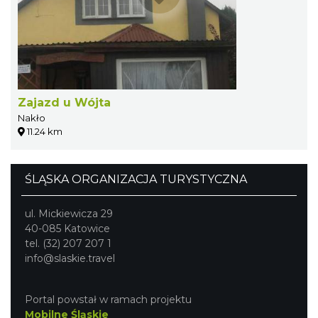
Zajazd u Wójta
Nakło
11.24 km
ŚLĄSKA ORGANIZACJA TURYSTYCZNA
ul. Mickiewicza 29
40-085 Katowice
tel. (32) 207 207 1
info@slaskie.travel
Portal powstał w ramach projektu
Mobilne Śląskie