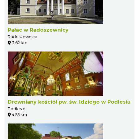
Pałac w Radoszewnicy
Radoszewnica
3.62 km
Drewniany kościół pw. św. Idziego w Podlesiu
Podlesie
4.55 km