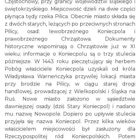
Częstochowy, przy granicy województw śląskiego i
świętokrzyskiego. Miejscowość dzieli na dwie części
płynąca tędy rzeka Pilica. Obecnie miasto składa się
z dwóch starych, leżących po przeciwnych stronach
Pilicy, osad: lewobrzeżnego Koniecpola i
prawobrzeżnego Chrząstowa. Dokumenty
historyczne wspominają o Chrząstowie już w XI
wieku; informacje o Koniecpolu są o trzy stulecia
późniejsze. W 1443 roku pieczętujący się herbem
Pobóg właściciele Koniecpola uzyskali od króla
Władysława Warneńczyka przywilej lokacji miasta
przy brodzie na Pilicy, w ciągu starej drogi
handlowej, prowadzącej z Wielkopolski i Śląska na
Ruś. Nowe miasto założono w sąsiedztwie
dawniejszej osady (dziś Stary Koniecpol) i nadano
mu nazwę Nowopole. Dopiero po upływie stulecia
przyjęła się nazwa Koniecpol. Przez kilka wieków
właścicielem miejscowości był zasłużony dla
Rzeczypospolitej ród Koniecpolskich. Potem