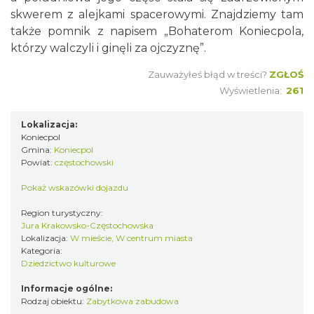
skwerem z alejkami spacerowymi. Znajdziemy tam
także pomnik z napisem „Bohaterom Koniecpola,
którzy walczyli i ginęli za ojczyznę”.
Zauważyłeś błąd w treści?
ZGŁOŚ
Wyświetlenia:
261
Lokalizacja:
Koniecpol
Gmina:
Koniecpol
Powiat:
częstochowski
Pokaż wskazówki dojazdu
Region turystyczny:
Jura Krakowsko-Częstochowska
Lokalizacja:
W mieście, W centrum miasta
Kategoria:
Dziedzictwo kulturowe
Informacje ogólne:
Rodzaj obiektu:
Zabytkowa zabudowa