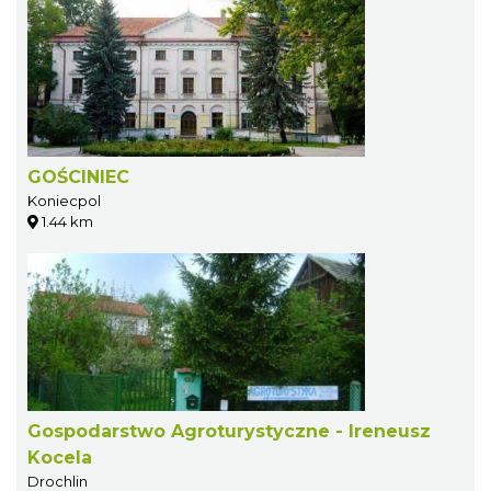
GOŚCINIEC
Koniecpol
1.44 km
Gospodarstwo Agroturystyczne - Ireneusz
Kocela
Drochlin