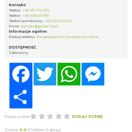
Kontakt:
Telefon:
+48 513 779 670
Telefon:
+48 338 541 987
Telefon komórkowy:
+48 502 092 991
Email:
kontakt@gorski-raj.pl
Informacje ogólne:
Rodzaj obiektu:
Pokoje gościnne i kwatery prywatne
DOSTĘPNOŚĆ
Całoroczny
Facebook
Twitter
WhatsApp
Messenger
Share
Twoja ocena:
DODAJ OCENĘ
Ocena:
0.0
(Oddano 0 głosy)