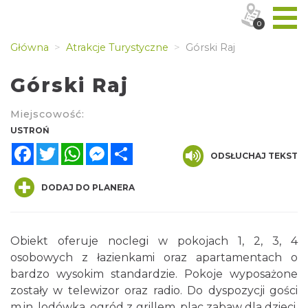
0
Główna
Atrakcje Turystyczne
Górski Raj
Górski Raj
Miejscowość:
USTROŃ
Facebook
Twitter
WhatsApp
Messenger
Share
ODSŁUCHAJ TEKST
DODAJ DO PLANERA
Obiekt oferuje noclegi w pokojach 1, 2, 3, 4
osobowych z łazienkami oraz apartamentach o
bardzo wysokim standardzie. Pokoje wyposażone
zostały w telewizor oraz radio. Do dyspozycji gości
m.in. lodówka, ogród z grillem, plac zabaw dla dzieci.