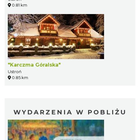
0.81 km
"Karczma Góralska"
Ustroń
0.85 km
WYDARZENIA W POBLIŻU