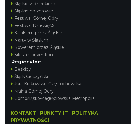
Śląskie z dzieckiem
Śląskie po zdrowie
Festiwal Górnej Odry
Festiwal DziewięćSił
Kajakiem przez Śląskie
Narty w Śląskim
Rowerem przez Śląskie
Silesia Convention
Regionalne
Beskidy
Śląsk Cieszyński
Jura Krakowsko-Częstochowska
Kraina Górnej Odry
Górnośląsko-Zagłębiowska Metropolia
KONTAKT
|
PUNKTY IT
|
POLITYKA
PRYWATNOŚCI