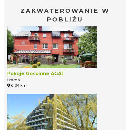
ZAKWATEROWANIE W
POBLIŻU
Pokoje Gościnne AGAT
Ustroń
0.04 km