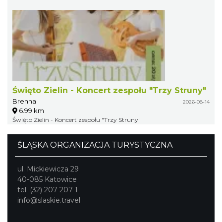
Święto Zielin - Koncert zespołu "Trzy Struny"
Brenna
2026-08-14
6.99 km
Święto Zielin - Koncert zespołu "Trzy Struny"
ŚLĄSKA ORGANIZACJA TURYSTYCZNA
ul. Mickiewicza 29
40-085 Katowice
tel. (32) 207 207 1
info@slaskie.travel