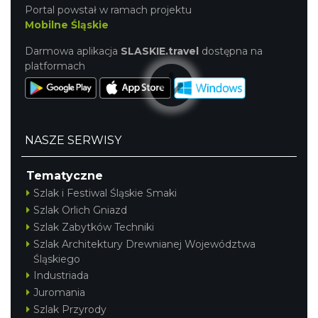
Portal powstał w ramach projektu
Mobilne Śląskie
Darmowa aplikacja
SLASKIE.travel
dostępna na
platformach
NASZE SERWISY
Tematyczne
Szlak i Festiwal Śląskie Smaki
Szlak Orlich Gniazd
Szlak Zabytków Techniki
Szlak Architektury Drewnianej Województwa
Śląskiego
Industriada
Juromania
Szlak Przyrody