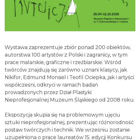
Wystawa zaprezentuje zbiór ponad 200 obiektów,
autorstwa 100 artystów z Polski i zagranicy, w tym
Poland Bachaturo Festiwal
prace malarskie, graficzne i rzeźbiarskie. Wśród
Katowice
twórców znajdują się zarówno uznani klasycy, jak
0.50 km
2026-08-14
Nikifor, Edmund Monsiel i Teofil Ociepka, jak i artyści
współcześni, odkryci w ramach badań
prowadzonych przez Dział Plastyki
Nieprofesjonalnej Muzeum Śląskiego od 2008 roku.
Ekspozycja skupia się na problemowym ujęciu
sztuki nieprofesjonalnej, prezentując różnorodność
postaw twórczych i technik. We wrześniu zostanie
17th WORLD BRIDGE SERIES – Katowice
uzupełniona o prace laureatów 15. edycji Konkursu
2026