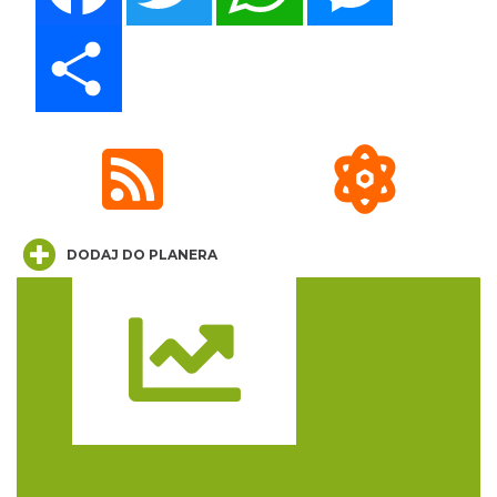
Share
Myslovitz - Sentymentalny powrót do lat
2000
Katowice
0.62 km
2026-11-15
DODAJ DO PLANERA
CO, GDZIE, KIEDY W KATOWICACH 3-
Trasa
9.08.2026
Katowice
0.93 km
2026-08-03