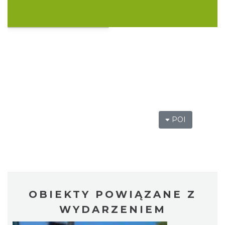
Muzyka zespołu Metallica symfonicznie
2026
Katowice
1.26 km
2026-11-14
POI
OFF Festival 2026
OBIEKTY POWIĄZANE Z
Katowice
1.78 km
2026-08-07
WYDARZENIEM