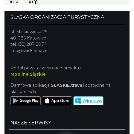
ODSŁUCHAJ
ŚLĄSKA ORGANIZACJA TURYSTYCZNA
ul. Mickiewicza 29
40-085 Katowice
tel. (32) 207 207 1
info@slaskie.travel
O zbożach, chlebie i ziołach
Chorzów
5.02 km
2026-08-23
Portal powstał w ramach projektu
Mobilne Śląskie
Darmowa aplikacja
SLASKIE.travel
dostępna na
platformach
NASZE SERWISY
Śląsko Wilijo
Chorzów