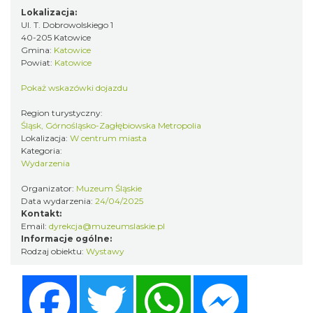
Lokalizacja:
LORD OF THE DANCE 2026
Ul. T. Dobrowolskiego 1
40-205 Katowice
Katowice
Gmina:
Katowice
0.57 km
2026-12-11
Powiat:
Katowice
Pokaż wskazówki dojazdu
Region turystyczny:
Śląsk, Górnośląsko-Zagłębiowska Metropolia
Lokalizacja:
W centrum miasta
Kategoria:
Wydarzenia
Kult – Pomarańczowa Trasa 2026
Organizator:
Muzeum Śląskie
Katowice
Data wydarzenia:
24/04/2025
0.62 km
2026-11-14
Kontakt:
Email:
dyrekcja@muzeumslaskie.pl
Informacje ogólne:
Rodzaj obiektu:
Wystawy
Facebook
Twitter
WhatsApp
Messenger