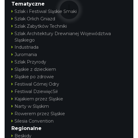
5.02 km
2026-12-13
Tematyczne
Szlak i Festiwal Śląskie Smaki
Szlak Orlich Gniazd
Szlak Zabytków Techniki
Szlak Architektury Drewnianej Województwa
Śląskiego
Industriada
Juromania
Wystawa prof. Włodzimierza
Szlak Przyrody
Kwiatkowskiego w Tichauer Art Gallery
Śląskie z dzieckiem
Tychy
Śląskie po zdrowie
13.67 km
2026-07-31
Festiwal Górnej Odry
Festiwal DziewięćSił
Kajakiem przez Śląskie
Narty w Śląskim
Rowerem przez Śląskie
Silesia Convention
Regionalne
Beskidy