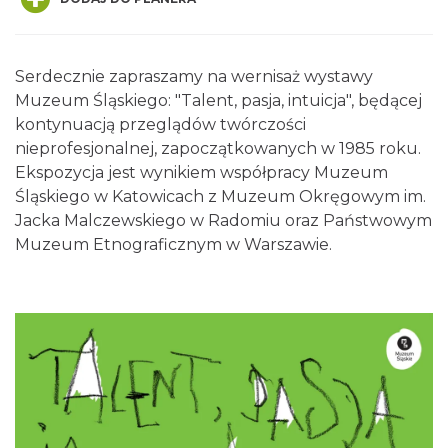
Serdecznie zapraszamy na wernisaż wystawy
Muzeum Śląskiego: "Talent, pasja, intuicja", będącej
kontynuacją przeglądów twórczości
nieprofesjonalnej, zapoczątkowanych w 1985 roku.
44. Rawa Blues Festival
Ekspozycja jest wynikiem współpracy Muzeum
Katowice
Śląskiego w Katowicach z Muzeum Okręgowym im.
0.35 km
2026-10-03
Jacka Malczewskiego w Radomiu oraz Państwowym
Muzeum Etnograficznym w Warszawie.
Henryk Miśkiewicz – 75 lat Mistrza i Goście
Katowice
0.35 km
2026-10-18