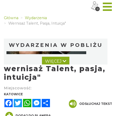
0
Główna
Wydarzenia
Wernisaż Talent, Pasja, Intuicja"
WYDARZENIA W POBLIŻU
WIĘCEJ
wernisaż Talent, pasja,
intuicja"
Miejscowość:
Alicja Majewska & Włodzimierz Korcz &
KATOWICE
Warsaw String Quartet - Jubileusz
Facebook
Twitter
WhatsApp
Messenger
Share
ODSŁUCHAJ TEKST
Katowice
0.35 km
2026-09-18
DODAJ DO PLANERA