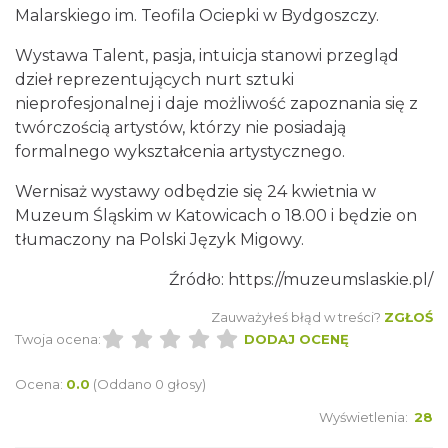
Malarskiego im. Teofila Ociepki w Bydgoszczy.
Katowice
0.50 km
2026-08-20
Wystawa Talent, pasja, intuicja stanowi przegląd
dzieł reprezentujących nurt sztuki
nieprofesjonalnej i daje możliwość zapoznania się z
twórczością artystów, którzy nie posiadają
formalnego wykształcenia artystycznego.
Wernisaż wystawy odbędzie się 24 kwietnia w
Muzeum Śląskim w Katowicach o 18.00 i będzie on
LORD OF THE DANCE - 30th Anniversary
tłumaczony na Polski Język Migowy.
Tour
Katowice
Źródło: https://muzeumslaskie.pl/
0.57 km
2026-12-11
Zauważyłeś błąd w treści?
ZGŁOŚ
Twoja ocena:
DODAJ OCENĘ
Ocena:
0.0
(Oddano 0 głosy)
Wyświetlenia:
28