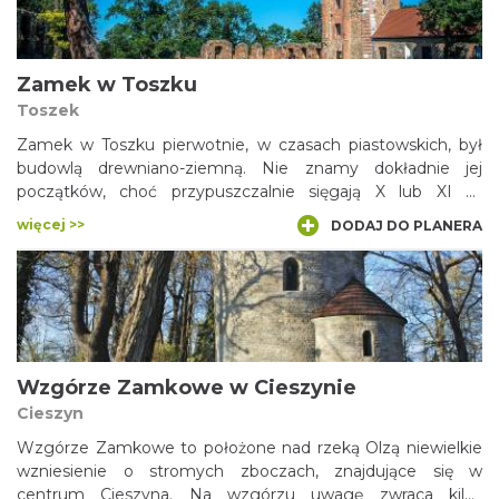
Borkowica. Od połowy XVII wieku zaczął popadać w ruinę.
Wreszcie stał się atrakcją turystyczną, leżącą na popularnym
Szlaku Orlich Gniazd.
Zamek w Toszku
Toszek
Zamek w Toszku pierwotnie, w czasach piastowskich, był
budowlą drewniano-ziemną. Nie znamy dokładnie jej
początków, choć przypuszczalnie sięgają X lub XI w.
Panujący tu w wieku XV książę Przemysław wzniósł
więcej >>
DODAJ DO PLANERA
budowlę murowaną, zaś z końcem XVI w. powstała tu
renesansowa rezydencja. Zamek, który spłonął w 1811 roku,
częściowo odbudowano w latach 60-tych wieku XX.
Budowla stanowi dziś siedzibę Centrum Kultury „Zamek w
Toszku”.
Wzgórze Zamkowe w Cieszynie
Cieszyn
Wzgórze Zamkowe to położone nad rzeką Olzą niewielkie
wzniesienie o stromych zboczach, znajdujące się w
centrum Cieszyna. Na wzgórzu uwagę zwraca kilka