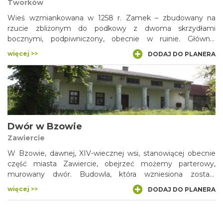
Tworków
Wieś wzmiankowana w 1258 r. Zamek – zbudowany na
rzucie zbliżonym do podkowy z dwoma skrzydłami
bocznymi, podpiwniczony, obecnie w ruinie. Główna,
północna część z dwupoziomowymi krużgankami,
więcej >>
DODAJ DO PLANERA
trójkondygnacyjna, skrzydła dwukondygnacyjne.
Dwór w Bzowie
Zawiercie
W Bzowie, dawnej, XIV-wiecznej wsi, stanowiącej obecnie
część miasta Zawiercie, obejrzeć możemy parterowy,
murowany dwór. Budowla, która wzniesiona została
zapewne w XVIII w., podlegała przebudowom, w wyniku
więcej >>
DODAJ DO PLANERA
których jej kształt znacząco się zmienił. Obecnie dwór
wykorzystywany jest na cele mieszkalne. Bzów leży na
Szlaku Tysiąclecia, którym w niedługim czasie dotrzeć