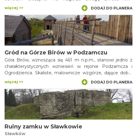
zabytkowych budowli, wśród których najważniejsze to
więcej >>
DODAJ DO PLANERA
pozostałości zamku książęcego, romańska rotunda św.
Mikołaja oraz klasycystyczny pałac Habsburgów. Obok
zabytków na terenie wzgórza leży romantyczny park z
drzewami, z których część stanowi pomniki przyrody.
Gród na Górze Birów w Podzamczu
Góra Birów, wznosząca się 461 m n.p.m., stanowi jedno z
charakterystycznych wzniesień w rejonie Podzamcza i
Ogrodzieńca. Skaliste, malownicze wzgórze, dające dobry
widok na okolicę było już od czasów neolitu miejscem
więcej >>
DODAJ DO PLANERA
osadnictwa. Szczególnie partie wierzchołkowe wzniesienia,
tworzące nieckę otoczoną wapiennymi ostańcami,
dodawały temu miejscu istotnych walorów obronnych.
Obecnie możemy tu oglądać rekonstrukcję grodziska
słowiańskiego.
Ruiny zamku w Sławkowie
Sławków