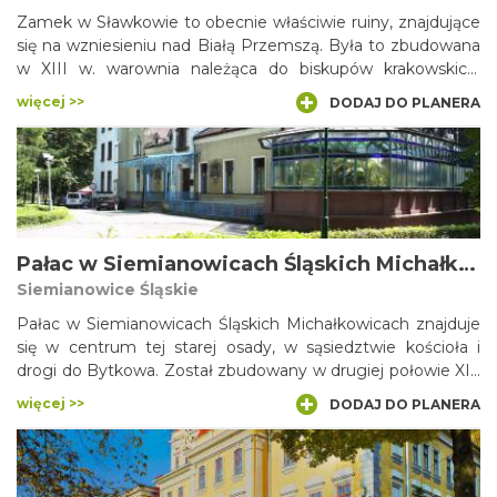
Zamek w Sławkowie to obecnie właściwie ruiny, znajdujące
się na wzniesieniu nad Białą Przemszą. Była to zbudowana
w XIII w. warownia należąca do biskupów krakowskich,
której zadaniem była obrona dostępu do miasta od strony
więcej >>
DODAJ DO PLANERA
Krakowa. Badania wykopaliskowe, przeprowadzone w latach
1983-1990 na wzgórzu zamkowym zwanym Zamczyskiem,
doprowadziły do odsłonięcia ruin oraz utworzenia tu
rezerwatu archeologicznego.
Pałac w Siemianowicach Śląskich Michałkowicach
Siemianowice Śląskie
Pałac w Siemianowicach Śląskich Michałkowicach znajduje
się w centrum tej starej osady, w sąsiedztwie kościoła i
drogi do Bytkowa. Został zbudowany w drugiej połowie XIX
wieku dla właścicieli tutejszego majątku, von
więcej >>
DODAJ DO PLANERA
Rheinbabenów; w pierwszym dziesięcioleciu następnego
stulecia był przebudowany w stylu romantycznego
neogotyku przez architekta Louisa Damego. W otoczeniu
pałacu – piękny starodrzew parkowy oraz zabytkowe