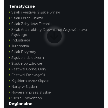
Tematyczne
Szlak i Festiwal Śląskie Smaki
Szlak Orlich Gniazd
Szlak Zabytków Techniki
Szlak Architektury Drewnianej Województwa
Śląskiego
Industriada
Juromania
Szlak Przyrody
Śląskie z dzieckiem
Śląskie po zdrowie
Festiwal Górnej Odry
Festiwal DziewięćSił
Kajakiem przez Śląskie
Narty w Śląskim
Rowerem przez Śląskie
Silesia Convention
Regionalne