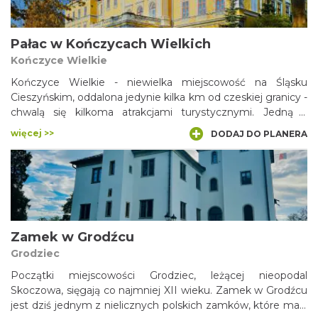
zabudowania gospodarcze.
Pałac w Kończycach Wielkich
Kończyce Wielkie
Kończyce Wielkie - niewielka miejscowość na Śląsku
Cieszyńskim, oddalona jedynie kilka km od czeskiej granicy -
chwalą się kilkoma atrakcjami turystycznymi. Jedną z
najciekawszych jest otoczony parkiem krajobrazowym
więcej >>
DODAJ DO PLANERA
barokowo-klasycystyczny pałac, zwany pałacem „Dobrej
Pani”. Skąd ta nazwa? Ostatnią właścicielką tutejszego
majątku była Gabriela von Thun-Hohenstein – arystokratka
znana z działalności charytatywnej.
Zamek w Grodźcu
Grodziec
Początki miejscowości Grodziec, leżącej nieopodal
Skoczowa, sięgają co najmniej XII wieku. Zamek w Grodźcu
jest dziś jednym z nielicznych polskich zamków, które mają