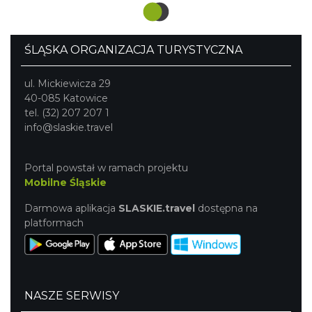
można do blisko położonego Podzamcza lub do
Kromołowa.
ŚLĄSKA ORGANIZACJA TURYSTYCZNA
ul. Mickiewicza 29
40-085 Katowice
tel. (32) 207 207 1
info@slaskie.travel
Portal powstał w ramach projektu
Mobilne Śląskie
Darmowa aplikacja
SLASKIE.travel
dostępna na
platformach
NASZE SERWISY