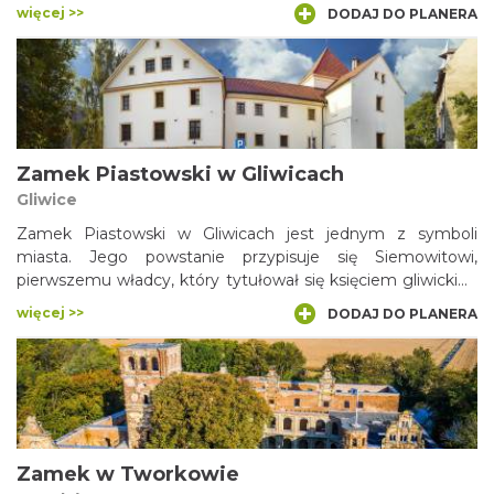
zachowaną pierwotną tkankę architektoniczną.
więcej >>
DODAJ DO PLANERA
Zamek Piastowski w Gliwicach
Gliwice
Zamek Piastowski w Gliwicach jest jednym z symboli
miasta. Jego powstanie przypisuje się Siemowitowi,
pierwszemu władcy, który tytułował się księciem gliwickim.
Panował w pierwszej połowie XIV wieku. Kamienno-ceglana
więcej >>
DODAJ DO PLANERA
warownia znajduje się w linii murów miejskich. Obecnie jest
siedzibą Oddziału Muzeum w Gliwicach. Zgromadzone tu
zbiory przybliżają historię miasta i życie jego mieszkańców
od czasów średniowiecza do XX wieku.
Zamek w Tworkowie