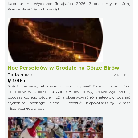
Kalendarium Wydarzeń Jurajskich 2026. Zapraszamy na Jurę
Krakowsko-Częstochowską !!!!
Noc Perseidów w Grodzie na Górze Birów
Podzamcze
2026-08-15
3.01 km
Spędź niezwykły letni wieczór pod rozgwieżdżonym niebem! Noc
Perseidów w Grodzie na Górze Birów to wyjątkowe wydarzenie,
podczas którego będzie można obserwować rój meteorów, poznać
tajemnice nocnego nieba i poczuć niepowtarzalny klimat
historycznego grodu.