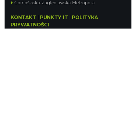
Górnośląsko-Zagłębiowska Metropolia
KONTAKT
|
PUNKTY IT
|
POLITYKA
PRYWATNOŚCI