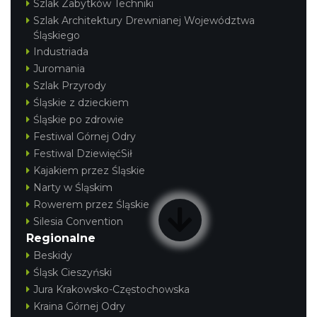
Szlak Zabytków Techniki
Szlak Architektury Drewnianej Województwa
Śląskiego
Industriada
Juromania
Szlak Przyrody
Śląskie z dzieckiem
Śląskie po zdrowie
Festiwal Górnej Odry
Festiwal DziewięćSił
Kajakiem przez Śląskie
Narty w Śląskim
Rowerem przez Śląskie
Silesia Convention
Regionalne
Beskidy
Śląsk Cieszyński
Jura Krakowsko-Częstochowska
Kraina Górnej Odry