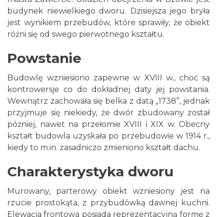
budynek niewielkiego dworu. Dzisiejsza jego bryła
jest wynikiem przebudów, które sprawiły, że obiekt
różni się od swego pierwotnego kształtu.
Powstanie
Budowlę wzniesiono zapewne w XVIII w., choć są
kontrowersje co do dokładnej daty jej powstania.
Wewnątrz zachowała się belka z datą „1738”, jednak
przyjmuje się niekiedy, że dwór zbudowany został
później, nawet na przełomie XVIII i XIX w. Obecny
kształt budowla uzyskała po przebudowie w 1914 r.,
kiedy to m.in. zasadniczo zmieniono kształt dachu.
Charakterystyka dworu
Murowany, parterowy obiekt wzniesiony jest na
rzucie prostokąta, z przybudówką dawnej kuchni.
Elewacja frontowa posiada reprezentacyjną formę z