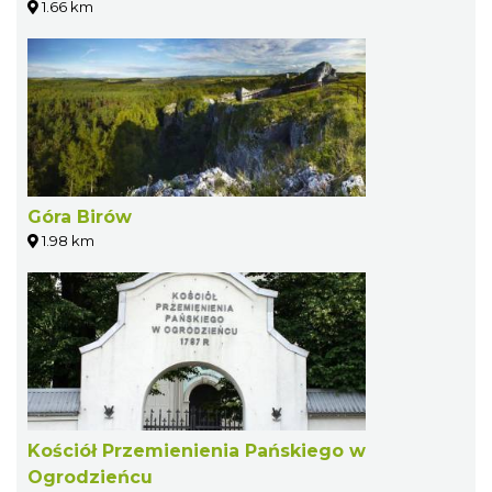
1.66 km
Góra Birów
1.98 km
Kościół Przemienienia Pańskiego w
Ogrodzieńcu