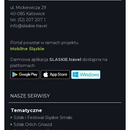
ul. Mickiewicza 29
40-085 Katowice
tel. (32) 207 207 1
info@slaskie.travel
Portal powstał w ramach projektu
Mobilne Śląskie
Darmowa aplikacja
SLASKIE.travel
dostępna na
platformach
NASZE SERWISY
Tematyczne
Szlak i Festiwal Śląskie Smaki
Szlak Orlich Gniazd