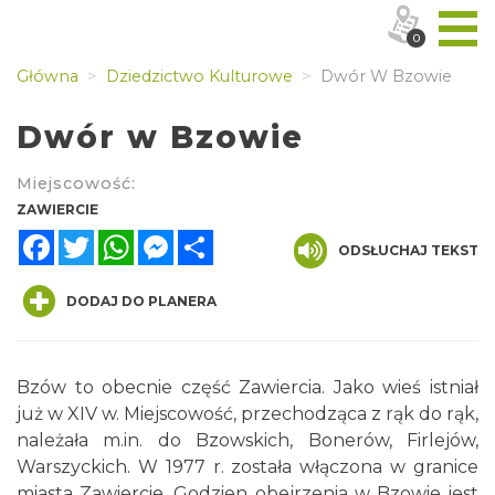
0
Główna
Dziedzictwo Kulturowe
Dwór W Bzowie
Dwór w Bzowie
Miejscowość:
ZAWIERCIE
Facebook
Twitter
WhatsApp
Messenger
Share
ODSŁUCHAJ TEKST
DODAJ DO PLANERA
Bzów to obecnie część Zawiercia. Jako wieś istniał
już w XIV w. Miejscowość, przechodząca z rąk do rąk,
należała m.in. do Bzowskich, Bonerów, Firlejów,
Warszyckich. W 1977 r. została włączona w granice
miasta Zawiercie. Godzien obejrzenia w Bzowie jest