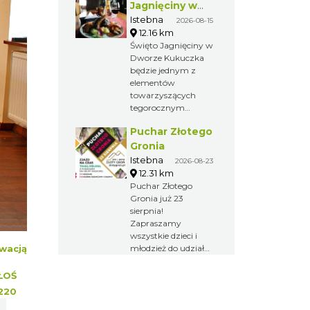
kulturalnego
Jagnięciny w
wydarzenia pełnego
Istebnej
Istebna
2026-08-15
twórczości ludowej,
12.16 km
tańca, muzyki i
Święto Jagnięciny w
mody.
Dworze Kukuczka
będzie jednym z
elementów
towarzyszących
tegorocznym
Dniom Koronki
Puchar Złotego
Koniakowskiej i
odbędzie się 15
Gronia
sierpnia.
Istebna
2026-08-23
12.31 km
Puchar Złotego
Gronia już 23
sierpnia!
Zapraszamy
wszystkie dzieci i
młodzież do udziału
wacją
w Pucharze Złotego
Gronia, który
ŁOŚ
odbędzie się na
220
naszej zielonej trasie,