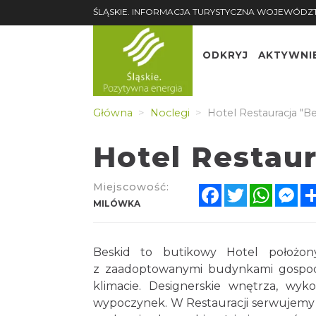
ŚLĄSKIE. INFORMACJA TURYSTYCZNA WOJEWÓDZ
ODKRYJ
AKTYWNI
Główna
Noclegi
Hotel Restauracja "Be
Hotel Restaur
Miejscowość:
Facebook
Twitter
Whats
Me
MILÓWKA
Beskid to butikowy Hotel położon
z zaadoptowanymi budynkami gospod
klimacie. Designerskie wnętrza, wyk
wypoczynek. W Restauracji serwujemy to,