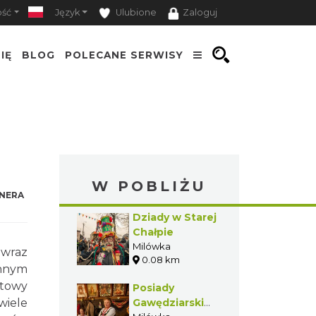
ość
Język
Ulubione
Zaloguj
IĘ
BLOG
POLECANE SERWISY
W POBLIŻU
NERA
Dziady w Starej
Chałpie
Milówka
wraz
0.08 km
ennym
rtowy
Posiady
wiele
Gawędziarskie