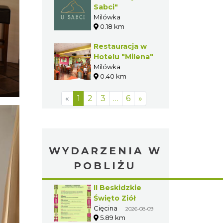
Sabci"
Milówka
0.18 km
Restauracja w
Hotelu "Milena"
Milówka
0.40 km
«
1
2
3
…
6
»
WYDARZENIA W
POBLIŻU
II Beskidzkie
Święto Ziół
Cięcina
2026-08-09
5.89 km