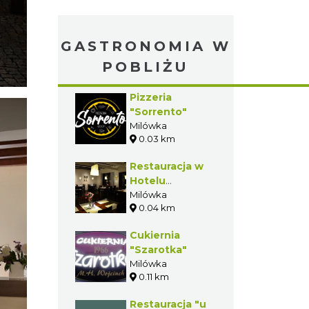
GASTRONOMIA W
POBLIŻU
Pizzeria
"Sorrento"
Milówka
0.03 km
Restauracja w
Hotelu
"Beskid"
Milówka
0.04 km
Cukiernia
"Szarotka"
Milówka
0.11 km
Restauracja "u