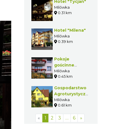
Hotel "Tycjan"
Milówka
0.31 km
Hotel "Milena"
Milówka
0.39 km
Pokoje
gościnne
"Modrzew"
Milówka
0.45 km
Gospodarstwo
Agroturystyczne
"Wanesa"
Milówka
0.61 km
«
1
2
3
…
6
»