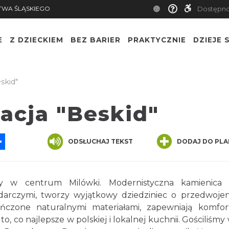
TWA ŚLĄSKIEGO
Dostępn
E
Z DZIECKIEM
BEZ BARIER
PRAKTYCZNIE
DZIEJE S
skid"
acja "Beskid"
App
ssenger
Share
ODSŁUCHAJ TEKST
DODAJ DO PLA
y w centrum Milówki. Modernistyczna kamienica 
arczymi, tworzy wyjątkowy dziedziniec o przedwoj
ończone naturalnymi materiałami, zapewniają komfo
 co najlepsze w polskiej i lokalnej kuchnii. Gościliśmy 