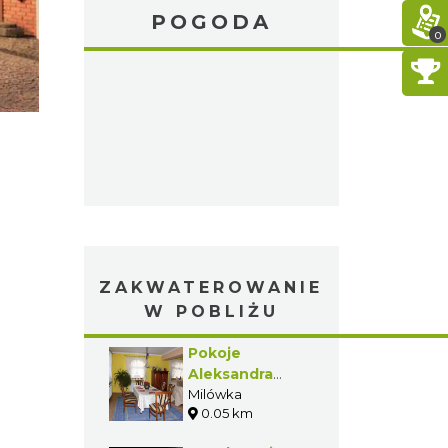
POGODA
0
ZAKWATEROWANIE
W POBLIŻU
Pokoje
Aleksandra
Omiatacz
Milówka
0.05 km