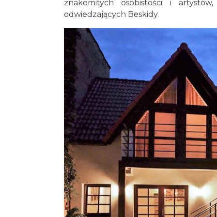
znakomitych osobistości i artystów
odwiedzających Beskidy.