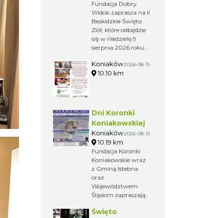
Fundacja Dobry
Widok zaprasza na II
Beskidzkie Święto
Ziół, które odbędzie
się w niedzielę 9
sierpnia 2026 roku
na terenie osady
Koniaków
Sopki Stopki w
2026-08-15
10.10 km
Cięcinie przy ul.
Świętej Katarzyny
154. W ramach
wydarzenia odbędą
się wykłady,
Dni Koronki
warsztaty, spacer
Koniakowskiej
przyrodniczy,
Koniaków
2026-08-13
koncert muzyki
10.19 km
góralskiej oraz
Fundacja Koronki
premiera filmu
Koniakowskie wraz
poświęconego
z Gminą Istebna
tradycjom
oraz
zielarskim Beskidu
Województwem
Żywieckiego. Wstęp
Śląskim zapraszają
na wydarzenie jest
na cztery dni
bezpłatny.
Święto
wyjątkowego