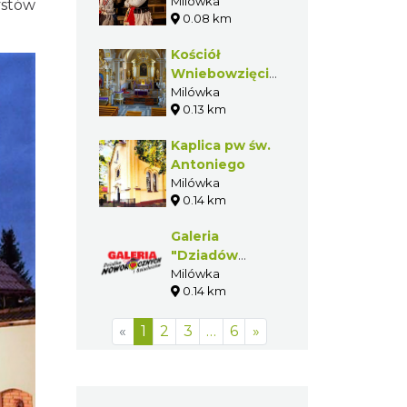
w Milówce
Milówka
ystów
0.08 km
Kościół
Wniebowzięcia
Najświętszej
Milówka
0.13 km
Marii Panny w
Milówce
Kaplica pw św.
Antoniego
Milówka
0.14 km
Galeria
"Dziadów
Noworocznych
Milówka
0.14 km
i Szlachciców"
«
1
2
3
…
6
»