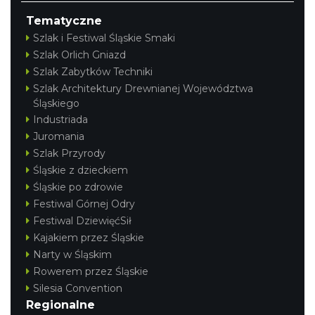
Tematyczne
Szlak i Festiwal Śląskie Smaki
Szlak Orlich Gniazd
Szlak Zabytków Techniki
Szlak Architektury Drewnianej Województwa
Śląskiego
Industriada
Juromania
Szlak Przyrody
Śląskie z dzieckiem
Śląskie po zdrowie
Festiwal Górnej Odry
Festiwal DziewięćSił
Kajakiem przez Śląskie
Narty w Śląskim
Rowerem przez Śląskie
Silesia Convention
Regionalne