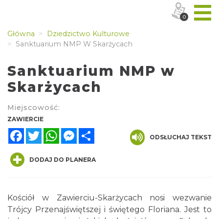
0
Główna
Dziedzictwo Kulturowe
Sanktuarium NMP W Skarżycach
Sanktuarium NMP w
Skarżycach
Miejscowość:
ZAWIERCIE
Facebook
Twitter
WhatsApp
Messenger
Share
ODSŁUCHAJ TEKST
DODAJ DO PLANERA
Kościół w Zawierciu-Skarżycach nosi wezwanie
Trójcy Przenajświętszej i świętego Floriana. Jest to