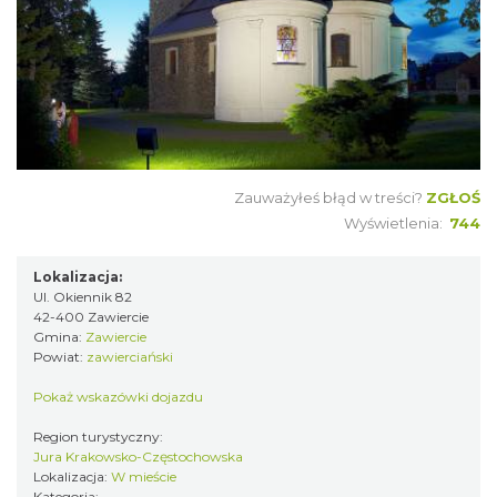
Zauważyłeś błąd w treści?
ZGŁOŚ
Wyświetlenia:
744
Lokalizacja:
Ul. Okiennik 82
42-400 Zawiercie
Gmina:
Zawiercie
Powiat:
zawierciański
Pokaż wskazówki dojazdu
Region turystyczny:
Jura Krakowsko-Częstochowska
Lokalizacja:
W mieście
Kategoria: