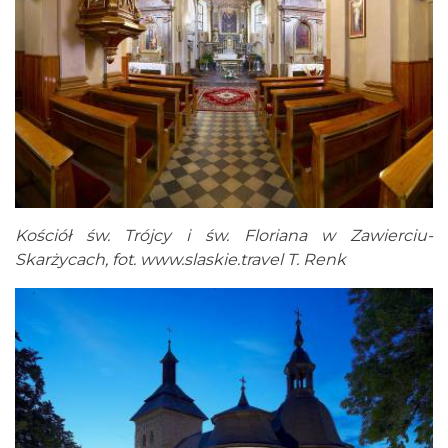
Kościół św. Trójcy i św. Floriana w Zawierciu-
Skarżycach, fot.
www.slaskie.travel
T. Renk