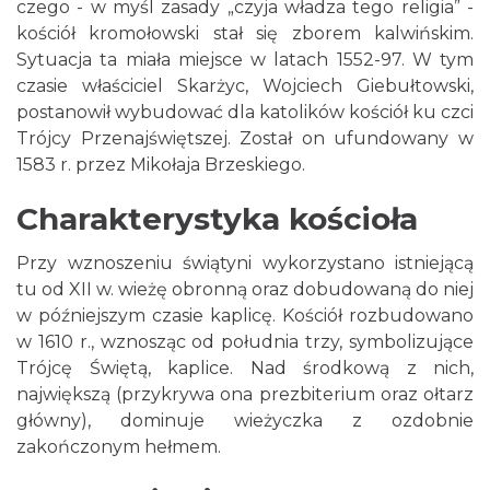
czego - w myśl zasady „czyja władza tego religia” -
kościół kromołowski stał się zborem kalwińskim.
Sytuacja ta miała miejsce w latach 1552-97. W tym
czasie właściciel Skarżyc, Wojciech Giebułtowski,
postanowił wybudować dla katolików kościół ku czci
Trójcy Przenajświętszej. Został on ufundowany w
1583 r. przez Mikołaja Brzeskiego.
Charakterystyka kościoła
Przy wznoszeniu świątyni wykorzystano istniejącą
tu od XII w. wieżę obronną oraz dobudowaną do niej
w późniejszym czasie kaplicę. Kościół rozbudowano
w 1610 r., wznosząc od południa trzy, symbolizujące
Trójcę Świętą, kaplice. Nad środkową z nich,
największą (przykrywa ona prezbiterium oraz ołtarz
główny), dominuje wieżyczka z ozdobnie
zakończonym hełmem.