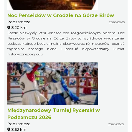
Noc Perseidów w Grodzie na Górze Birów
Podzamcze
2026-08-15
8.20 km
Spędź niezwykły letni wieczór pod rozgwieżdżonym niebem! Noc
Perseidów w Grodzie na Górze Birów to wyjątkowe wydarzenie,
podczas którego będzie można obserwować rój meteorów, poznać
tajemnice nocnego nieba i poczuć niepowtarzalny klimat
historycznego grodu.
Międzynarodowy Turniej Rycerski w
Podzamczu 2026
Podzamcze
2026-08-22
8.62 km