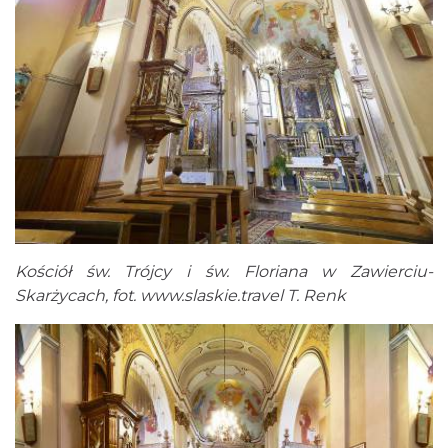
Kościół św. Trójcy i św. Floriana w Zawierciu-
Skarżycach, fot.
www.slaskie.travel
T. Renk