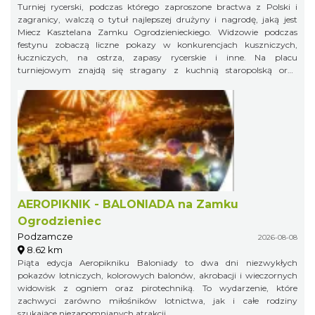
Turniej rycerski, podczas którego zaproszone bractwa z Polski i
zagranicy, walczą o tytuł najlepszej drużyny i nagrodę, jaką jest
Miecz Kasztelana Zamku Ogrodzienieckiego. Widzowie podczas
festynu zobaczą liczne pokazy w konkurencjach kuszniczych,
łuczniczych, na ostrza, zapasy rycerskie i inne. Na placu
turniejowym znajdą się stragany z kuchnią staropolską oraz
warsztaty rzemieślnicze.
AEROPIKNIK - BALONIADA na Zamku
Ogrodzieniec
Podzamcze
2026-08-08
8.62 km
Piąta edycja Aeropikniku Baloniady to dwa dni niezwykłych
pokazów lotniczych, kolorowych balonów, akrobacji i wieczornych
widowisk z ogniem oraz pirotechniką. To wydarzenie, które
zachwyci zarówno miłośników lotnictwa, jak i całe rodziny
szukające niezapomnianych atrakcji.