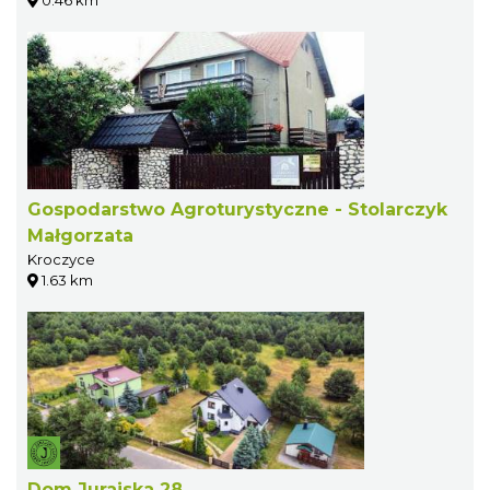
Gospodarstwo Agroturystyczne - Stolarczyk
Małgorzata
Kroczyce
1.63 km
Dom Jurajska 28