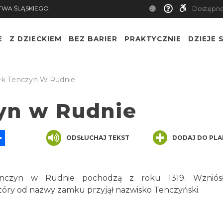
TWA ŚLĄSKIEGO
Dostępn
E
Z DZIECKIEM
BEZ BARIER
PRAKTYCZNIE
DZIEJE S
 Tenczyn W Rudnie
yn w Rudnie
App
ssenger
Share
ODSŁUCHAJ TEKST
DODAJ DO PLA
enczyn w Rudnie pochodzą z roku 1319. Wzniós
óry od nazwy zamku przyjął nazwisko Tenczyński.