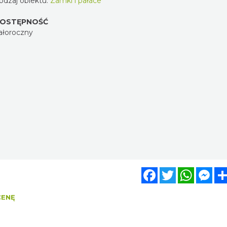
odzaj obiektu:
Zamki i pałace
OSTĘPNOŚĆ
ałoroczny
Facebook
Twitter
WhatsA
Mes
CENĘ