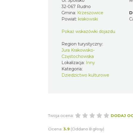
Ul. Spolisko
R
32-067 Rudno
Gmina:
Krzeszowice
D
Powiat:
krakowski
C
Pokaż wskazówki dojazdu
Region turystyczny:
Jura Krakowsko-
Częstochowska
Lokalizacja:
Inny
Kategoria:
Dziedzictwo kulturowe
Twoja ocena:
DODAJ O
Ocena:
3.9
(Oddano 8 głosy)