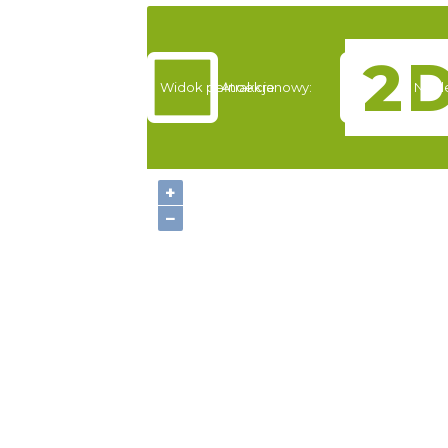
Widok pełnoekranowy:
Atrakcje
Nocl
+
−