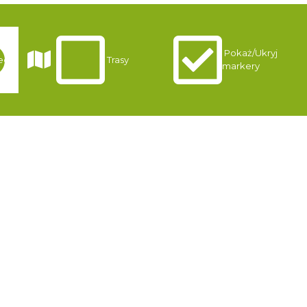
Pokaż/Ukryj
egi
Trasy
markery