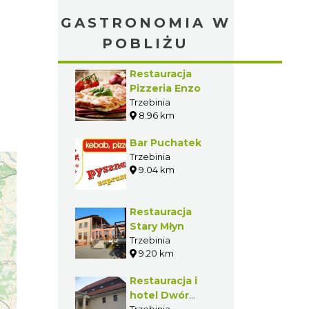
9.57 km
«
1
2
3
…
6
»
GASTRONOMIA W
POBLIŻU
Restauracja
Pizzeria Enzo
Trzebinia
8.96 km
Bar Puchatek
Trzebinia
9.04 km
Restauracja