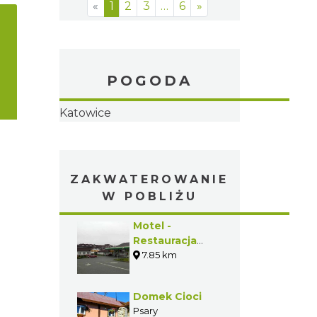
«
1
2
3
…
6
»
POGODA
ZAKWATEROWANIE
W POBLIŻU
Motel -