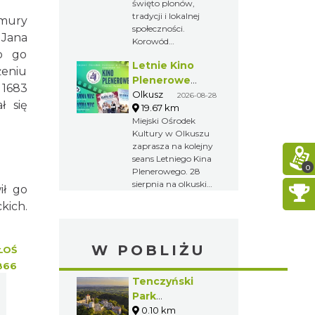
święto plonów,
tradycji i lokalnej
 mury
społeczności.
 Jana
Korowód
no go
dożynkowy,
Letnie Kino
występy
żeniu
artystyczne,
Plenerowe
 1683
regionalne smaki i
2026 na
Olkusz
2026-08-28
ł się
atrakcje dla dzieci
19.67 km
olkuskim Rynku
czekają na
Miejski Ośrodek
wszystkich
Kultury w Olkuszu
uczestników tego
zaprasza na kolejny
niezwykłego
seans Letniego Kina
wydarzenia.
0
Plenerowego. 28
sierpnia na olkuskim
ił go
Rynku odbędzie się
kich.
pokaz filmu
„Mamma Mia! Here
We Go Again” w
W POBLIŻU
wyjątkowej
ŁOŚ
atmosferze kina pod
866
gołym niebem.
Tenczyński
Park
Krajobrazowy
0.10 km