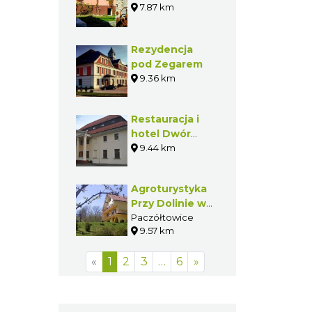
Restauracja
Lech
7.85 km
Domek Cioci
Psary
7.87 km
Rezydencja
pod Zegarem
9.36 km
Restauracja i
hotel Dwór
Zieleniewskich
9.44 km
w Trzebini
Agroturystyka
Przy Dolinie w
Paczółtowicach
Paczółtowice