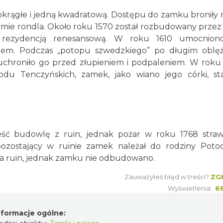
okrągłe i jedną kwadratową. Dostępu do zamku broniły
mie rondla. Około roku 1570 został rozbudowany przez
łą rezydencją renesansową. W roku 1610 umocnio
anem. Podczas „potopu szwedzkiego” po długim oblę
uchroniło go przed złupieniem i podpaleniem. W roku
rodu Tenczyńskich, zamek, jako wiano jego córki, sta
ść budowlę z ruin, jednak pożar w roku 1768 straw
pozostający w ruinie zamek należał do rodziny Potoc
ia ruin, jednak zamku nie odbudowano.
Zauważyłeś błąd w treści?
ZG
Wyświetlenia:
6
nformacje ogólne: