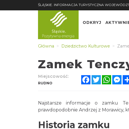
ŚLĄSKIE. INFORMACJA TURYSTYCZNA WOJEWÓDZ
ODKRYJ
AKTYWNI
Główna
Dziedzictwo Kulturowe
Zamek
Zamek Tencz
Miejscowość:
Facebook
Twitter
Whats
Me
RUDNO
Najstarsze informacje o zamku T
prawdopodobnie Andrzej z Morawicy, kt
Historia zamku