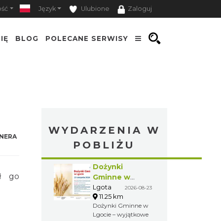
ość
Język
Ulubione
Zaloguj
IĘ
BLOG
POLECANE SERWISY
WYDARZENIA W
NERA
POBLIŻU
Dożynki
ł go
Gminne w
Lgocie
Lgota
2026-08-23
11.25 km
Dożynki Gminne w
Lgocie – wyjątkowe