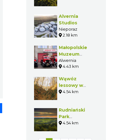
Alvernia
Studios
Nieporaz
2.18 km
Małopolskie
Muzeum
Pożarnictwa w
Alwernia
4.43 km
Alwerni
Wąwóz
lessowy w
Alwerni
4.54 km
pp
senger
Share
Rudniański
Park
Krajobrazowy
4.54 km