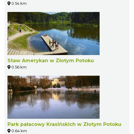
0.54 km
Staw Amerykan w Złotym Potoku
0.56 km
Park pałacowy Krasińskich w Złotym Potoku
0.64 km