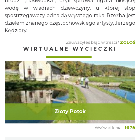
brodzi „nosiwódka”, czyli spiżowa figura niosącej
wodę w wiadrach dziewczyny, u której stóp
spostrzegawczy odnajdą wąsatego raka. Rzeźba jest
dziełem znanego częstochowskiego artysty, Jerzego
Kędziory.
Zauważyłeś błąd w treści?
ZGŁOŚ
WIRTUALNE WYCIECZKI
Złoty Potok
Wyświetlenia:
1678