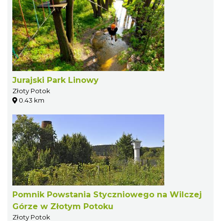
Jurajski Park Linowy
Złoty Potok
0.43 km
Pomnik Powstania Styczniowego na Wilczej
Górze w Złotym Potoku
Złoty Potok