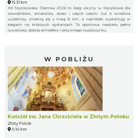
15.31 km
XIII Myszkowska Ósemka 2026 to bieg uliczny w Myszkowie dla
zawodników, amatorów, dzieci i całych rodzin. Już 6 września
uczestnicy zmierzą się z trasą 8 km, a najmłodsi wystartują w
biegach na krótszych dystansach. To sportowa niedziela pełna
rywalizacji, dobrej atmosfery i aktywnego wypoczynku.
W POBLIŻU
Kościół św. Jana Chrzciciela w Złotym Potoku
Złoty Potok
0.10 km