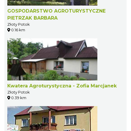
GOSPODARSTWO AGROTURYSTYCZNE
PIETRZAK BARBARA
Złoty Potok
0.16 km
Kwatera Agroturystyczna - Zofia Marcjanek
Złoty Potok
0.39 km