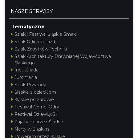
NASZE SERWISY
Tematyczne
Szlak i Festiwal Śląskie Smaki
Szlak Orlich Gniazd
Szlak Zabytków Techniki
Szlak Architektury Drewnianej Województwa
Śląskiego
Industriada
Juromania
Szlak Przyrody
Śląskie z dzieckiem
Śląskie po zdrowie
Festiwal Górnej Odry
Festiwal DziewięćSił
Kajakiem przez Śląskie
Narty w Śląskim
Rowerem przez Śląskie