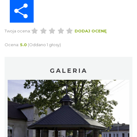
Share
Twoja ocena:
DODAJ OCENĘ
Ocena:
5.0
(Oddano 1 głosy)
GALERIA