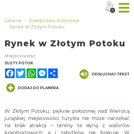
0
Główna
Dziedzictwo Kulturowe
Rynek W Złotym Potoku
Rynek w Złotym Potoku
Miejscowość:
ZŁOTY POTOK
Facebook
Twitter
WhatsApp
Messenger
Share
ODSŁUCHAJ TEKST
DODAJ DO PLANERA
W Złotym Potoku, pięknie położonej nad Wiercicą
jurajskiej miejscowości, turysta nie może narzekać
na brak atrakcji – tereny te słyną z walorów
krajobrazowych, a i zabytków nie brakuje. W