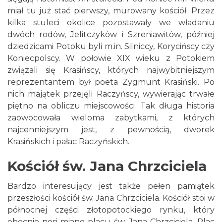
miał tu już stać pierwszy, murowany kościół. Przez
kilka stuleci okolice pozostawały we władaniu
dwóch rodów, Jelitczyków i Szreniawitów, później
dziedzicami Potoku byli m.in. Silniccy, Korycińscy czy
Koniecpolscy. W połowie XIX wieku z Potokiem
związali się Krasińscy, których najwybitniejszym
reprezentantem był poeta Zygmunt Krasiński. Po
nich majątek przejęli Raczyńscy, wywierając trwałe
piętno na obliczu miejscowości. Tak długa historia
zaowocowała wieloma zabytkami, z których
najcenniejszym jest, z pewnością, dworek
Krasińskich i pałac Raczyńskich.
Kościół św. Jana Chrzciciela
Bardzo interesujący jest także pełen pamiątek
przeszłości kościół św. Jana Chrzciciela. Kościół stoi w
północnej części złotopotockiego rynku, który
obecnie nosi miano placu św. Jana Chrzciciela. Plac