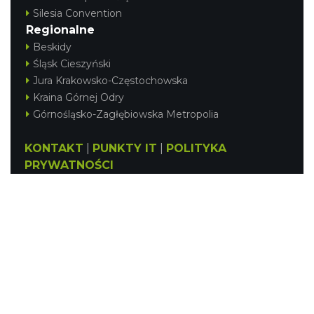
Silesia Convention
Regionalne
Beskidy
Śląsk Cieszyński
Jura Krakowsko-Częstochowska
Kraina Górnej Odry
Górnośląsko-Zagłębiowska Metropolia
KONTAKT
|
PUNKTY IT
|
POLITYKA
PRYWATNOŚCI