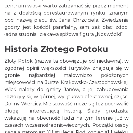
centrum wioski warto zatrzymać się przez moment
na z dbałością odrestaurowanym rynku, znanym
pod nazwą placu św. Jana Chrzciciela. Zwiedzenia
godny jest kościół parafialny, sam zaś plac zdobi
ładna studnia i ciekawa spiżowa figura „Nosiwódki”.
Historia Złotego Potoku
Złoty Potok (nazwa ta obowiązuje od niedawna), w
zgodnej opinii większości turystów znajduje się w
gronie najbardziej malowniczo położonych
miejscowości na Jurze Krakowsko-Częstochowskiej.
Wieś należy do gminy Janów, a jej zabudowania
rozłożyły się w górnej, wyjątkowo efektownej, części
Doliny Wiercicy. Miejscowość może się też pochwalić
długą i interesującą historią. Ślady grodziska
wskazują na obecność ludzi na tym terenie już w
czasach wczesnośredniowiecznych. Początki osady
sięgają natomiast XII stulecia. Pod koniec XIII wieku