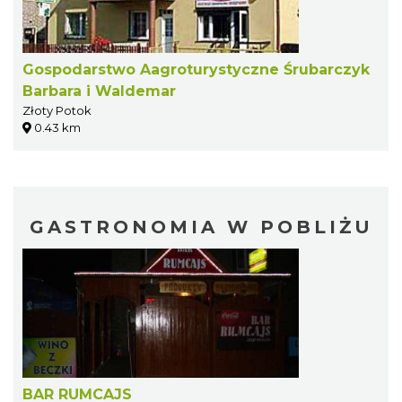
Gospodarstwo Aagroturystyczne Śrubarczyk
Barbara i Waldemar
Złoty Potok
0.43 km
GASTRONOMIA W POBLIŻU
BAR RUMCAJS