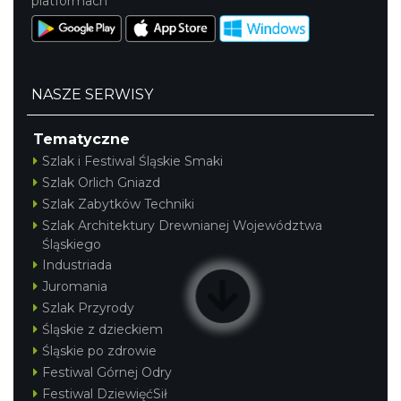
platformach
NASZE SERWISY
Tematyczne
Szlak i Festiwal Śląskie Smaki
Szlak Orlich Gniazd
Szlak Zabytków Techniki
Szlak Architektury Drewnianej Województwa
Śląskiego
Industriada
Juromania
Szlak Przyrody
Śląskie z dzieckiem
Śląskie po zdrowie
Festiwal Górnej Odry
Festiwal DziewięćSił