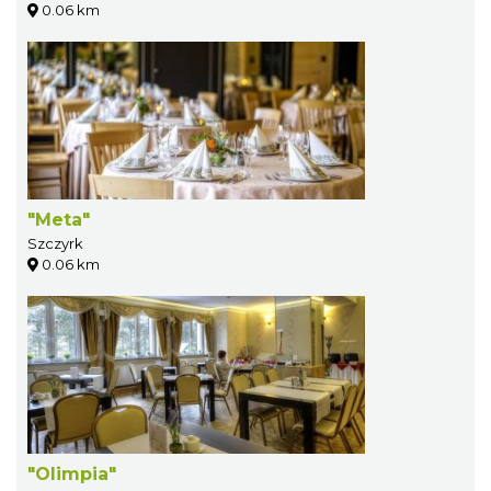
0.06 km
"Meta"
Szczyrk
0.06 km
"Olimpia"