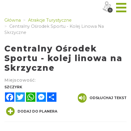
0
Główna
Atrakcje Turystyczne
Centralny Ośrodek Sportu - Kolej Linowa Na
Skrzyczne
Centralny Ośrodek
Sportu - kolej linowa na
Skrzyczne
Miejscowość:
SZCZYRK
Facebook
Twitter
WhatsApp
Messenger
Share
ODSŁUCHAJ TEKST
DODAJ DO PLANERA