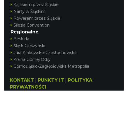
Kajakiem przez Śląskie
Narty w Śląskim
Rowerem przez Śląskie
Silesia Convention
Regionalne
Beskidy
Śląsk Cieszyński
Jura Krakowsko-Częstochowska
Kraina Górnej Odry
Górnośląsko-Zagłębiowska Metropolia
KONTAKT
|
PUNKTY IT
|
POLITYKA
PRYWATNOŚCI