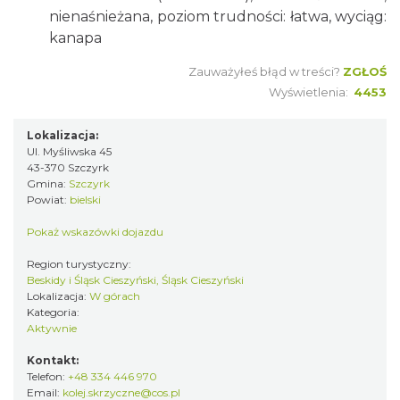
nienaśnieżana, poziom trudności: łatwa, wyciąg:
kanapa
Zauważyłeś błąd w treści?
ZGŁOŚ
Wyświetlenia:
4453
Lokalizacja:
Ul. Myśliwska 45
43-370 Szczyrk
Gmina:
Szczyrk
Powiat:
bielski
Pokaż wskazówki dojazdu
Region turystyczny:
Beskidy i Śląsk Cieszyński, Śląsk Cieszyński
Lokalizacja:
W górach
Kategoria:
Aktywnie
Kontakt:
Telefon:
+48 334 446 970
Email:
kolej.skrzyczne@cos.pl