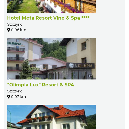
Hotel Meta Resort Vine & Spa ****
Szczyrk
0.06 km
"Olimpia Lux" Resort & SPA
Szczyrk
0.07 km