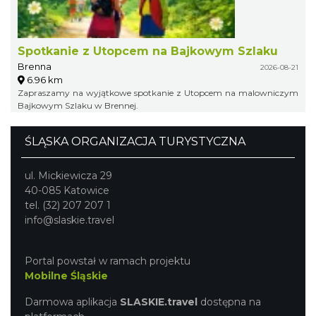
Spotkanie z Utopcem na Bajkowym Szlaku
Brenna
2026-08-21
6.96 km
Zapraszamy na wyjątkowe spotkanie z Utopcem na malowniczym
Bajkowym Szlaku w Brennej.
ŚLĄSKA ORGANIZACJA TURYSTYCZNA
ul. Mickiewicza 29
40-085 Katowice
tel. (32) 207 207 1
info@slaskie.travel
Portal powstał w ramach projektu
Mobilne Śląskie
Darmowa aplikacja
SLASKIE.travel
dostępna na