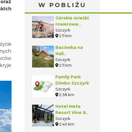
oraz
W POBLIŻU
skich
Górskie ścieżki
rowerowe
Szczyrk Enduro
Szczyrk
2.11 km
Trails by TREK
w Szczyrku
zycie
Bacówka na
lnych
Hali
wców
Skrzyczeńskiej
Szczyrk
kryje
2.11 km
w Szczyrku
Family Park
Dimbo Szczyrk
Szczyrk
2.38 km
Hotel Meta
Resort Vine &
Spa ****
Szczyrk
2.40 km