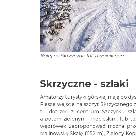
Kolej na Skrzyczne fot. nwojcik.com
Skrzyczne - szlaki
Amatorzy turystyki górskiej mają do dy
Piesze wejście na szczyt Skrzycznego z
tu dotrzeć z centrum Szczyrku szl
a potem zielonym i niebieskim, lub te
wędrówek zaproponować można przejś
Malinowską Skałę (1152 m), Zielony Kop