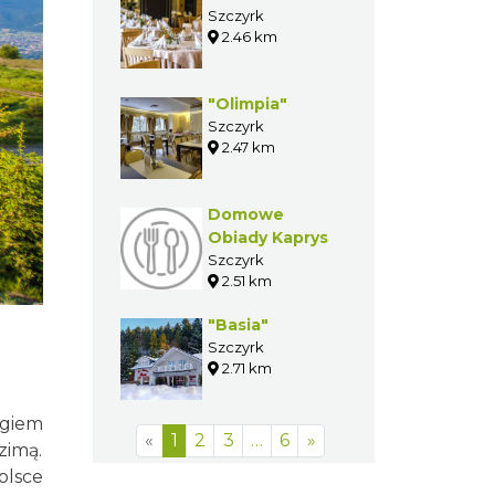
Szczyrk
2.46 km
"Olimpia"
Szczyrk
2.47 km
Domowe
Obiady Kaprys
Szczyrk
2.51 km
"Basia"
Szczyrk
2.71 km
giem
«
1
2
3
…
6
»
zimą.
olsce