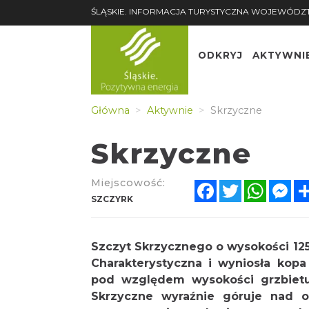
ŚLĄSKIE. INFORMACJA TURYSTYCZNA WOJEWÓDZ
ODKRYJ
AKTYWNI
Główna
Aktywnie
Skrzyczne
Skrzyczne
Miejscowość:
Facebook
Twitter
Whats
Me
SZCZYRK
Szczyt Skrzycznego o wysokości 125
Charakterystyczna i wyniosła kop
pod względem wysokości grzbietu 
Skrzyczne wyraźnie góruje nad ok