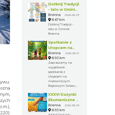
Dotknij Tradycji
- lato w Gminie
Brenna
Brenna
2026-06-29
8.67 km
Dotknij Tradycji -
lato w Gminie
Brenna
Spotkanie z
Utopcem na
Bajkowym
Brenna
2026-08-21
8.93 km
Szlaku
Zapraszamy na
wyjątkowe
spotkanie z
Utopcem na
malowniczym
sywu.
Bajkowym Szlaku w
Można
Brennej.
onym,
XXXVI Dożynki
Ekumeniczne -
szych
barwny
Brenna
2026-08-29
.m.),
8.93 km
korowód, m.in.:
1220)
XXXVI Dożynki