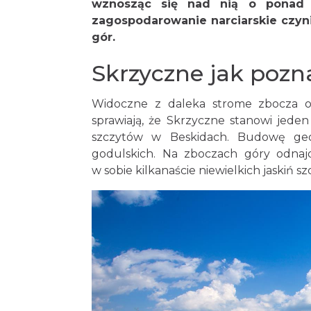
wznosząc się nad nią o ponad 8
zagospodarowanie narciarskie czyni
gór.
Skrzyczne jak pozn
Widoczne z daleka strome zbocza or
sprawiają, że Skrzyczne stanowi jede
szczytów w Beskidach. Budowę ge
godulskich. Na zboczach góry odnaj
w sobie kilkanaście niewielkich jaskiń s