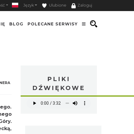
ość
Język
Ulubione
Zaloguj
IĘ
BLOG
POLECANE SERWISY
PLIKI
NERA
DŹWIĘKOWE
iego.
nego
óry.
cką,