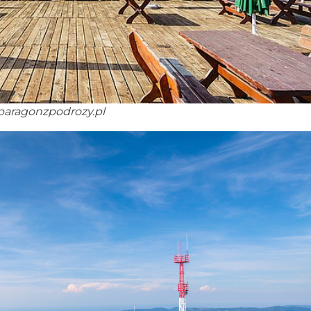
 paragonzpodrozy.pl