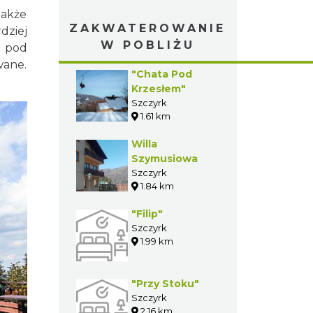
także
ZAKWATEROWANIE
dziej
W POBLIŻU
e pod
wane.
"Chata Pod
Krzesłem"
Szczyrk
1.61 km
Willa
Szymusiowa
Szczyrk
1.84 km
"Filip"
Szczyrk
1.99 km
"Przy Stoku"
Szczyrk
2.16 km