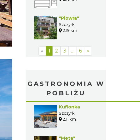
"Piowra"
Szczyrk
2.19 km
«
1
2
3
…
6
»
GASTRONOMIA W
POBLIŻU
Kuflonka
Szczyrk
2.11 km
"Meta"