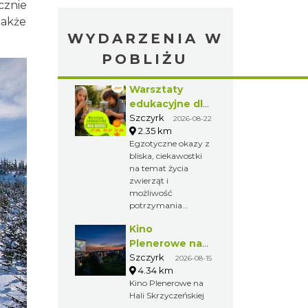
cznie
także
WYDARZENIA W
POBLIŻU
Warsztaty
edukacyjne dla
dzieci - owady i
Szczyrk
2026-08-22
2.35 km
spółka
Egzotyczne okazy z
bliska, ciekawostki
na temat życia
zwierząt i
możliwość
potrzymania
stworzonka sprawi,
Kino
że będzie to
niezwykłe przeżycie
Plenerowe na
dla każdego dziecka,
Hali
Szczyrk
2026-08-15
które zawita do
4.34 km
Skrzyczeńskiej
restauracji Kuflonka
Kino Plenerowe na
w dniu 22 sierpnia.
Hali Skrzyczeńskiej