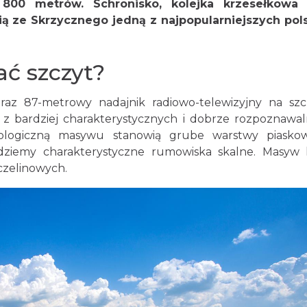
00 metrów. Schronisko, kolejka krzesełkowa 
ą ze Skrzycznego jedną z najpopularniejszych pol
ać szczyt?
az 87-metrowy nadajnik radiowo-telewizyjny na szc
n z bardziej charakterystycznych i dobrze rozpoznawa
ologiczną masywu stanowią grube warstwy piasko
dziemy charakterystyczne rumowiska skalne. Masyw 
zczelinowych.