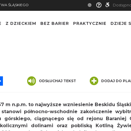
TWA ŚLĄSKIEGO
Dostępn
E
Z DZIECKIEM
BEZ BARIER
PRAKTYCZNIE
DZIEJE S
App
ssenger
Share
ODSŁUCHAJ TEKST
DODAJ DO PLA
7 m n.p.m. to najwyższe wzniesienie Beskidu Śląsk
a stanowi północno-wschodnie zakończenie wybit
górskiego, ciągnącego się od rejonu Baraniej G
olicznymi dolinami oraz pobliską Kotliną Żywie