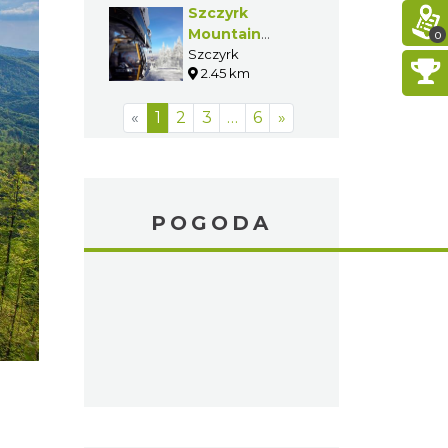
Szczyrk
Mountain
0
Resort
Szczyrk
2.45 km
«
1
2
3
…
6
»
POGODA