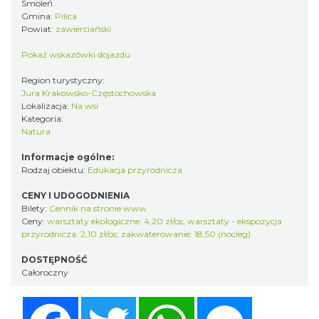
Smoleń
Gmina:
Pilica
Powiat:
zawierciański
Pokaż wskazówki dojazdu
Region turystyczny:
Jura Krakowsko-Częstochowska
Lokalizacja:
Na wsi
Kategoria:
Natura
Informacje ogólne:
Rodzaj obiektu:
Edukacja przyrodnicza
CENY I UDOGODNIENIA
Bilety:
Cennik na stronie www.
Ceny:
warsztaty ekologiczne: 4,20 zł/os; warsztaty - ekspozycja
przyrodnicza: 2,10 zł/os; zakwaterowanie: 18,50 (nocleg)
DOSTĘPNOŚĆ
Całoroczny
Facebook
Twitter
WhatsApp
Messenger