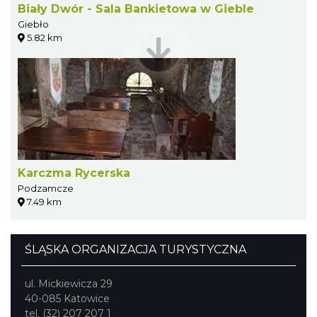
Biały Dwór - Sala Bankietowa w Gieble
Giebło
5.82 km
Karczma Rycerska
Podzamcze
7.49 km
ŚLĄSKA ORGANIZACJA TURYSTYCZNA
ul. Mickiewicza 29
40-085 Katowice
tel. (32) 207 207 1