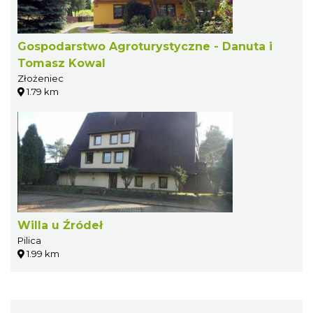
Gospodarstwo Agroturystyczne - Danuta i
Tomasz Kowal
Złożeniec
1.79 km
Willa u Źródeł
Pilica
1.99 km