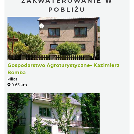
ZAKWATEROWANIE W
POBLIŻU
Gospodarstwo Agroturystyczne- Kazimierz
Bomba
Pilica
0.63 km