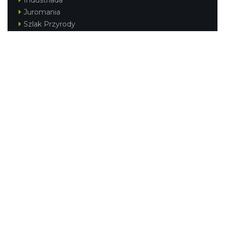
Industriada
Juromania
Szlak Przyrody
Śląskie z dzieckiem
Śląskie po zdrowie
Festiwal Górnej Odry
Festiwal DziewięćSił
Kajakiem przez Śląskie
Narty w Śląskim
Rowerem przez Śląskie
Silesia Convention
Regionalne
Beskidy
Śląsk Cieszyński
Jura Krakowsko-Częstochowska
Kraina Górnej Odry
Górnośląsko-Zagłębiowska Metropolia
KONTAKT
|
PUNKTY IT
|
POLITYKA