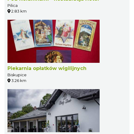
Pilica
2.83 km
Piekarnia opłatków wigilijnych
Biskupice
3.26 km