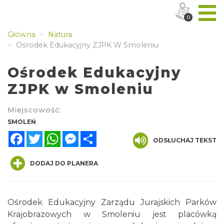
0
Główna
Natura
Ośrodek Edukacyjny ZJPK W Smoleniu
Ośrodek Edukacyjny
ZJPK w Smoleniu
Miejscowość:
SMOLEŃ
Facebook
Twitter
WhatsApp
Messenger
Share
ODSŁUCHAJ TEKST
DODAJ DO PLANERA
Ośrodek Edukacyjny Zarządu Jurajskich Parków
Krajobrazowych w Smoleniu jest placówką