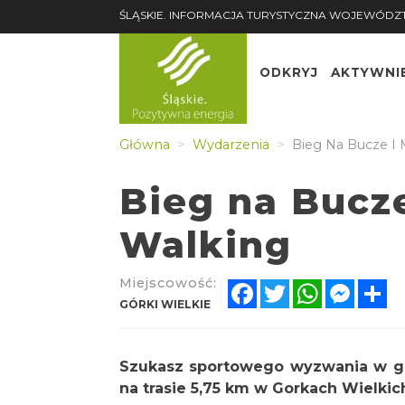
ŚLĄSKIE. INFORMACJA TURYSTYCZNA WOJEWÓDZ
ODKRYJ
AKTYWNI
Główna
Wydarzenia
Bieg Na Bucze I 
Bieg na Bucze
Walking
Miejscowość:
Facebook
Twitter
WhatsApp
Messe
Sh
GÓRKI WIELKIE
Szukasz sportowego wyzwania w gór
na trasie 5,75 km w Gorkach Wielkic