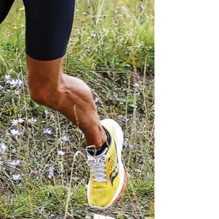
Mirosław Szołtysek -
koncert
Brenna
6.89 km
2026-08-15
Dotknij Tradycji - lato w
Gminie Brenna
Brenna
7.09 km
2026-06-29
Wakacyjna Potańcówka na
Czantorii
Ustroń
7.90 km
2026-08-15
Memoriał im. Jana Śliwki
8.67 km
2026-08-22
Cross Bike Dzięgielów 2026