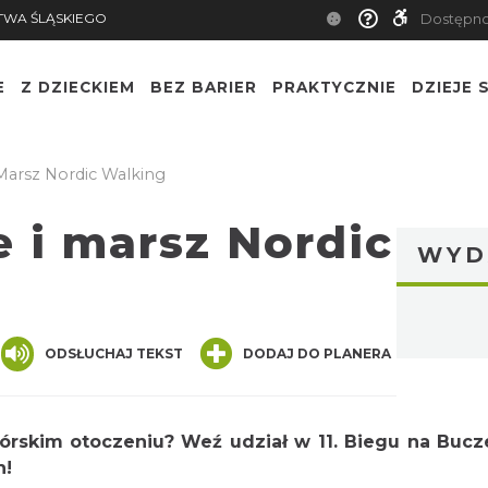
TWA ŚLĄSKIEGO
Dostępn
E
Z DZIECKIEM
BEZ BARIER
PRAKTYCZNIE
DZIEJE S
Marsz Nordic Walking
 i marsz Nordic
WYD
nger
are
ODSŁUCHAJ TEKST
DODAJ DO PLANERA
skim otoczeniu? Weź udział w 11. Biegu na Bucz
h!