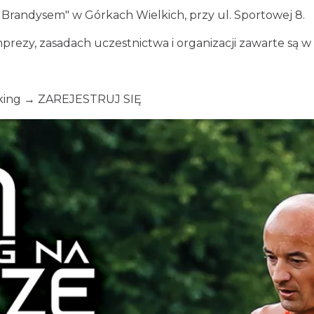
 Brandysem" w Górkach Wielkich, przy ul. Sportowej 8.
prezy, zasadach uczestnictwa i organizacji zawarte są
lking →
ZAREJESTRUJ SIĘ