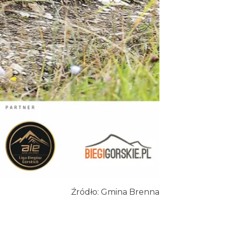
Dzięgielów
10.66 km
2026-09-05
Wieczór uwielbienia w
jedności na Mołczynie
Dzięgielów
11.31 km
2026-08-22
Akcja Przewodnik Czeka
Wisła
11.40 km
2026-08-16
Koncert orkiestry dętej
„Echo Adwentu”
Wisła
11.93 km
2026-08-09
Źródło: Gmina Brenna
Plener malarski
Wisła
11.97 km
2026-08-11