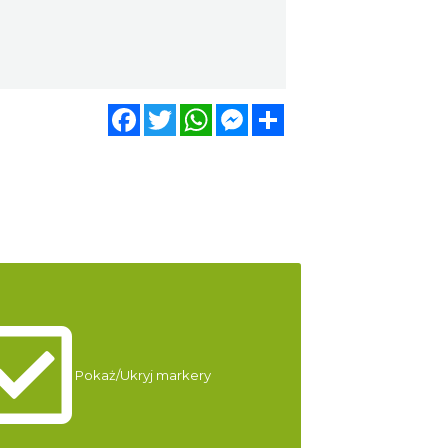
Cieszyn
12.70 km
2026-08-21
Warsztaty edukacyjne dla
dzieci - owady i spółka
Facebook
Twitter
WhatsApp
Messenger
Share
Szczyrk
13.07 km
2026-08-22
Kino Plenerowe na Hali
Skrzyczeńskiej
Szczyrk
13.32 km
2026-08-08
Kino Plenerowe na Hali
Skrzyczeńskiej
Szczyrk
13.32 km
2026-08-15
Pokaż/Ukryj markery
W górach jest wszystko co
kocham
Wisła