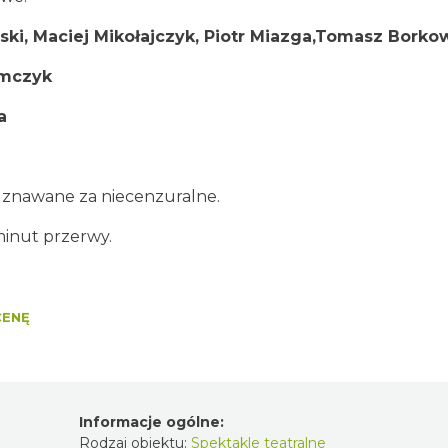
ski,
Maciej Mikołajczyk,
Piotr Miazga,
Tomasz Borko
amczyk
a
 uznawane za niecenzuralne.
minut przerwy.
CENĘ
Informacje ogólne:
Rodzaj obiektu:
Spektakle teatralne