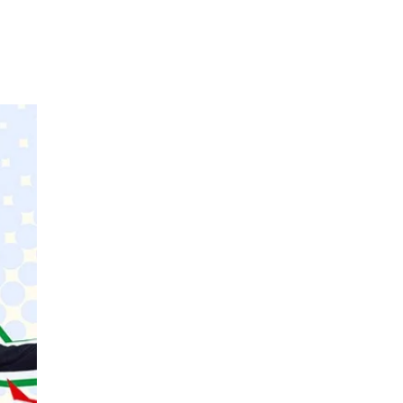
Mozaika Folkloru II –
Spotkanie trzech kultur
Cieszyn
0.00 km
2026-09-12
LOVE SONGS-historie
miłosne zapisane w muzyce
Cieszyn
0.00 km
2026-10-24
Cieszyn
0.08 km
2026-08-08
Patroni cieszyńskich ulic -
wystawa
Cieszyn
0.08 km
2026-07-03
Ślad. Litera. Piksel. Wystawa