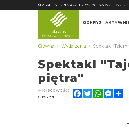
ŚLĄSKIE. INFORMACJA TURYSTYCZNA WOJEWÓDZ
ODKRYJ
AKTYWNI
Główna
Wydarzenia
Spektakl "Tajemni
Spektakl "Taj
piętra"
Miejscowość:
Facebook
Twitter
WhatsApp
Messe
Sh
CIESZYN