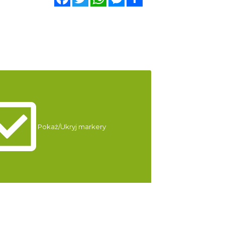
0.24 km
2026-08-09
Cieszyn
0.24 km
2026-08-16
Cieszyn
0.24 km
2026-08-23
Pokaż/Ukryj markery
Cieszyn
0.24 km
2026-08-30
Cieszyn
0.24 km
2026-09-06