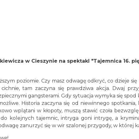
ckiewicza w
Cieszynie na s
pektakl "Tajemnica 16. pi
yższym poziomie. Czy masz odwagę odkryć, co dzieje si
ichnie, tam zaczyna się prawdziwa akcja. Dwaj przyj
zpiecznymi gangsterami. Gdy sytuacja wymyka się spod kon
możliwe. Historia zaczyna się od niewinnego spotkania,
kowo wplątani w kłopoty, muszą stawić czoła bezwzgl
o kolejnych tajemnic, intryga goni intrygę, a kryminal
dwagę zanurzyć się w wir szalonej przygody, w której k
owe!