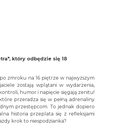
Cieszyn
0.21 km
2026-08-28
Cieszyn
0.21 km
2026-08-08
ętra", który odbędzie się
18
Cieszyn
0.21 km
2026-08-22
ę po zmroku na 16 piętrze w najwyższym
aciele zostają wplątani w wydarzenia,
troli, humor i napięcie sięgają zenitu!
 które przeradza się w pełną adrenaliny
Cieszyn
0.21 km
2026-09-05
ędnym przestępcom. To jednak dopiero
na historia przeplata się z refleksjami
ażdy krok to niespodzianka?
Cieszyn