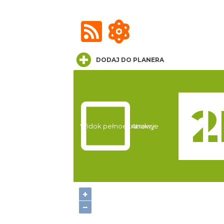
DODAJ DO PLANERA
Widok pełnoekranowy:
Atrakcje
+
−