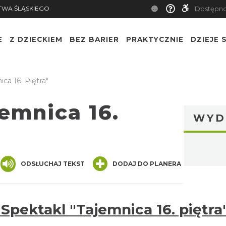
TWA ŚLĄSKIEGO
Dostępn
E
Z DZIECKIEM
BEZ BARIER
PRAKTYCZNIE
DZIEJE S
ca 16. Piętra"
emnica 16.
WYD
nger
are
ODSŁUCHAJ TEKST
DODAJ DO PLANERA
Spektakl "Tajemnica 16. piętra