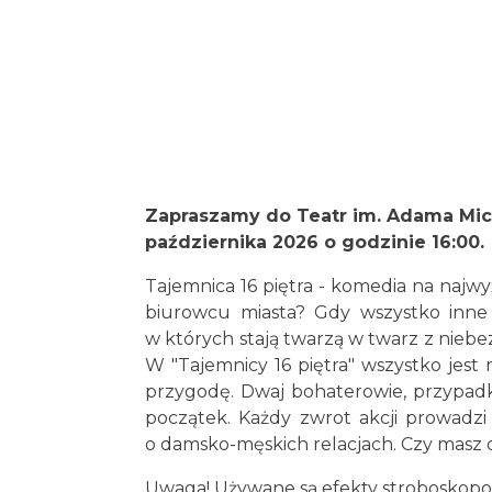
Zapraszamy do Teatr im. Adama Mi
października 2026 o g
odzinie
16:00.
Tajemnica 16 piętra - komedia na najw
biurowcu miasta? Gdy wszystko inne c
w których stają twarzą w twarz z niebe
W "Tajemnicy 16 piętra" wszystko jest 
przygodę. Dwaj bohaterowie, przypad
początek. Każdy zwrot akcji prowadzi d
o damsko-męskich relacjach. Czy masz o
Uwaga! Używane są efekty stroboskop