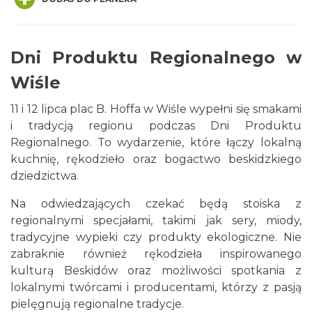
Dni Produktu Regionalnego w
Wiśle
11 i 12 lipca plac B. Hoffa w Wiśle wypełni się smakami
Pokazy tradycji - pokaz pszczelarski w
i tradycją regionu podczas Dni Produktu
Muzeum Beskidzkim
Regionalnego. To wydarzenie, które łączy lokalną
Wisła
kuchnię, rękodzieło oraz bogactwo beskidzkiego
0.01 km
2026-08-26
dziedzictwa.
Na odwiedzających czekać będą stoiska z
regionalnymi specjałami, takimi jak sery, miody,
tradycyjne wypieki czy produkty ekologiczne. Nie
zabraknie również rękodzieła inspirowanego
kulturą Beskidów oraz możliwości spotkania z
lokalnymi twórcami i producentami, którzy z pasją
Koncert orkiestry dętej „Echo Adwentu”
pielęgnują regionalne tradycje.
Wisła