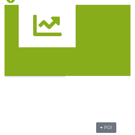
Święto Zielin - Koncert zespołu "Trzy
Struny"
Trasa
Brenna
7.65 km
2026-08-14
Święto Zielin - wykład i warsztaty: bukiety
na Zielną
Brenna
7.65 km
2026-08-14
POI