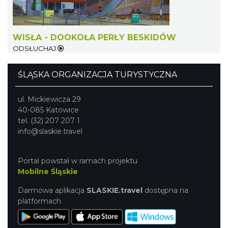
7.68 km
2026-08-15
WISŁA - DOOKOŁA PERŁY BESKIDÓW
ODSŁUCHAJ
ŚLĄSKA ORGANIZACJA TURYSTYCZNA
Dotknij Tradycji - lato w Gminie Brenna
ul. Mickiewicza 29
Brenna
40-085 Katowice
7.71 km
2026-06-29
tel. (32) 207 207 1
info@slaskie.travel
Portal powstał w ramach projektu
Mobilne Śląskie
Darmowa aplikacja
SLASKIE.travel
dostępna na
platformach
III Ogólnopolski Festiwal Folkloru