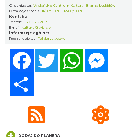
Organizator:
Wiślańskie Centrum Kultury, Brama beskidów
Akcja Przewodnik Czeka
Data wydarzenia:
11/07/2026 - 12/07/2026
Kontakt:
Wisła
Telefon:
+60 217 726 2
0.65 km
2026-08-16
Email:
kultura@wisla.pl
Informacje ogólne:
Rodzaj obiektu:
Folklorystyczne
Facebook
Twitter
WhatsApp
Messenger
Share
Wakacyjna Potańcówka na Czantorii
Ustroń
4.62 km
2026-08-15
DODAJ DO PLANERA