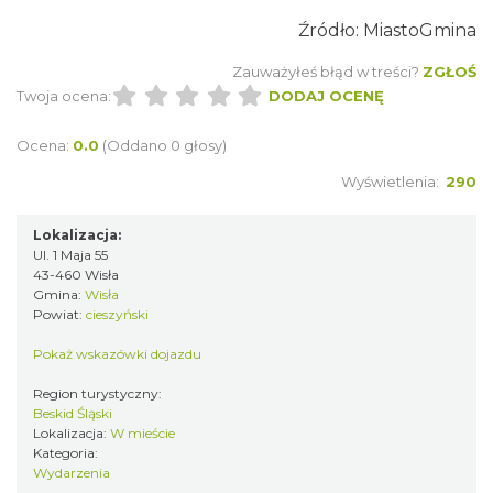
Pamiątki rodzinne Polaków z Zaolzia"
Źródło: MiastoGmina
Wisła
0.14 km
2026-07-27
Zauważyłeś błąd w treści?
ZGŁOŚ
Twoja ocena:
DODAJ OCENĘ
Ocena:
0.0
(Oddano 0 głosy)
Wyświetlenia:
290
Lokalizacja:
Ul. 1 Maja 55
IX Festiwal Sera na Skolnitym
43-460 Wisła
Gmina:
Wisła
Wisła
Powiat:
cieszyński
0.16 km
2026-08-08
Pokaż wskazówki dojazdu
Region turystyczny:
Beskid Śląski
Lokalizacja:
W mieście
Kategoria:
Wydarzenia