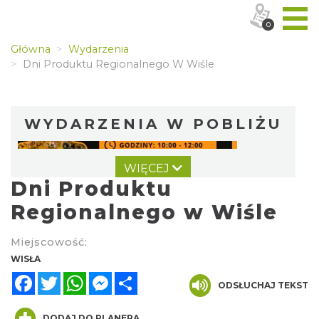
0
Główna
Wydarzenia
Dni Produktu Regionalnego W Wiśle
WYDARZENIA W POBLIŻU
WIĘCEJ
Dni Produktu
Regionalnego w Wiśle
Miejscowość:
Pokazy tradycji - wyrób masła i sera w
WISŁA
Muzeum Beskidzkim
Facebook
Twitter
WhatsApp
Messenger
Share
ODSŁUCHAJ TEKST
Wisła
0.01 km
2026-08-19
DODAJ DO PLANERA