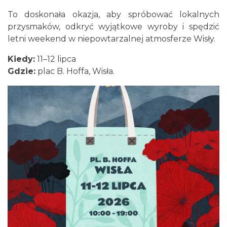
0.04 km
2026-08-09
To doskonała okazja, aby spróbować lokalnych
przysmaków, odkryć wyjątkowe wyroby i spędzić
letni weekend w niepowtarzalnej atmosferze Wisły.
Kiedy:
11–12 lipca
Gdzie:
plac B. Hoffa, Wisła.
Plener malarski
Wisła
0.14 km
2026-08-11
Wystawa plenerowa "Z archiwum Z.