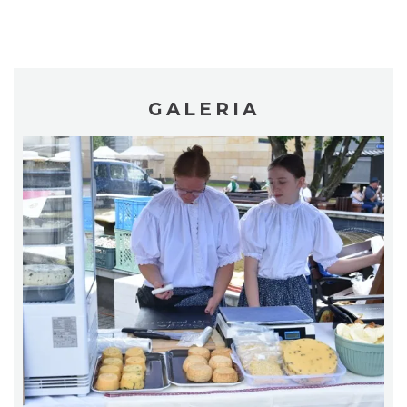
Festiwal Zderzenia Gatunków & Moto
GALERIA
Granda 2026
Brenna
7.65 km
2026-08-07
Spotkanie z Utopcem na Bajkowym Szlaku
Brenna
7.68 km
2026-08-21