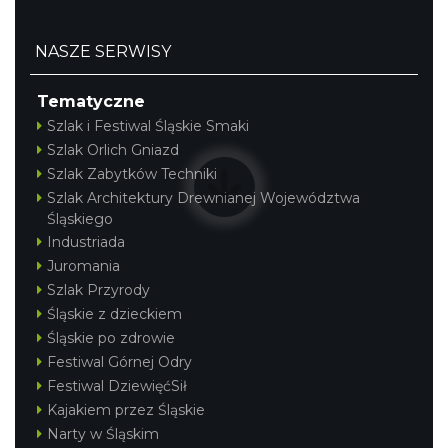
Dziecięcego „ Jaworowy Listek”
Istebna
8.14 km
2026-09-19
NASZE SERWISY
Tematyczne
Szlak i Festiwal Śląskie Smaki
Szlak Orlich Gniazd
Szlak Zabytków Techniki
Szlak Architektury Drewnianej Województwa
Śląskiego
Jak czytać las
Industriada
Istebna
Juromania
8.22 km
2026-08-25
Szlak Przyrody
Śląskie z dzieckiem
Śląskie po zdrowie
Festiwal Górnej Odry
Festiwal DziewięćSił
Kajakiem przez Śląskie
Narty w Śląskim