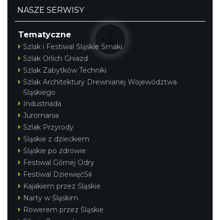
NASZE SERWISY
Tematyczne
Szlak i Festiwal Śląskie Smaki
Cieszyn
Szlak Orlich Gniazd
0.10 km
2026-08-29
Szlak Zabytków Techniki
Szlak Architektury Drewnianej Województwa
Śląskiego
Industriada
Juromania
Szlak Przyrody
Śląskie z dzieckiem
Śląskie po zdrowie
Cieszyn
Festiwal Górnej Odry
0.10 km
2026-09-12
Festiwal DziewięćSił
Kajakiem przez Śląskie
Narty w Śląskim
Rowerem przez Śląskie