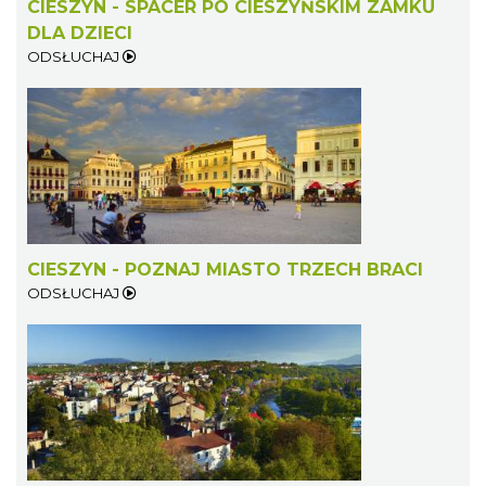
CIESZYN - SPACER PO CIESZYŃSKIM ZAMKU
DLA DZIECI
ODSŁUCHAJ
Cieszyn
0.10 km
2026-08-22
CIESZYN - POZNAJ MIASTO TRZECH BRACI
ODSŁUCHAJ
Cieszyn
0.10 km
2026-09-05