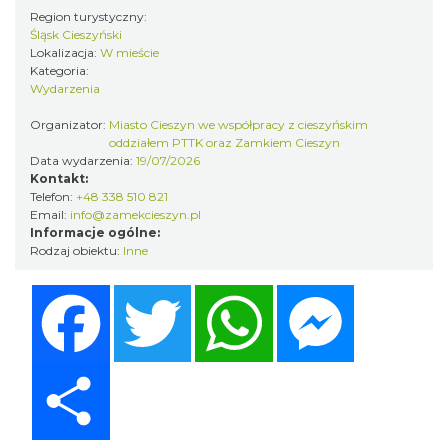
Region turystyczny:
Śląsk Cieszyński
Lokalizacja:
W mieście
Kategoria:
Cieszyn
Wydarzenia
0.00 km
2026-09-13
Organizator:
Miasto Cieszyn we współpracy z cieszyńskim
oddziałem PTTK oraz Zamkiem Cieszyn
Data wydarzenia:
19/07/2026
Kontakt:
Telefon:
+48 338 510 821
Email:
info@zamekcieszyn.pl
Informacje ogólne:
Rodzaj obiektu:
Inne
Cieszyn
Facebook
Twitter
WhatsApp
Messenger
0.00 km
2026-09-20
Share