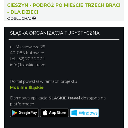
CIESZYN - PODRÓŻ PO MIEŚCIE TRZECH BRACI
- DLA DZIECI
ODSŁUCHAJ
ŚLĄSKA ORGANIZACJA TURYSTYCZNA
Cieszyn
ul. Mickiewicza 29
0.10 km
2026-09-19
40-085 Katowice
tel. (32) 207 207 1
info@slaskie.travel
Portal powstał w ramach projektu
Mobilne Śląskie
Darmowa aplikacja
SLASKIE.travel
dostępna na
Cieszyn
platformach
0.10 km
2026-08-15