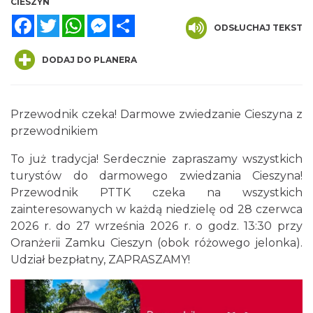
CIESZYN
Facebook
Twitter
WhatsApp
Messenger
Share
ODSŁUCHAJ TEKST
DODAJ DO PLANERA
Cieszyn
0.00 km
2026-08-16
Przewodnik czeka! Darmowe zwiedzanie Cieszyna z
przewodnikiem
To już tradycja! Serdecznie zapraszamy wszystkich
turystów do darmowego zwiedzania Cieszyna!
Przewodnik PTTK czeka na wszystkich
zainteresowanych w każdą niedzielę od 28 czerwca
2026 r. do 27 września 2026 r. o godz. 13:30 przy
Oranżerii Zamku Cieszyn
(obok różowego jelonka).
Cieszyn
0.00 km
2026-08-23
Udział bezpłatny, ZAPRASZAMY!