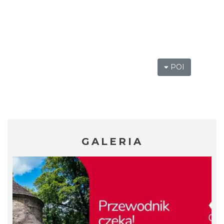
XV Skarby z Cieszyńskiej Trówły
Cieszyn
0.00 km
2026-08-14
POI
Zaprojektuj lato z Zamkiem Cieszyn
GALERIA
0.00 km
2026-08-08