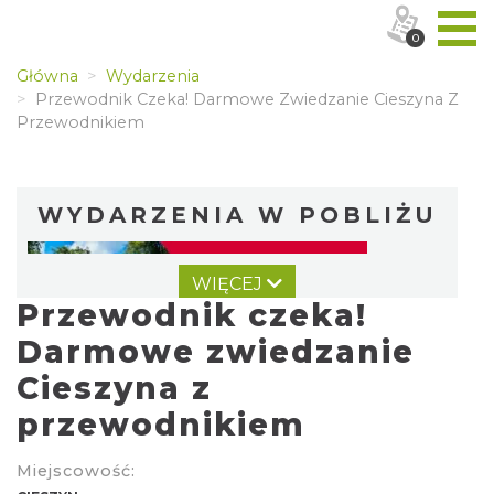
0
Główna
Wydarzenia
Przewodnik Czeka! Darmowe Zwiedzanie Cieszyna Z
Przewodnikiem
WYDARZENIA W POBLIŻU
WIĘCEJ
Przewodnik czeka!
Darmowe zwiedzanie
Cieszyna z
przewodnikiem
Cieszyn
0.00 km
2026-08-09
Miejscowość: