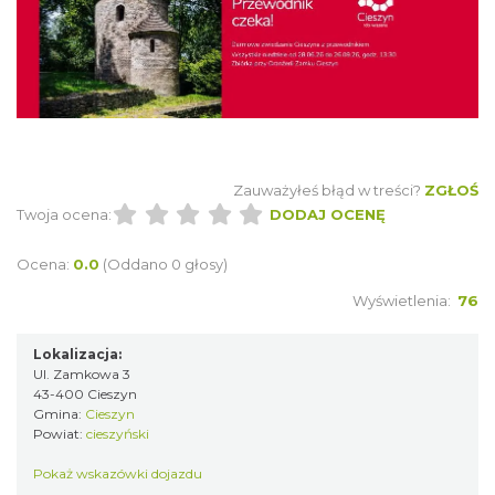
Cieszyn
0.00 km
2026-08-30
Zauważyłeś błąd w treści?
ZGŁOŚ
Twoja ocena:
DODAJ OCENĘ
Ocena:
0.0
(Oddano 0 głosy)
Wyświetlenia:
76
Cieszyn
Lokalizacja:
0.00 km
2026-09-06
Ul. Zamkowa 3
43-400 Cieszyn
Gmina:
Cieszyn
Powiat:
cieszyński
Pokaż wskazówki dojazdu